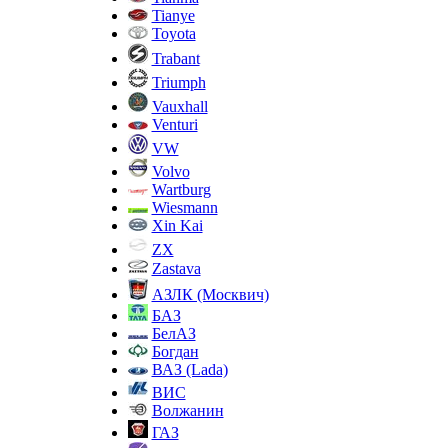
Tianye
Toyota
Trabant
Triumph
Vauxhall
Venturi
VW
Volvo
Wartburg
Wiesmann
Xin Kai
ZX
Zastava
АЗЛК (Москвич)
БАЗ
БелАЗ
Богдан
ВАЗ (Lada)
ВИС
Волжанин
ГАЗ