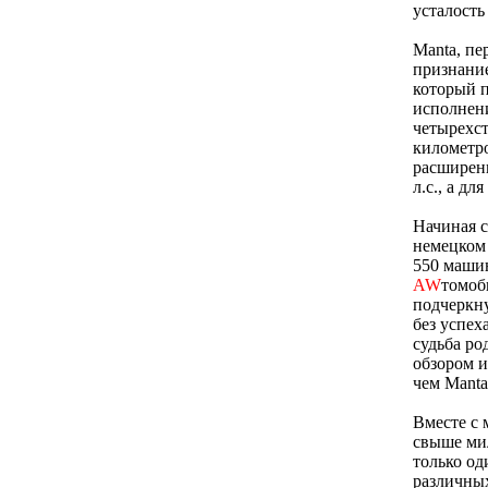
усталость
Manta, пе
признани
который п
исполнен
четырехс
километро
расширен
л.с., а д
Начиная с
немецком 
550 машин
AW
томоб
подчеркну
без успех
судьба ро
обзором и
чем Manta
Вместе с 
свыше мил
только од
различных