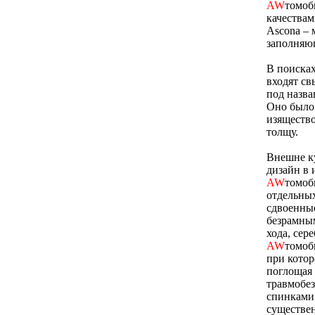
AW
томоб
качествам
Ascona – 
заполняю
В поисках
входят св
под назва
Оно было
изящество
толщу.
Внешне ку
дизайн в 
AW
томоб
отдельны
сдвоенные
безрамным
хода, сер
AW
томоб
при котор
поглощая 
травмобез
спинками 
существен