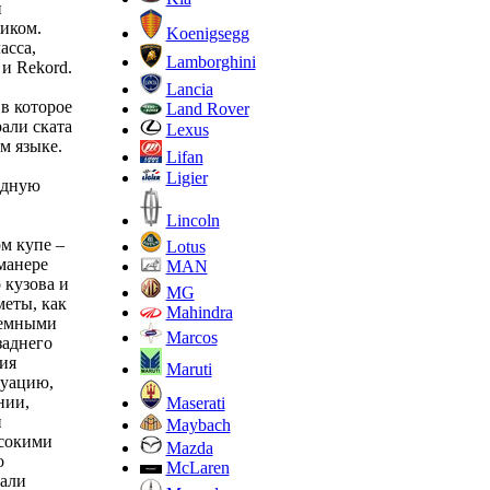
и
ником.
Koenigsegg
асса,
Lamborghini
и Rekord.
Lancia
 в которое
Land Rover
али ската
Lexus
м языке.
Lifan
Ligier
одную
Lincoln
м купе –
Lotus
манере
MAN
 кузова и
MG
меты, как
Mahindra
ъемными
Marcos
заднего
ия
Maruti
туацию,
нии,
Maserati
и
Maybach
ысокими
Mazda
о
McLaren
вали