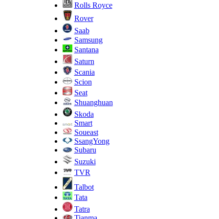
Rolls Royce
Rover
Saab
Samsung
Santana
Saturn
Scania
Scion
Seat
Shuanghuan
Skoda
Smart
Soueast
SsangYong
Subaru
Suzuki
TVR
Talbot
Tata
Tatra
Tianma