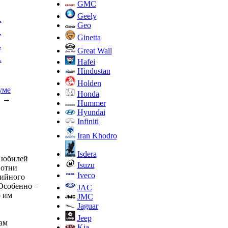
GMC
Geely
.
Geo
.
Ginetta
.
Great Wall
.
Hafei
Hindustan
Holden
уме
Honda
→
Hummer
Hyundai
Infiniti
Iran Khodro
Isdera
й юбилей
Isuzu
Сотни
Iveco
рийного
Особенно –
JAC
о им
JMC
Jaguar
Jeep
ам
Kia