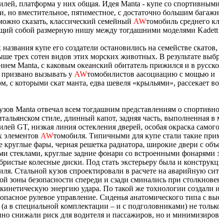
илей, платформа у них общая. Идея Manta - купе со спортивным
и, но вместительное, пятиместное, с достаточно большим багаж
можно сказать, классический семейный
AW
томобиль среднего кл
щий собой размерную нишу между тогдашними моделями Kadett 
 названия купе его создатели остановились на семействе скатов,
ыше трех сотен видов этих морских животных. В результате выбр
нием Manta, с каковым океанский обитатель прижился и в русско
 призвано вызывать у
AW
томобилистов аасоциацию с мощью и
м, с которыми скат манта, едва шевеля «крыльями», рассекает в
зов Manta отвечал всем тогдашним представлениям о спортивно
итальянском стиле, длинный капот, задняя часть, выполненная в 
илей GT, низкая линия остекления дверей, особая окраска самого
х элементов
AW
томобиля. Типичными для купе стали такие при
 круглые фары, черная решетка радиатора, широкие двери с об
и cтеклами, круглые задние фонари со встроенными фонарями 
ебристые колесные диски. Под стать экстерьеру была и конструкц
иля. Стальной кузов спроектировали в расчете на аварийную си
ой зоны безопасности спереди и сзади сминались при столкнове
кинетическую энергию удара. По такой же тохнологии создали 
опасное рулевое управление. Сиденья анатомического типа с в
(а в специальной комплектации – и с подголовниками) не тольк
но снижали риск для водителя и пассажиров, но и минимизиро