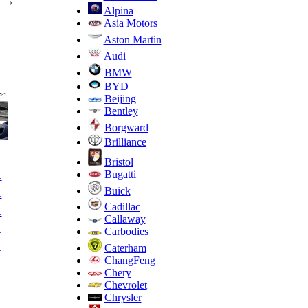
→
Alpina
Asia Motors
Aston Martin
Audi
BMW
BYD
Beijing
Bentley
Borgward
Brilliance
Bristol
Bugatti
.
Buick
.
Cadillac
.
Callaway
.
Carbodies
.
Caterham
ChangFeng
Chery
Chevrolet
Chrysler