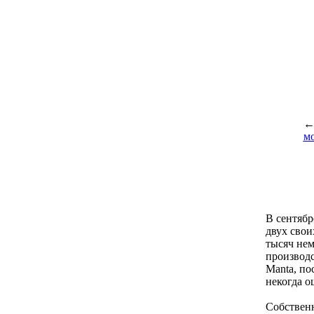
м
В сентябр
двух свои
тысяч нем
производ
Manta, по
некогда о
Собственн