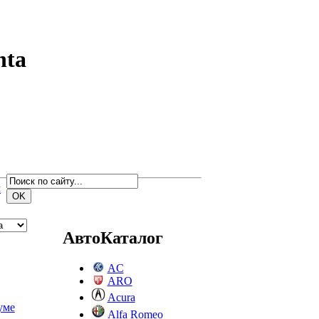
nta
м
АвтоКаталог
AC
ARO
Acura
уме
Alfa Romeo