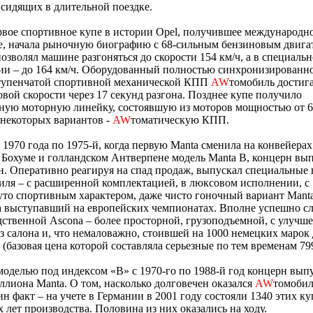
 сидящих в длительной поездке.
рвое спортивное купе в истории Opel, получившее международн
е, начала рыночную биографию с 68-сильным бензиновым двига
озволял машине разгоняться до скорости 154 км/ч, а в специаль
ии – до 164 км/ч. Оборудованный полностью синхронизированн
тупенчатой спортивной механической КПП
AW
томобиль достига
вой скорости через 17 секунд разгона. Позднее купе получило
ную моторную линейку, состоявшую из моторов мощностью от 6
ля некоторых вариантов -
AW
томатическую КПП.
 1970 года по 1975-й, когда первую Manta сменила на конвейерах
Бохуме и голландском Антверпене модель Manta B, концерн вы
. Оперативно реагируя на спад продаж, выпускал специальные 
иля – с расширенной комплектацией, в люксовом исполнении, с
то спортивным характером, даже чисто гоночный вариант Manta
а выступавший на европейских чемпионатах. Вполне успешно с
дственной Ascona – более просторной, грузоподъемной, с улуч
з салона и, что немаловажно, стоившей на 1000 немецких марок
 (базовая цена которой составляла серьезные по тем временам 79
моделью под индексом «В» с 1970-го по 1988-й год концерн вып
лиона Manta. О том, насколько долговечен оказался
AW
томобил
ин факт – на учете в Германии в 2001 году состояли 1340 этих ку
 лет производства. Половина из них оказались на ходу.