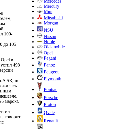
Mercedes
Mercury
Mini
ое
Mitsubishi
телем,
Morgan
ном
ой
NSU
л 100-
Nissan
Noble
0 до 105
Oldsmobile
Opel
Pagani
 Opel в
Panoz
пустил 498
версии
Peugeot
Plymouth
-A SR, не
ложилась
Pontiac
шенным
 дешевле,
Porsche
95 марок).
Proton
устил
Qvale
ь, говорит
Renault
пе