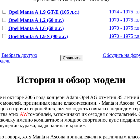
1974 - 1975 г.в
Opel Manta A 1.9 GT/E (105 л.с.)
1970 - 1975 г.в
Opel Manta A 1.2 (60 л.с.)
1970 - 1975 г.в
Opel Manta A 1.6 (68 л.с.)
1970 - 1975 г.в
Opel Manta A 1.9 S (90 л.с.)
←
Выбрать другую
Обсудить на фор
одель
История и обзор модели
е и октябре 2005 года концерн Adam Opel AG отметил 35-летни
х моделей, признанных ныне классическими, - Manta и Ascona. 
цев и прочих европейцев, чья молодость совпала с периодом се
ства этих
AW
томобилей, вспоминают их сегодня с ностальгией. 
скольку именно компактное и мощное спортивное купе подарил
щущение куража, «адреналина в крови».
о говоря, хотя Manta и Ascona принадлежали к различным класс