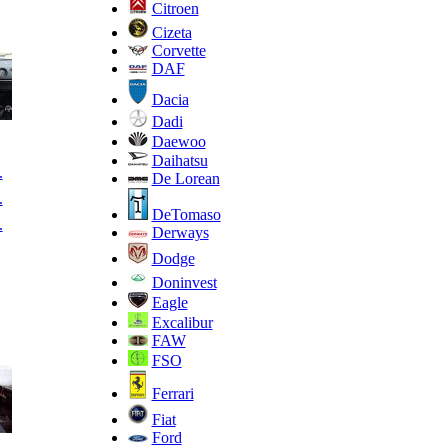
Citroen
Cizeta
Corvette
DAF
Dacia
Dadi
Daewoo
Daihatsu
.
De Lorean
.
DeTomaso
.
Derways
Dodge
Doninvest
Eagle
Excalibur
FAW
FSO
Ferrari
Fiat
Ford