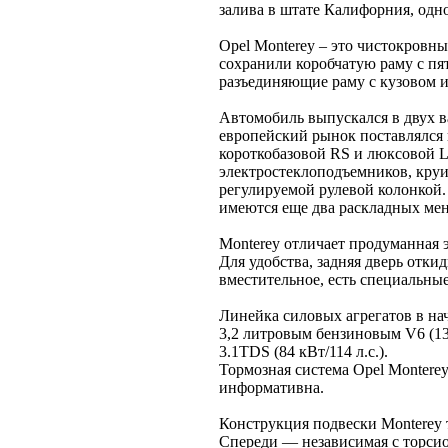
залива в штате Калифорния, одн
Opel Monterey – это чистокровн
сохранили коробчатую раму с п
разъединяющие раму с кузовом 
Автомобиль выпускался в двух в
европейский рынок поставлялся 
короткобазовой RS и люксовой 
электростеклоподъемников, круи
регулируемой рулевой колонкой.
имеются еще два раскладных мен
Monterey отличает продуманная э
Для удобства, задняя дверь отки
вместительное, есть специальны
Линейка силовых агрегатов в на
3,2 литровым бензиновым V6 (130
3.1TDS (84 кВт/114 л.с.).
Тормозная система Opel Monterey
информативна.
Конструкция подвески Monterey 
Спереди — независимая с торси