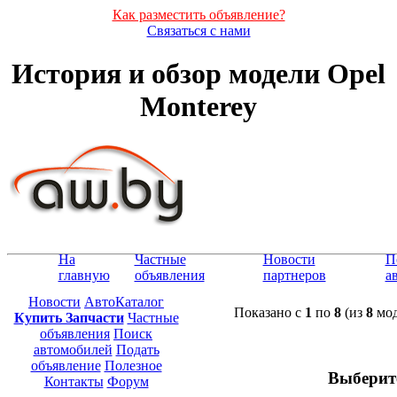
Как разместить объявление?
Связаться с нами
История и обзор модели Opel
Monterey
На
Частные
Новости
П
главную
объявления
партнеров
а
Новости
АвтоКаталог
Показано с
1
по
8
(из
8
мод
Купить Запчасти
Частные
объявления
Поиск
автомобилей
Подать
объявление
Полезное
Выберит
Контакты
Форум