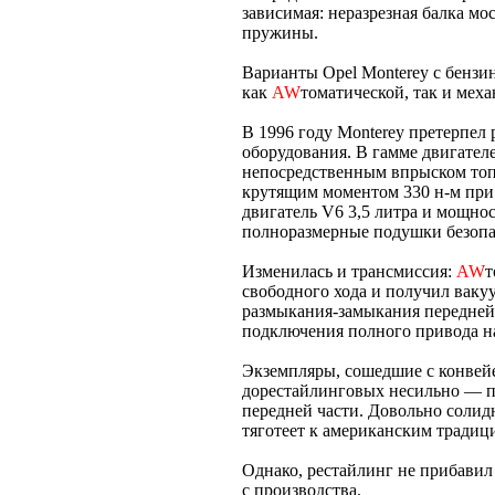
зависимая: неразрезная балка мо
пружины.
Варианты Opel Monterey с бенз
как
AW
томатической, так и мех
В 1996 году Monterey претерпел
оборудования. В гамме двигател
непосредственным впрыском топ
крутящим моментом 330 н-м при
двигатель V6 3,5 литра и мощнос
полноразмерные подушки безопа
Изменилась и трансмиссия:
AW
т
свободного хода и получил вак
размыкания-замыкания передней 
подключения полного привода на
Экземпляры, сошедшие с конвейе
дорестайлинговых несильно — п
передней части. Довольно солид
тяготеет к американским традиц
Однако, рестайлинг не прибавил
с производства.