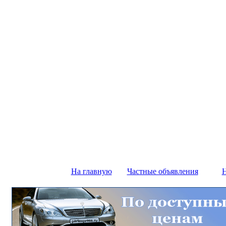
На главную
Частные объявления
Н