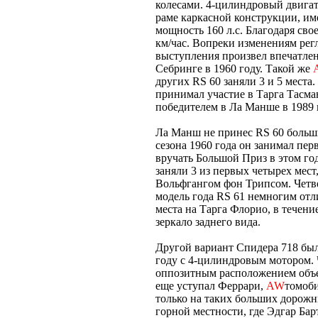
колесами. 4-цилиндровый двигат
раме каркасной конструкции, им
мощность 160 л.с. Благодаря сво
км/час. Вопреки изменениям регл
выступления произвел впечатлен
Себринге в 1960 году. Такой же
других RS 60 заняли 3 и 5 мест
принимал участие в Тарга Тасмани
победителем в Ла Манше в 1989 
Ла Манш не принес RS 60 больш
сезона 1960 года он занимал пе
вручать Большой Приз в этом го
заняли 3 из первых четырех мес
Вольфгангом фон Трипсом. Чет
модель года RS 61 немногим отли
места на Тарга Флорио, в течени
зеркало заднего вида.
Другой вариант Спидера 718 бы
году с 4-цилиндровым мотором. 
оппозитным расположением объемо
еще уступал Феррари,
AW
томоби
только на таких больших дорожны
горной местности, где Эдгар Бар