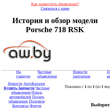
Как разместить объявление?
Связаться с нами
История и обзор модели
Porsche 718 RSK
На
Частные
Новости
П
главную
объявления
партнеров
а
Новости
АвтоКаталог
Показано с
1
по
1
(из
1
мод
Купить Запчасти
Частные
объявления
Поиск
автомобилей
Подать
объявление
Полезное
Выберит
Контакты
Форум