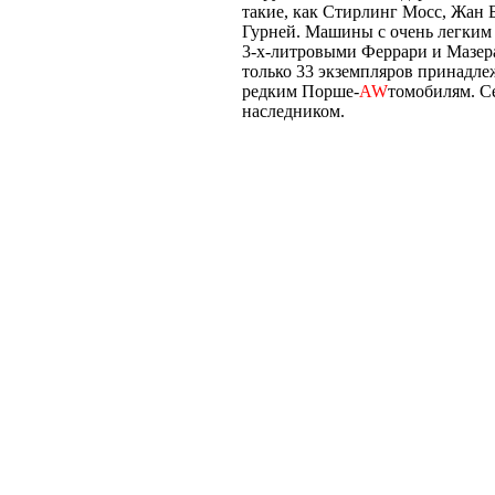
такие, как Стирлинг Мосс, Жан 
Гурней. Машины с очень легким 
3-х-литровыми Феррари и Мазера
только 33 экземпляров принадле
редким Порше-
AW
томобилям. С
наследником.