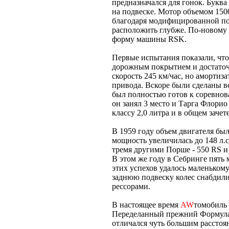
предназначался для гонок. Букв
на подвеске. Мотор объемом 1500
благодаря модифицированной по
расположить глубже. По-новому
форму машины RSK.
Первые испытания показали, что
дорожным покрытием и достаточ
скорость 245 км/час, но амортиз
привода. Вскоре были сделаны в
был полностью готов к соревнов
он занял 3 место и Тарга Флори
классу 2,0 литра и в общем зачете
В 1959 году объем двигателя был 
мощность увеличилась до 148 л.с
тремя другими Порше - 550 RS и
В этом же году в Себринге пять
этих успехов удалось маленькому
заднюю подвеску колес снабдил
рессорами.
В настоящее время
AW
томобиль 
Переделанный прежний Формул
отличался чуть большим рассто