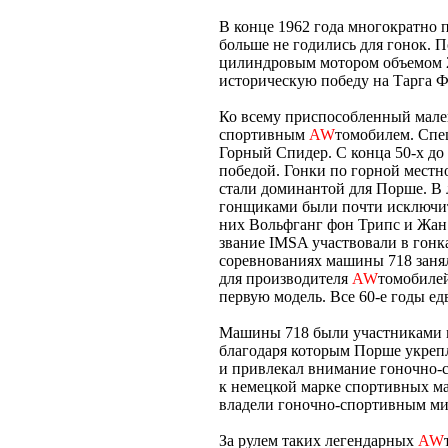
В конце 1962 года многократно
больше не годились для гонок. 
цилиндровым мотором объемом 2
историческую победу на Тарга Ф
Ко всему приспособленный мале
спортивным
AW
томобилем. Спец
Горный Спидер. С конца 50-х до 
победой. Гонки по горной местн
стали доминантой для Порше. В
гонщиками были почти исключите
них Вольфганг фон Трипс и Жан Б
звание IMSA участвовали в гонка
соревнованиях машины 718 занял
для производителя
AW
томобилей
первую модель. Все 60-е годы е
Машины 718 были участниками 
благодаря которым Порше укреп
и привлекал внимание гоночно-
к немецкой марке спортивных м
владели гоночно-спортивным мир
За рулем таких легендарных
AW