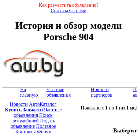
Как разместить объявление?
Связаться с нами
История и обзор модели
Porsche 904
На
Частные
Новости
П
главную
объявления
партнеров
а
Новости
АвтоКаталог
Показано с
1
по
1
(из
1
мод
Купить Запчасти
Частные
объявления
Поиск
автомобилей
Подать
объявление
Полезное
Выберит
Контакты
Форум