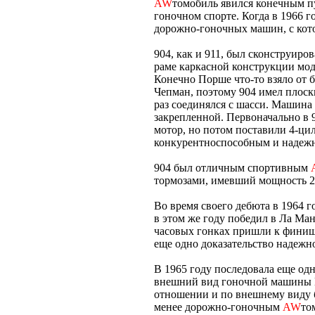
AW
томобиль явился конечным п
гоночном спорте. Когда в 1966 г
дорожно-гоночных машин, с кот
904, как и 911, был сконструир
раме каркасной конструкции мод
Конечно Порше что-то взяло от 
Чепман, поэтому 904 имел плоск
раз соединялся с шасси. Машина 
закрепленной. Первоначально в
мотор, но потом поставили 4-ци
конкурентноспособным и надеж
904 был отличным спортивным
тормозами, имевший мощность 200
Во время своего дебюта в 1964 
в этом же году победил в Ла Ман
часовых гонках пришли к финишу и
еще одно доказательство надежн
В 1965 году последовала еще одн
внешний вид гоночной машины П
отношении и по внешнему виду б
менее дорожно-гоночным
AW
то