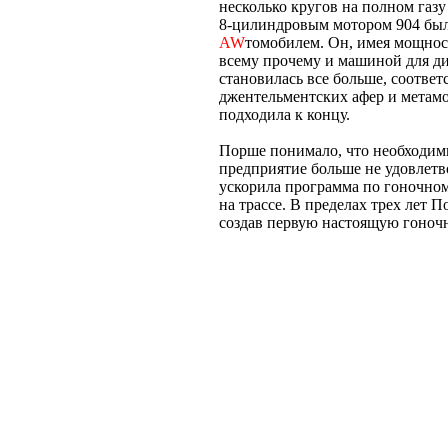
несколько кругов на полном газу
8-цилиндровым мотором 904 бы
AW
томобилем. Он, имея мощность
всему прочему и машиной для д
становилась все больше, соответ
джентельментских афер и метам
подходила к концу.
Порше понимало, что необходим
предприятие больше не удовлетв
ускорила программа по гоночному
на трассе. В пределах трех лет 
создав первую настоящую гоночн