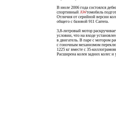
В июле 2006 года состоялся дебю
спортивный
AW
томобиль подго
Отличия от серийной версии кол
общего с базовой 911 Carrera.
3,8-литровый мотор раскручивает
условии, что на входе установл
в двигатель. В паре с мотором р
с гоночным механизмом переклю
1225 кг вместе с 35-киллограмо
Расширена колея задних колес 