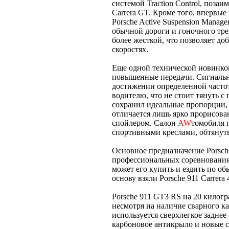
системой Traction Control, поза
Carrera GT. Кроме того, впервые
Porsche Active Suspension Mana
обычной дороги и гоночного тре
более жесткой, что позволяет д
скоростях.
Еще одной технической новинко
повышенные передачи. Сигнальна
достижении определенной частот
водителю, что не стоит тянуть с
сохранил идеальные пропорции,
отличается лишь ярко прорисов
спойлером. Салон
AW
томобиля п
спортивными креслами, обтянут
Основное предназначение Porsch
профессиональных соревнования
может его купить и ездить по о
основу взяли Porsche 911 Carrera
Porsche 911 GT3 RS на 20 килогр
несмотря на наличие сварного ка
используется сверхлегкое заднее
карбоновое антикрыло и новые с