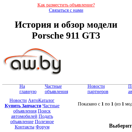
Как разместить объявление?
Связаться с нами
История и обзор модели
Porsche 911 GT3
На
Частные
Новости
П
главную
объявления
партнеров
а
Новости
АвтоКаталог
Показано с
1
по
1
(из
1
мод
Купить Запчасти
Частные
объявления
Поиск
автомобилей
Подать
объявление
Полезное
Выберит
Контакты
Форум