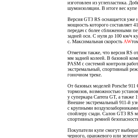
изготовлен из углепластика. Доби
шумоизоляции. В итоге вес купе 
Версия GT3 RS оснащается уже 
мощность которого составляет 41
передач с более сближенными пе
задней оси. С нуля до 100 км/ч ку
с. Максимальная скорость
AW
то
Отметим также, что версия RS о
мм задней колеей. В базовой ко
PASM с системой контроля работ
экстремальный, спортивный реж
гоночном треке.
От базовых моделей Porsche 911
тормозов, возможностью устано
у суперкара Carrera GT, а такж
Внешне экстремальный 911-й уз
с крупными воздухозаборниками 
спойлеру сзади. Салон GT3 RS м
спортивных ремней безопасности
Покупатели купе смогут выбирать
черного, оранжевого или зеленог