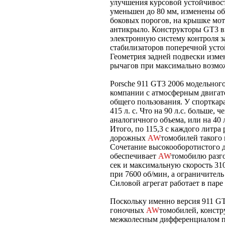
улучшения курсовой устойчивос
уменьшен до 80 мм, изменены об
боковых порогов, на крышке мот
антикрыло. Конструкторы GT3 
электронную систему контроля з
стабилизаторов поперечной уст
Геометрия задней подвески изме
рычагов при максимально возмо
Porsche 911 GT3 2006 модельно
компании с атмосферным двигат
общего пользования. У спортка
415 л. с. Что на 90 л.с. больше, 
аналогичного объема, или на 40
Итого, по 115,3 с каждого литра 
дорожных
AW
томобилей такого 
Сочетание высокооборотистого 
обеспечивает
AW
томобилю разгон
сек и максимальную скорость 31
при 7600 об/мин, а ограничитель
Силовой агрегат работает в паре
Поскольку именно версия 911 GT
гоночных
AW
томобилей, констр
межколесным дифференциалом п