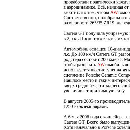
проработали практически каждую
в аэродинамике. Всё, начиная о
заботится о том, чтобы
AW
томоб
Соответственно, подобраны и 
размерности 265/35 ZR19 впереди
Carrera GT получила убираемую 
в 2,5 кг. После того как вы их 
Автомобиль оснащен 10-цилиндр
л.с. До 100 км/ч Carrera GT разго
родстера составит 200 км/час. Ма
чтобы разогнать
AW
томобиль до
используется шестиступенчатая 
сцепление Porsche Ceramic Compo
Нашлось место и таким интерес
вверх средней части заднего спой
увеличивает прижимную силу.
В августе 2005-го производител
1250-ю экземплярами.
А 6 мая 2006 года с конвейера з
Carrera GT. Всего было выпущен
Хотя изначально в Porsche хотел