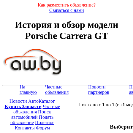
Как разместить объявление?
Связаться с нами
История и обзор модели
Porsche Carrera GT
На
Частные
Новости
П
главную
объявления
партнеров
а
Новости
АвтоКаталог
Показано с
1
по
1
(из
1
мод
Купить Запчасти
Частные
объявления
Поиск
автомобилей
Подать
объявление
Полезное
Выберит
Контакты
Форум