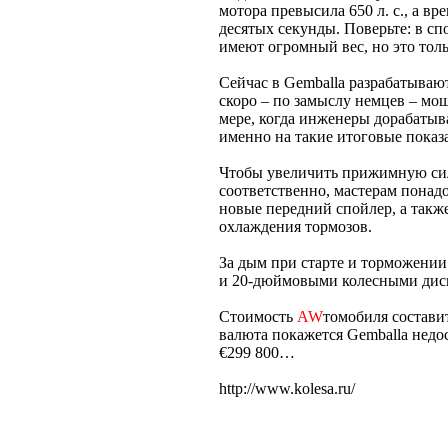
мотора превысила 650 л. с., а в
десятых секунды. Поверьте: в с
имеют огромный вес, но это толь
Сейчас в Gemballa разрабатываю
скоро – по замыслу немцев – мощ
мере, когда инженеры дорабатыв
именно на такие итоговые показ
Чтобы увеличить прижимную силу,
соответственно, мастерам понад
новые передний спойлер, а такж
охлаждения тормозов.
За дым при старте и торможении 
и 20-дюймовыми колесными диска
Стоимость
AW
томобиля состави
валюта покажется Gemballa недос
€299 800…
http://www.kolesa.ru/