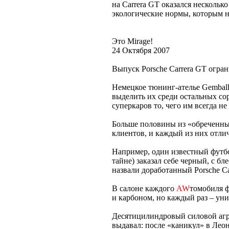
на Carrera GT оказался несколь
экологические нормы, которым не
Это Mirage!
24 Октября 2007
Выпуск Porsche Carrera GT огра
Немецкое тюнинг-ателье Gemball
выделить их среди остальных со
суперкаров то, чего им всегда н
Больше половины из «обреченн
клиентов, и каждый из них отлич
Например, один известный футбо
тайне) заказал себе черный, с б
назвали доработанный Porsche Ca
В салоне каждого
AW
томобиля ф
и карбоном, но каждый раз – ун
Десятицилиндровый силовой агрег
выдавал: после «каникул» в Леон