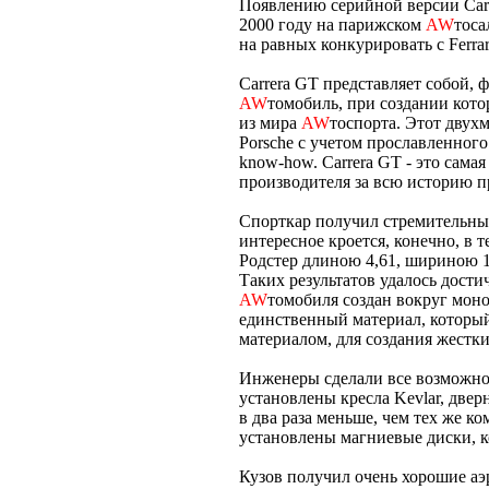
Появлению серийной версии Carr
2000 году на парижском
AW
тоса
на равных конкурировать с Ferrar
Carrera GT представляет собой,
AW
томобиль, при создании кот
из мира
AW
тоспорта. Этот двух
Porsche с учетом прославленног
know-how. Carrera GT - это сама
производителя за всю историю 
Спорткар получил стремительны
интересное кроется, конечно, в т
Родстер длиною 4,61, шириною 1,
Таких результатов удалось дост
AW
томобиля создан вокруг моно
единственный материал, которы
материалом, для создания жестк
Инженеры сделали все возможно
установлены кресла Kevlar, две
в два раза меньше, чем тех же к
установлены магниевые диски, 
Кузов получил очень хорошие аэ