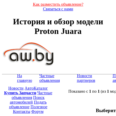
Как разместить объявление?
Связаться с нами
История и обзор модели
Proton Juara
На
Частные
Новости
П
главную
объявления
партнеров
а
Новости
АвтоКаталог
Показано с
1
по
1
(из
1
мод
Купить Запчасти
Частные
объявления
Поиск
автомобилей
Подать
объявление
Полезное
Выберит
Контакты
Форум