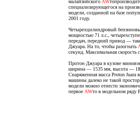
малайзийского
AW
топроизводите
специализирующегося на произво
модели, созданной на базе попу
2001 году.
Четырехцилиндровый бензиновый
мощностью 71 л.с., четырехступ
передач, передний привод — та
Джуара. На то, чтобы разогнать
секунд. Максимальная скорость с
Протон Джуара в кузове минивэ
ширина — 1535 мм, высота — 18
Снаряженная масса Proton Juara
машины далеко не такой просторн
модели можно отнести экономичн
первое
AW
то в модельном ряду P