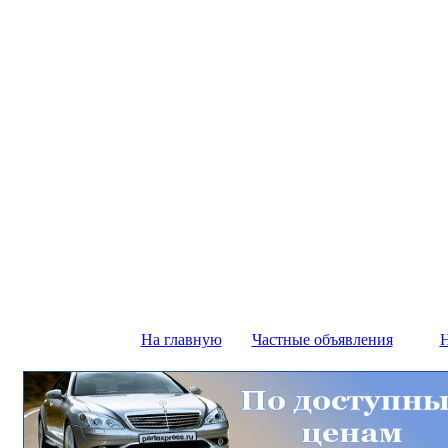
На главную
Частные объявления
Н