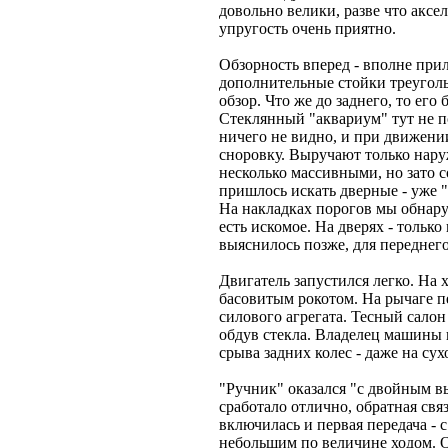
довольно велики, разве что аксе
упругость очень приятно.
Обзорность вперед - вполне при
дополнительные стойки треуголь
обзор. Что же до заднего, то ег
Стеклянный "аквариум" тут не п
ничего не видно, и при движени
сноровку. Выручают только нар
несколько массивными, но зато 
пришлось искать дверные - уже 
На накладках порогов мы обнар
есть искомое. На дверях - тольк
выяснилось позже, для переднег
Двигатель запустился легко. На 
басовитым рокотом. На рычаге п
силового агрегата. Тесный салон
обдув стекла. Владелец машины 
срыва задних колес - даже на сух
"Ручник" оказался "с двойным в
сработало отлично, обратная свя
включилась и первая передача - 
небольшим по величине ходом. 