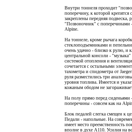
Внутри тоннеля проходит "позв
поперечину, к которой крепятся с
закреплены передняя подвеска, р
"Позвоночник" с поперечинами -
Alpine.
На тоннеле, кроме рычага короб
стеклоподъемниками и пепельни
очень удачно - близко к рулю, и 
центральной консоли - "музыка"
системой отопления и вентиляц
сочетается с остальными элемен
тахометра и спидометра от Jaege
руля разместились три аналоговы
уровня топлива. Имеется и указа
кожаным ободом не загораживает
На полу прямо перед сиденьями -
поперечины - совсем как на Alpi
Блок педалей слегка смещен к це
Педали - напольные. На соврем
имеет место преемственность по
вполне в духе А110. Усилия на в