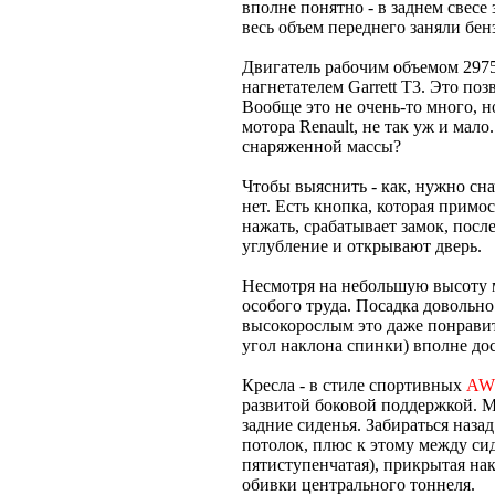
вполне понятно - в заднем свесе 
весь объем переднего заняли бен
Двигатель рабочим объемом 2975
нагнетателем Garrett T3. Это позв
Вообще это не очень-то много, н
мотора Renault, не так уж и мало.
снаряженной массы?
Чтобы выяснить - как, нужно сна
нет. Есть кнопка, которая примос
нажать, срабатывает замок, посл
углубление и открывают дверь.
Несмотря на небольшую высоту м
особого труда. Посадка довольно
высокорослым это даже понравит
угол наклона спинки) вполне дос
Кресла - в стиле спортивных
AW
развитой боковой поддержкой. М
задние сиденья. Забираться назад
потолок, плюс к этому между си
пятиступенчатая), прикрытая на
обивки центрального тоннеля.