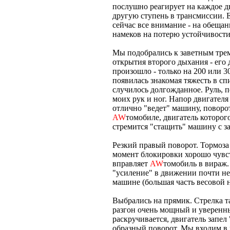
послушно реагирует на каждое дв
другую ступень в трансмиссии. 
сейчас все внимание - на обеща
намеков на потерю устойчивости
Мы подобрались к заветным трем
открытия второго дыхания - его 
произошло - только на 200 или 
появилась знакомая тяжесть в сп
случилось долгожданное. Руль, 
моих рук и ног. Напор двигателя
отлично "ведет" машину, поворо
AW
томобиле, двигатель которого
стремится "стащить" машину с з
Резкий правый поворот. Тормоза
момент блокировки хорошо чувств
вправляет
AW
томобиль в вираж.
"усиление" в движении почти не 
машине (большая часть весовой н
Выбрались на прямик. Стрелка та
разгон очень мощный и уверенны
раскручивается, двигатель запел
образный поворот. Мы входим в н