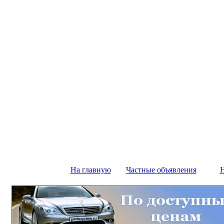
На главную
Частные объявления
Н