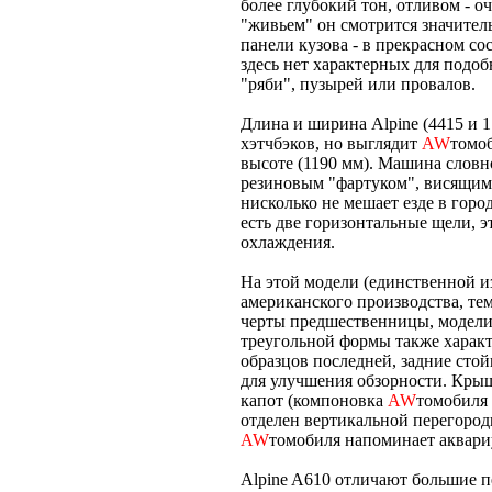
более глубокий тон, отливом - о
"живьем" он смотрится значител
панели кузова - в прекрасном со
здесь нет характерных для подо
"ряби", пузырей или провалов.
Длина и ширина Alpine (4415 и 
хэтчбэков, но выглядит
AW
томоб
высоте (1190 мм). Машина словн
резиновым "фартуком", висящим 
нисколько не мешает езде в горо
есть две горизонтальные щели, э
охлаждения.
На этой модели (единственной и
американского производства, тем
черты предшественницы, модели 
треугольной формы также характе
образцов последней, задние стой
для улучшения обзорности. Кры
капот (компоновка
AW
томобиля 
отделен вертикальной перегородк
AW
томобиля напоминает аквари
Alpine A610 отличают большие пе