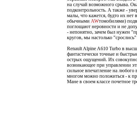
на случай возможного срыва. Ока
подконтрольность. А также - уве
малы, что кажется, будто их нет 
обычными
AW
томобилями) подв
поглощают неровности и не доп
- непонятно, зачем был нужен "
кругов, мы настолько "срослись" 
Renault Alpine A610 Turbo в вы
фантастически точные и быстры
острых ощущений. Их совокупнос
возникающее при управлении эт
сильное впечатление на любого в
многом можно положиться - к пр
Мане в своем классе почетное тр