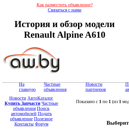
Как разместить объявление?
Связаться с нами
История и обзор модели
Renault Alpine A610
На
Частные
Новости
П
главную
объявления
партнеров
а
Новости
АвтоКаталог
Показано с
1
по
1
(из
1
мод
Купить Запчасти
Частные
объявления
Поиск
автомобилей
Подать
объявление
Полезное
Выберит
Контакты
Форум