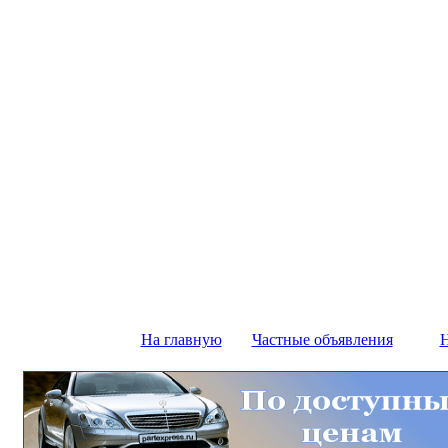
На главную
Частные объявления
Н