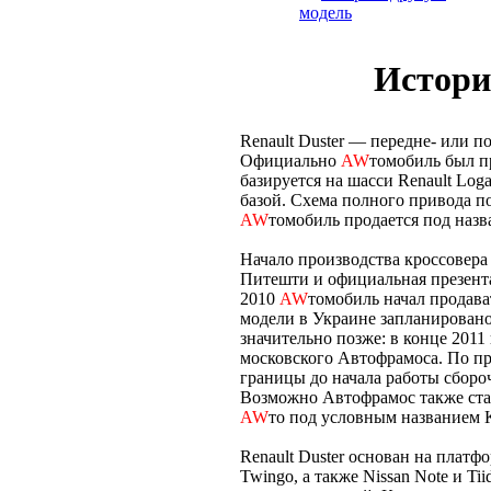
модель
Истори
Renault Duster — передне- или 
Официально
AW
томобиль был пр
базируется на шасси Renault Log
базой. Схема полного привода п
AW
томобиль продается под назва
Начало производства кроссовера 
Питешти и официальная презентац
2010
AW
томобиль начал продава
модели в Украине запланировано
значительно позже: в конце 201
московского Автофрамоса. По п
границы до начала работы сборо
Возможно Автофрамос также ста
AW
то под условным названием K
Renault Duster основан на платфо
Twingo, а также Nissan Note и T