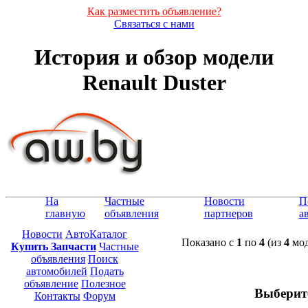
Как разместить объявление?
Связаться с нами
История и обзор модели
Renault Duster
На
Частные
Новости
П
главную
объявления
партнеров
а
Новости
АвтоКаталог
Показано с
1
по
4
(из
4
мод
Купить Запчасти
Частные
объявления
Поиск
автомобилей
Подать
объявление
Полезное
Выберит
Контакты
Форум