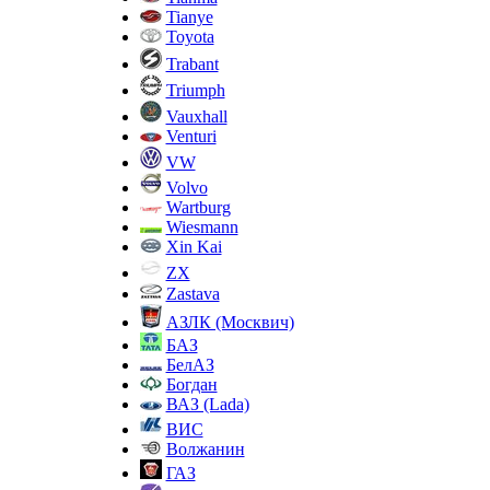
Tianye
Toyota
Trabant
Triumph
Vauxhall
Venturi
VW
Volvo
Wartburg
Wiesmann
Xin Kai
ZX
Zastava
АЗЛК (Москвич)
БАЗ
БелАЗ
Богдан
ВАЗ (Lada)
ВИС
Волжанин
ГАЗ