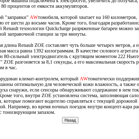
торое машина подключена к электросети, увеличить до получаса, 
 80 процентов от емкости аккумуляторов.
ой "заправки"
AW
томобиля, которой хватает на 160 километров,
о от шести до восьми часов. Кроме того, благодаря разработанн
 Renault технологии Quickcharge разряженные батареи можно за
ой заправочной станции за три минуты.
я длина Renault ZOE составляет чуть больше четырех метров, а е
ая масса равна 1392 килограммам. В качестве силового агрегата
н 80-сильный электродвигатель с крутящим моментом 222 Ньют
" ZOE разгоняется за 8,1 секунды, а его максимальная скорость р
м в час.
орудован климат-контролем, который
AW
томатически поддержив
шины оптимальную для человеческой кожи влажность, а также 
духа снаружи, если сенсоры обнаруживают содержание в нем то
Кроме того, внутри ZOE установлена система, заполняющая сало
, которые помогают водителю справляться с текущей дорожной
ой. Например, во время ночных поездок внутри концепт-кара р
с тонизирующим запахом.