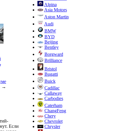
Alpina
Asia Motors
Aston Martin
Audi
BMW
BYD
Beijing
Bentley
Borgward
й
Brilliance
ь
Bristol
Bugatti
Buick
уме
→
Cadillac
Callaway
Carbodies
Caterham
ChangFeng
Chery
тий-
Chevrolet
нут. Если
Chrysler