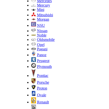
Mercedes
Mercury
Mini
Mitsubishi
Morgan
NSU
Nissan
Noble
Oldsmobile
Opel
Pagani
Panoz
Peugeot
Plymouth
Pontiac
Porsche
Proton
Qvale
Renault