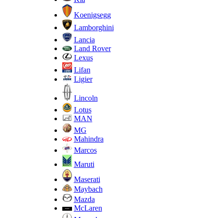
Koenigsegg
Lamborghini
Lancia
Land Rover
Lexus
Lifan
Ligier
Lincoln
Lotus
MAN
MG
Mahindra
Marcos
Maruti
Maserati
Maybach
Mazda
McLaren