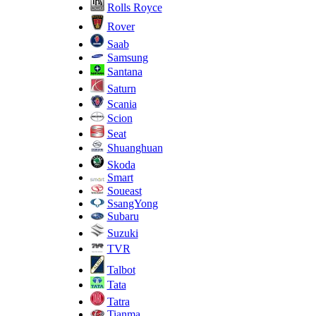
Rolls Royce
Rover
Saab
Samsung
Santana
Saturn
Scania
Scion
Seat
Shuanghuan
Skoda
Smart
Soueast
SsangYong
Subaru
Suzuki
TVR
Talbot
Tata
Tatra
Tianma