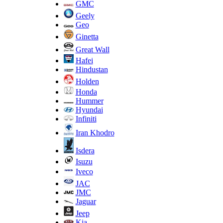
GMC
Geely
Geo
Ginetta
Great Wall
Hafei
Hindustan
Holden
Honda
Hummer
Hyundai
Infiniti
Iran Khodro
Isdera
Isuzu
Iveco
JAC
JMC
Jaguar
Jeep
Kia