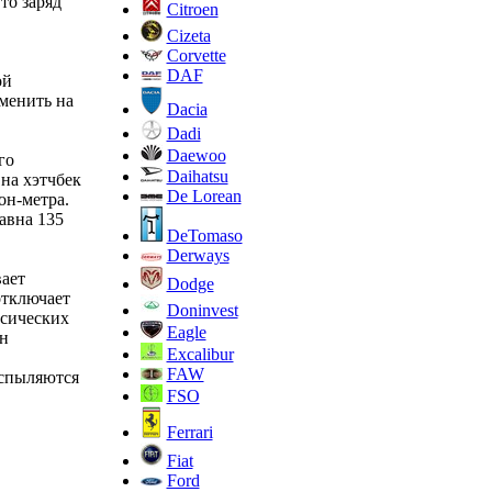
то заряд
Citroen
Cizeta
Corvette
DAF
ой
менить на
Dacia
Dadi
Daewoo
го
Daihatsu
 на хэтчбек
De Lorean
он-метра.
авна 135
DeTomaso
Derways
ает
Dodge
отключает
Doninvest
ксических
Eagle
н
Excalibur
FAW
аспыляются
FSO
Ferrari
Fiat
Ford