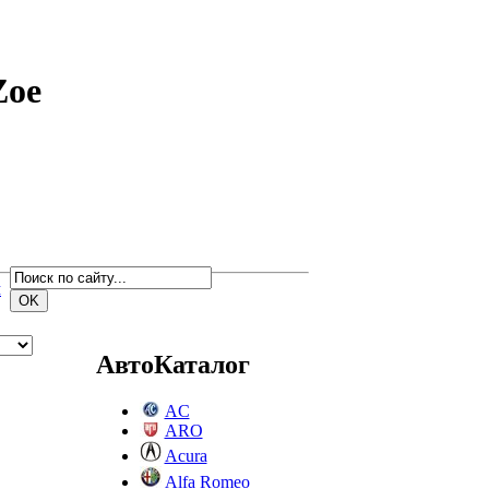
Zoe
м
АвтоКаталог
AC
ARO
Acura
Alfa Romeo