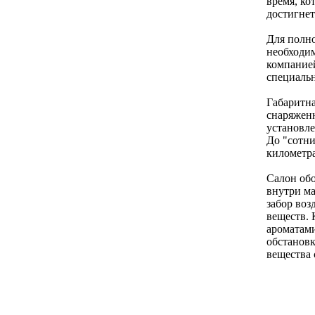
время, ко
достигнет
Для полн
необходим
компанией
специальн
Габаритна
снаряженн
установле
До "сотни
километра
Салон об
внутри ма
забор воз
веществ. 
ароматами
обстановк
вещества 