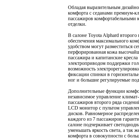
Обладая выразительным дизайно
комфорта с седанами премиум-кла
пассажиров комфортабельными к
отделки.
В салоне Toyota Alphard второго
обеспечения максимального комф
удобством могут разместиться с
перфорированная кожа высочай
пассажира и капитанские крес
электроприводом поддержки голе
возможность электрорегулировки
фиксации спинки в горизонталь
ног и большие регулируемые по
Дополнительные функции комфор
независимое управление климат-
пассажиров второго ряда сиден
LCD монитор с пультом управл
дисков. Равномерное распределе
каждого из 7 пассажиров гарант
салоне подчеркивает светодиодн
уменьшать яркость света, а так
комфорта в совокупности с боль