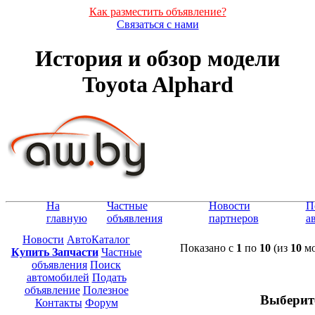
Как разместить объявление?
Связаться с нами
История и обзор модели
Toyota Alphard
На
Частные
Новости
П
главную
объявления
партнеров
а
Новости
АвтоКаталог
Показано с
1
по
10
(из
10
мо
Купить Запчасти
Частные
объявления
Поиск
автомобилей
Подать
объявление
Полезное
Выберит
Контакты
Форум