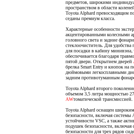
предметов, широкими индивиду
пространством в области колене
Toyota Alphard превосходящим п
седаны премиум класса.
Характерные особенности экстер
акцентированными колесными ар
головного света и задние фонар
стеклоочиститель. Для удобства
для посадки в кабину минивэна, 
обеспечивается благодаря травм
пятой двери. Открытием дверей
брелка Smart Entry и кнопок на 
дюймовыми легкосплавными дис
задним противотуманным фонар
Toyota Alphard второго поколен
объемом 3,5 литра мощностью 275
AW
томатической трансмиссией.
Toyota Alphard оснащен широким
безопасности, включая системы
устойчивости VSC, а также акт
подушек безопасности, включая 
безопасности для трех рядов си