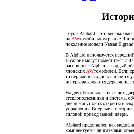
Истори
Toyota Alphard – это высококла
на
AW
томобильном рынке Японии
поколение модели Nissan Elgrand
В Alphard используется передний
В салоне могут поместиться 7-8 
распашные. Alphard – гордый об
японских
AW
томобилей. Если ср
то первый выгодно отличается 
интерьера являются деревянные 
На двух боковых скользящих дв
стеклоподъемники и система, обл
двери могут быть открыты и за
управления. Впервые в истории
силовой привод задней двери.
Alphard представлен как модифи
комплектуется двигателями объем