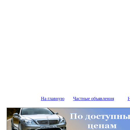
На главную
Частные объявления
Н