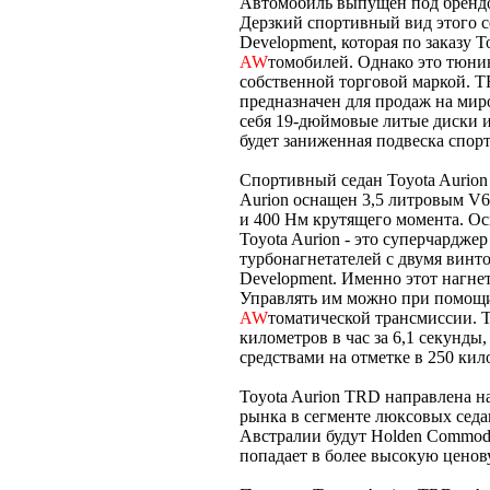
Автомобиль выпущен под бренд
Дерзкий спортивный вид этого с
Development, которая по заказу
AW
томобилей. Однако это тюни
собственной торговой маркой. T
предназначен для продаж на ми
себя 19-дюймовые литые диски 
будет заниженная подвеска спор
Спортивный седан Toyota Aurion
Aurion оснащен 3,5 литровым V6
и 400 Нм крутящего момента. Ос
Toyota Aurion - это суперчарджер 
турбонагнетателей с двумя винт
Development. Именно этот нагнет
Управлять им можно при помощи
AW
томатической трансмиссии. T
километров в час за 6,1 секунды
средствами на отметке в 250 кил
Toyota Aurion TRD направлена н
рынка в сегменте люксовых сед
Австралии будут Holden Commodo
попадает в более высокую ценов