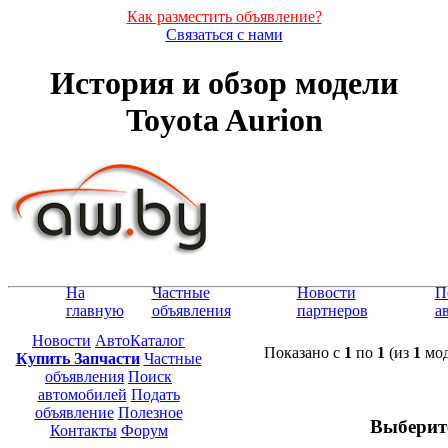
Как разместить объявление?
Связаться с нами
История и обзор модели
Toyota Aurion
На
Частные
Новости
П
главную
объявления
партнеров
а
Новости
АвтоКаталог
Показано с
1
по
1
(из
1
мод
Купить Запчасти
Частные
объявления
Поиск
автомобилей
Подать
объявление
Полезное
Выберит
Контакты
Форум