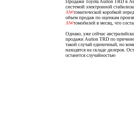
Продажи Toyota Aurion TRD в Ав
системой электронной стабилиза
AW
томатической коробкой пере
объем продаж по оценкам произв
AW
томобилей в месяц, что сост
Однако, уже сейчас австралийск
продажи Aurion TRD по причине 
такой случай единичный, но ком
находятся на складе дилеров. Ост
останется случайностью