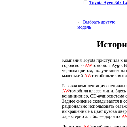
Toyota Aygo 3dr 1.4
←
Выбрать другую
модель
Истори
Компания Toyota приступила к в
городского
AW
томобиля Aygo. 
черным цветом, получившим назв
маленький
AW
томобильчик выгл
Базовая комплектация специальн
AW
томобиля класса мини. Здесь
кондиционер, CD-аудиосистема 
Заднее сиденье складывается в с
рационально использовать багаж
выкрашенные в цвет кузова дверн
характерно для более дорогих
A
Двигатель
AW
томобиля в специ