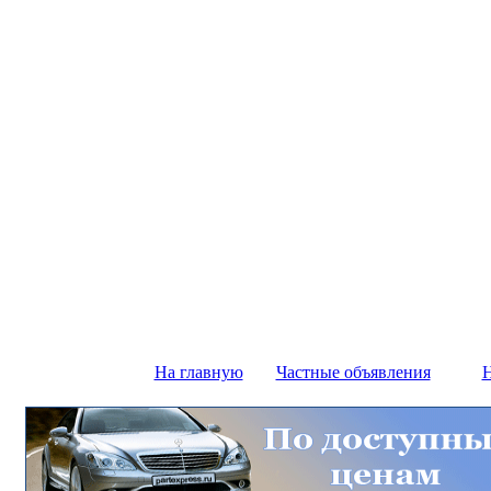
На главную
Частные объявления
Н