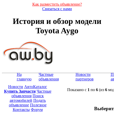
Как разместить объявление?
Связаться с нами
История и обзор модели
Toyota Aygo
На
Частные
Новости
П
главную
объявления
партнеров
а
Новости
АвтоКаталог
Показано с
1
по
6
(из
6
мод
Купить Запчасти
Частные
объявления
Поиск
автомобилей
Подать
объявление
Полезное
Выберит
Контакты
Форум