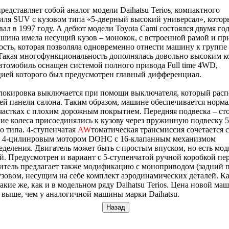
едставляет собой аналог модели Daihatsu Terios, компактного
иля SUV с кузовом типа «5-дверный высокий универсал», кото
ал в 1997 году. А дебют модели Toyota Cami состоялся двумя го
шина имела несущий кузов – монокок, с встроенной рамой и п
сть, которая позволяла одновременно отнести машину к группе 
 Такая многофункциональность дополнялась довольно высоким 
втомобиль оснащен системой полного привода Full time 4WD,
ией которого был предусмотрен главный дифференциал.
локировка выключается при помощи выключателя, который расп
ей панели салона. Таким образом, машине обеспечивается норм
частках с плохим дорожным покрытием. Передняя подвеска – ст
ние колеса присоединялись к кузову через пружинную подвеску 5
 типа. 4-ступенчатая
AW
томатическая трансмиссия сочетается с
 4-цилинровым мотором DOHC c 16-клапанным механизмом
еделения. Двигатель может быть с простым впуском, но есть мо
й. Предусмотрен и вариант с 5-ступенчатой ручной коробкой пер
тель предлагает также модификацию с моноприводом (задний п
узовом, несущим на себе комплект аэродинамических деталей. К
такие же, как и в модельном ряду Daihatsu Terios. Цена новой м
 выше, чем у аналогичной машины марки Daihatsu.