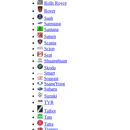
Rolls Royce
Rover
Saab
Samsung
Santana
Saturn
Scania
Scion
Seat
Shuanghuan
Skoda
Smart
Soueast
SsangYong
Subaru
Suzuki
TVR
Talbot
Tata
Tatra
Tianma