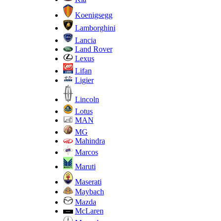
Koenigsegg
Lamborghini
Lancia
Land Rover
Lexus
Lifan
Ligier
Lincoln
Lotus
MAN
MG
Mahindra
Marcos
Maruti
Maserati
Maybach
Mazda
McLaren