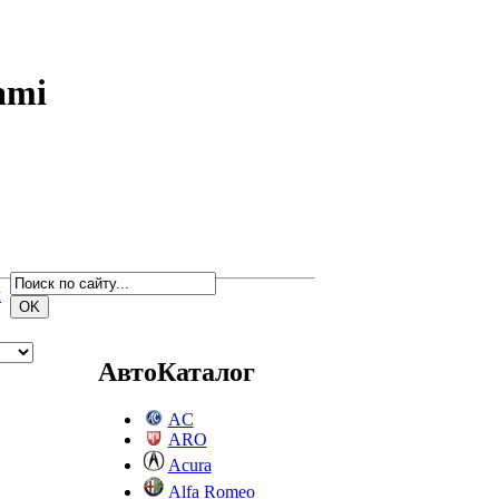
ami
м
АвтоКаталог
AC
ARO
Acura
Alfa Romeo