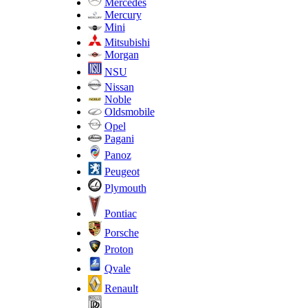
Mercedes
Mercury
Mini
Mitsubishi
Morgan
NSU
Nissan
Noble
Oldsmobile
Opel
Pagani
Panoz
Peugeot
Plymouth
Pontiac
Porsche
Proton
Qvale
Renault