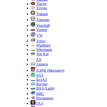
Tianye
Toyota
Trabant
Triumph
Vauxhall
Venturi
VW
Volvo
Wartburg
Wiesmann
Xin Kai
ZX
Zastava
АЗЛК (Москвич)
БАЗ
БелАЗ
Богдан
ВАЗ (Lada)
ВИС
Волжанин
ГАЗ