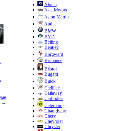
Alpina
Asia Motors
Aston Martin
Audi
BMW
BYD
Beijing
Bentley
Borgward
Brilliance
.
Bristol
.
Bugatti
.
Buick
Cadillac
Callaway
уме
Carbodies
→
Caterham
ChangFeng
Chery
Chevrolet
Chrysler