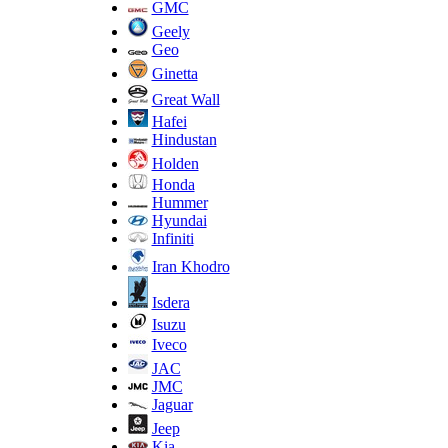
GMC
Geely
Geo
Ginetta
Great Wall
Hafei
Hindustan
Holden
Honda
Hummer
Hyundai
Infiniti
Iran Khodro
Isdera
Isuzu
Iveco
JAC
JMC
Jaguar
Jeep
Kia