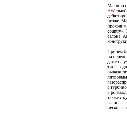
Машина пр
AW
томоб
дебютиров
позже. Ма
проходимо
country».
салона. А
конструкц
Причем б
на передн
даже на у
типа, зад
рычажного
литровым
газораспр
с турбино
Производи
также с к
салона – 
несколько