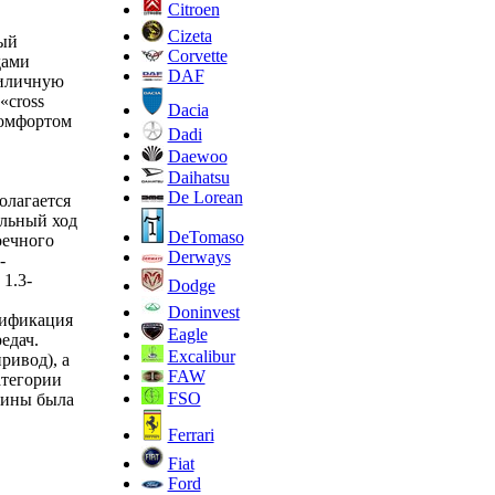
Citroen
Cizeta
рый
Corvette
дами
DAF
риличную
«cross
Dacia
комфортом
Dadi
Daewoo
Daihatsu
De Lorean
олагается
альный ход
DeTomaso
оечного
Derways
-
 1.3-
Dodge
Doninvest
дификация
Eagle
едач.
Excalibur
ривод), а
FAW
атегории
FSO
ашины была
Ferrari
Fiat
Ford