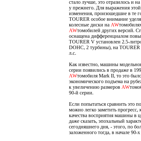
стало лучше, это отразилось и на
у прежнего. Для выражения этой
изменения, произошедшие в те г
TOURER особое внимание уделял
колесные диски на
AW
томобилях
AW
томобилей других версий. C
оснащена дифференциалом повыше
TOURER V установлен 2.5-литро
DOHC, 2 турбины), на TOURER S
л.с.
Как известно, машины модельного 
серии появились в продаже в 199
AW
томобиля Mark II, то это был
экономического подъема на рубе
к увеличению размеров
AW
томо
90-й серии.
Если попытаться сравнить это по
можно легко заметить прогресс, 
качества восприятия машины в 
даже сказать, эпохальный характе
сегодняшнего дня, - этого, по бо
заложенного тогда, в начале 90-х