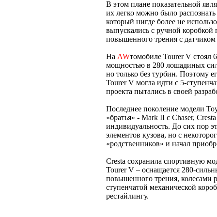
В этом плане показательной явля
их легко можно было распознат
который нигде более не использо
выпускались с ручной коробкой 
повышенного трения с датчиком 
На
AW
томобиле Tourer V стоял 
мощностью в 280 лошадиных сил
но только без турбин. Поэтому е
Tourer V могла идти с 5-ступенч
проекта пытались в своей разра
Последнее поколение модели Toyo
«братья» - Mark II с Chaser, Cres
индивидуальность. До сих пор э
элементов кузова, но с некоторо
«родственников» и начал приобр
Cresta сохранила спортивную мо
Tourer V – оснащается 280-силь
повышенного трения, колесами ра
ступенчатой механической коробк
рестайлингу.