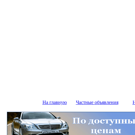
На главную
Частные объявления
Н