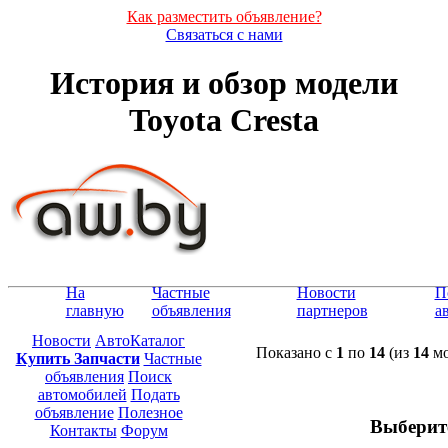
Как разместить объявление?
Связаться с нами
История и обзор модели
Toyota Cresta
На
Частные
Новости
П
главную
объявления
партнеров
а
Новости
АвтоКаталог
Показано с
1
по
14
(из
14
мо
Купить Запчасти
Частные
объявления
Поиск
автомобилей
Подать
объявление
Полезное
Выберит
Контакты
Форум