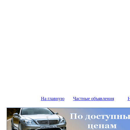
На главную
Частные объявления
Н