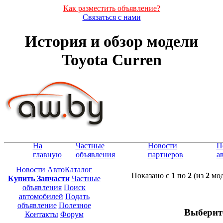
Как разместить объявление?
Связаться с нами
История и обзор модели
Toyota Curren
На
Частные
Новости
П
главную
объявления
партнеров
а
Новости
АвтоКаталог
Показано с
1
по
2
(из
2
мод
Купить Запчасти
Частные
объявления
Поиск
автомобилей
Подать
объявление
Полезное
Выберит
Контакты
Форум