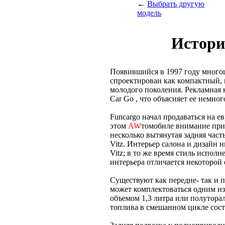
←
Выбрать другую
модель
Истори
Появившийся в 1997 году много
спроектирован как компактный,
молодого поколения. Рекламная 
Car Go , что объясняет ее немно
Funcargo начал продаваться на ев
этом
AW
томобиле внимание при
несколько вытянутая задняя част
Vitz. Интерьер салона и дизайн
Vitz; в то же время стиль испол
интерьера отличается некоторой
Существуют как передне- так и 
может комплектоваться одним и
объемом 1,3 литра или полутора
топлива в смешанном цикле соста