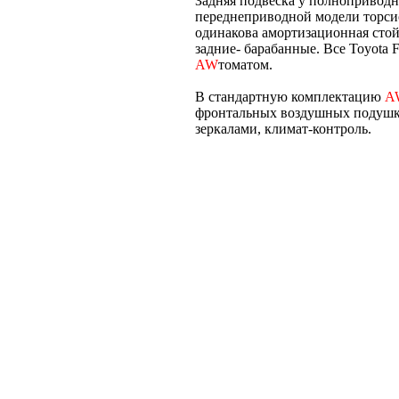
Задняя подвеска у полноприводно
переднеприводной модели торсио
одинакова амортизационная сто
задние- барабанные. Все Toyota
AW
томатом.
В стандартную комплектацию
A
фронтальных воздушных подушки
зеркалами, климат-контроль.