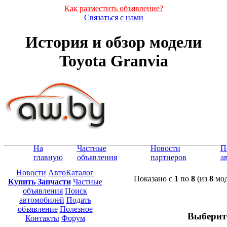
Как разместить объявление?
Связаться с нами
История и обзор модели
Toyota Granvia
На
Частные
Новости
П
главную
объявления
партнеров
а
Новости
АвтоКаталог
Показано с
1
по
8
(из
8
мод
Купить Запчасти
Частные
объявления
Поиск
автомобилей
Подать
объявление
Полезное
Выберит
Контакты
Форум