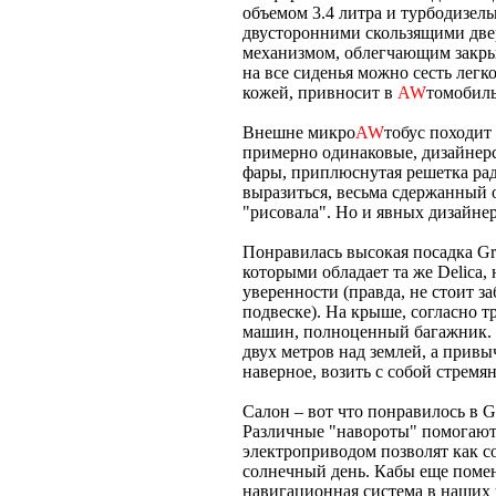
объемом 3.4 литра и турбодизел
двусторонними скользящими две
механизмом, облегчающим закрыти
на все сиденья можно сесть лег
кожей, привносит в
AW
томобиль
Внешне микро
AW
тобус походит 
примерно одинаковые, дизайнерс
фары, приплюснутая решетка рад
выразиться, весьма сдержанный об
"рисовала". Но и явных дизайнер
Понравилась высокая посадка Gra
которыми обладает та же Delica
уверенности (правда, не стоит з
подвеске). На крыше, согласно 
машин, полноценный багажник. 
двух метров над землей, а привы
наверное, возить с собой стрем
Салон – вот что понравилось в G
Различные "навороты" помогают 
электроприводом позволят как с
солнечный день. Кабы еще помен
навигационная система в наших 