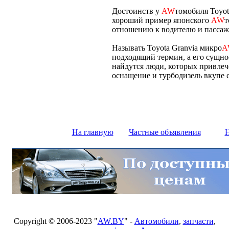
Достоинств у
AW
томобиля Toyot
хороший пример японского
AW
т
отношению к водителю и пассаж
Называть Toyota Granvia микро
A
подходящий термин, а его сущно
найдутся люди, которых привлеч
оснащение и турбодизель вкупе 
На главную
Частные объявления
Н
Copyright © 2006-2023 "
AW.BY
" -
Автомобили
,
запчасти
,