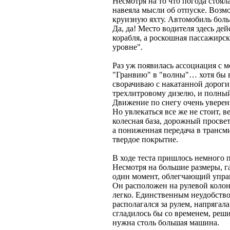
Несмотря на то что погода стояла
навеяла мысли об отпуске. Возм
круизную яхту. Автомобиль боль
Да, да! Место водителя здесь д
корабля, а роскошная пассажирск
уровне".
Раз уж появилась ассоциация с м
"Гранвию" в "волны"… хотя бы в
сворачиваю с накатанной дорог
трехлитровому дизелю, и полный
Движение по снегу очень уверен
Но увлекаться все же не стоит, 
колесная база, дорожный просве
а пониженная передача в трансм
твердое покрытие.
В ходе теста пришлось немного п
Несмотря на большие размеры, г
один момент, облегчающий управ
Он расположен на рулевой колон
легко. Единственным неудобство
располагался за рулем, напрягал
сгладилось бы со временем, реши
нужна столь большая машина.