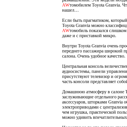
AW
томобилем Toyota Granvia. Чт
нашел…
Если быть прагматиком, который
Toyota Granvia можно классифиц
AW
томобиль показался слишком
даже и с приставкой микро.
Внутри Toyota Granvia очень пр
переднего пассажира широкий пр
салона. Очень удобное качество.
Центральная консоль величеств
аудиосистемы, панели управлени
присутствуют телевизор и огро
часть консоли представляет собо
Домашнюю атмосферу в салоне To
заслуживающие отдельного расск
аксессуаров, шторками Granvia 
электроприводами с централизов
чем игрушка, практической польз
можно удивить впечатлительных