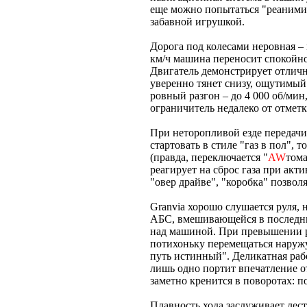
еще можно попытаться "реанимир
забавной игрушкой.
Дорога под колесами неровная – 
км/ч машина переносит спокойно
Двигатель демонстрирует отличн
уверенно тянет снизу, ощутимый 
ровный разгон – до 4 000 об/мин
ограничитель недалеко от отметк
При неторопливой езде передачи
стартовать в стиле "газ в пол",
(правда, переключается "
AW
тома
реагирует на сброс газа при ак
"овер драйве", "коробка" позвол
Granvia хорошо слушается руля, 
АБС, вмешивающейся в последни
над машиной. При превышении р
потихоньку перемещаться наружу
путь истинный". Деликатная раб
лишь одно портит впечатление о
заметно кренится в поворотах: п
Плавность хода заслуживает лест