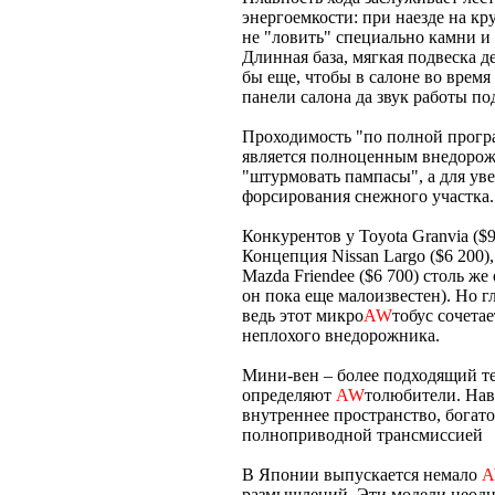
энергоемкости: при наезде на кр
не "ловить" специально камни и 
Длинная база, мягкая подвеска 
бы еще, чтобы в салоне во врем
панели салона да звук работы по
Проходимость "по полной програм
является полноценным внедорожн
"штурмовать пампасы", а для ув
форсирования снежного участка.
Конкурентов у Toyota Granvia ($9
Концепция Nissan Largo ($6 200), 
Mazda Friendee ($6 700) столь ж
он пока еще малоизвестен). Но г
ведь этот микро
AW
тобус сочета
неплохого внедорожника.
Мини-вен – более подходящий тер
определяют
AW
толюбители. Нав
внутреннее пространство, богато
полноприводной трансмиссией
В Японии выпускается немало
размышлений. Эти модели неодно