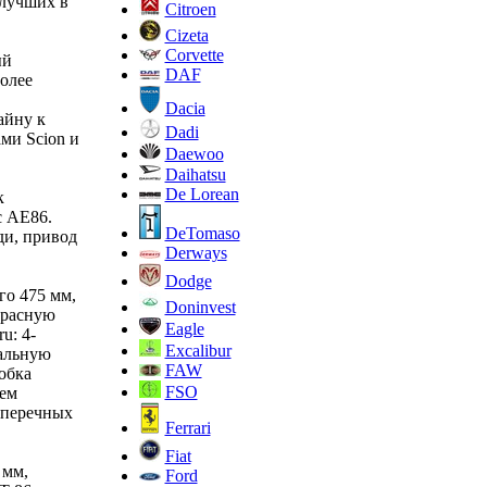
 лучших в
Citroen
Cizeta
Corvette
ый
DAF
олее
Dacia
айну к
Dadi
ми Scion и
Daewoo
Daihatsu
De Lorean
к
с AE86.
DeTomaso
ди, привод
Derways
Dodge
го 475 мм,
Doninvest
красную
Eagle
u: 4-
Excalibur
мальную
FAW
обка
FSO
ием
оперечных
Ferrari
Fiat
 мм,
Ford