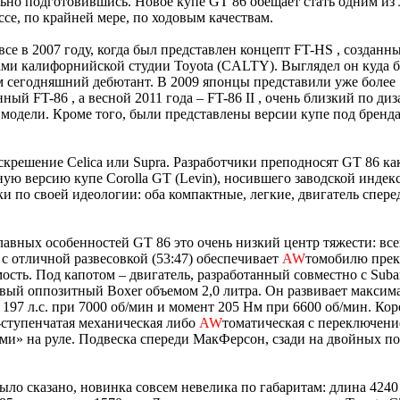
ьно подготовившись. Новое купе GT 86 обещает стать одним из
ссе, по крайней мере, по ходовым качествам.
все в 2007 году, когда был представлен концепт FT-HS , созданн
ми калифорнийской студии Toyota (CALTY). Выглядел он куда б
м сегодняшний дебютант. В 2009 японцы представили уже более
ный FT-86 , а весной 2011 года – FT-86 II , очень близкий по диз
модели. Кроме того, были представлены версии купе под бренда
скрешение Celica или Supra. Разработчики преподносят GT 86 ка
ую версию купе Corolla GT (Levin), носившего заводской индек
и по своей идеологии: оба компактные, легкие, двигатель спере
лавных особенностей GT 86 это очень низкий центр тяжести: все
 с отличной развесовкой (53:47) обеспечивает
AW
томобилю пре
ость. Под капотом – двигатель, разработанный совместно с Subar
вый оппозитный Boxer объемом 2,0 литра. Он развивает макси
197 л.с. при 7000 об/мин и момент 205 Нм при 6600 об/мин. Кор
-ступенчатая механическая либо
AW
томатическая с переключен
ми» на руле. Подвеска спереди МакФерсон, сзади на двойных п
ыло сказано, новинка совсем невелика по габаритам: длина 4240