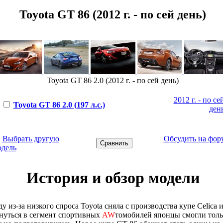
Toyota GT 86 (2012 г. - по сей день)
Toyota GT 86 2.0 (2012 г. - по сей день)
2012 г. - по се
Toyota GT 86 2.0 (197 л.с.)
ден
←
Выбрать другую
Обсудить на фор
одель
История и обзор модели
ду из-за низкого спроса Toyota сняла с производства купе Celica 
нуться в сегмент спортивных
AW
томобилей японцы смогли тольк