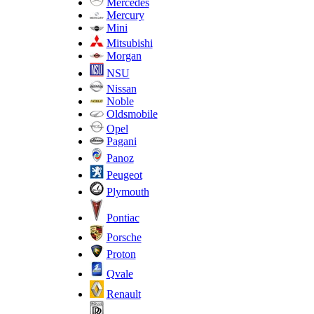
Mercedes
Mercury
Mini
Mitsubishi
Morgan
NSU
Nissan
Noble
Oldsmobile
Opel
Pagani
Panoz
Peugeot
Plymouth
Pontiac
Porsche
Proton
Qvale
Renault