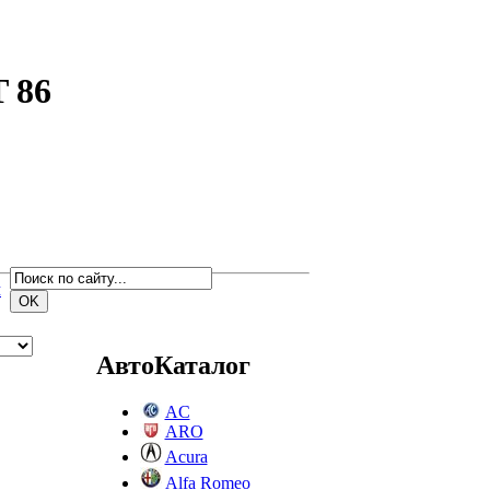
T 86
м
АвтоКаталог
AC
ARO
Acura
Alfa Romeo