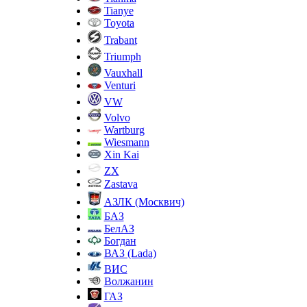
Tianye
Toyota
Trabant
Triumph
Vauxhall
Venturi
VW
Volvo
Wartburg
Wiesmann
Xin Kai
ZX
Zastava
АЗЛК (Москвич)
БАЗ
БелАЗ
Богдан
ВАЗ (Lada)
ВИС
Волжанин
ГАЗ