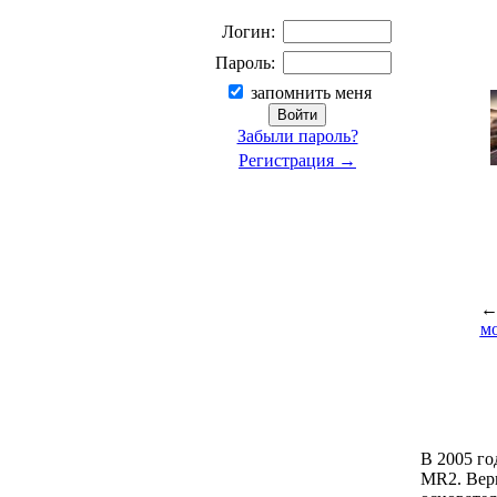
Логин:
Пароль:
запомнить меня
Забыли пароль?
Регистрация →
м
В 2005 го
MR2. Вер