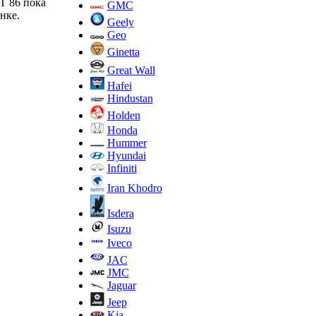
T 86 пока
GMC
нке.
Geely
Geo
Ginetta
Great Wall
Hafei
Hindustan
Holden
Honda
Hummer
Hyundai
Infiniti
Iran Khodro
Isdera
Isuzu
Iveco
JAC
JMC
Jaguar
Jeep
Kia