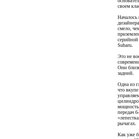
основател
своем кла
Началось 
дизайнера
смело, че
приземлен
серийной 
Subaru.
Это не во
современн
Они близк
задний.
Одна из г
что вкупе
управляем
цилиндро
мощность 
передач 6
«лепестка
рычагах.
Как уже б