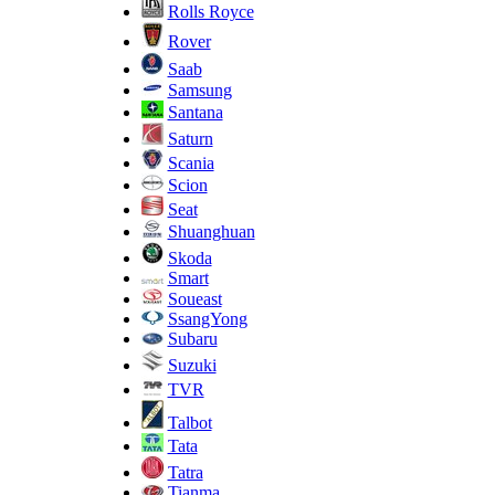
Rolls Royce
Rover
Saab
Samsung
Santana
Saturn
Scania
Scion
Seat
Shuanghuan
Skoda
Smart
Soueast
SsangYong
Subaru
Suzuki
TVR
Talbot
Tata
Tatra
Tianma