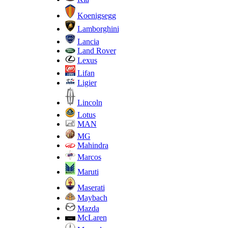
Koenigsegg
Lamborghini
Lancia
Land Rover
Lexus
Lifan
Ligier
Lincoln
Lotus
MAN
MG
Mahindra
Marcos
Maruti
Maserati
Maybach
Mazda
McLaren