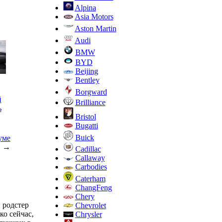
Alpina
Asia Motors
Aston Martin
Audi
BMW
BYD
Beijing
Bentley
Borgward
й
Brilliance
ь
Bristol
Bugatti
Buick
уме
→
Cadillac
Callaway
Carbodies
Caterham
ChangFeng
Chery
и родстер
Chevrolet
о сейчас,
Chrysler