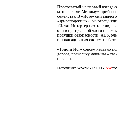
Простоватый на первый взгляд с
материалами.Минимум приборов 
семейства. В «Исте» они аналого
«ярисоподобных». Многофункцио
«Иста».Интерьер незатейлив, н
они в центральной части панели.
подушки безопасности, ABS, элек
и навигационная системы в базе.
«Тойота-Ист» совсем недавно по
дорога, поскольку машины – свеж
невелик.
Источник: WWW.ZR.RU -
AW
то