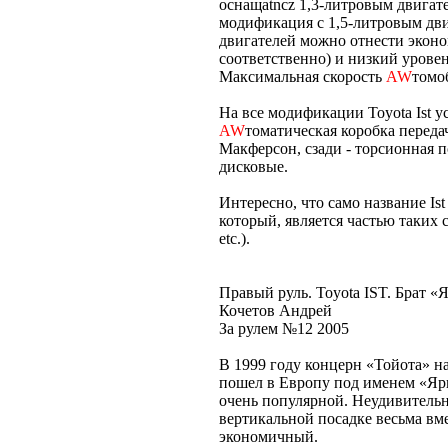
оснащаtncz 1,3-литровым двигате
модификация с 1,5-литровым дви
двигателей можно отнести эконом
соответственно) и низкий урове
Максимальная скорость
AW
томо
На все модификации Toyota Ist у
AW
томатическая коробка переда
Макферсон, сзади - торсионная п
дисковые.
Интересно, что само название Ist
который, является частью таких слов
etc.).
Правый руль. Toyota IST. Брат 
Кочетов Андрей
За рулем №12 2005
В 1999 году концерн «Тойота» н
пошел в Европу под именем «Яри
очень популярной. Неудивитель
вертикальной посадке весьма вм
экономичный.