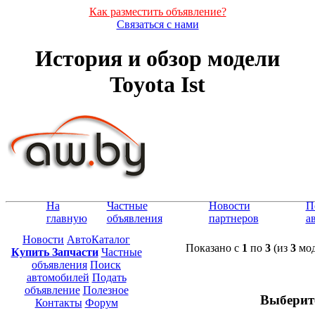
Как разместить объявление?
Связаться с нами
История и обзор модели
Toyota Ist
На
Частные
Новости
П
главную
объявления
партнеров
а
Новости
АвтоКаталог
Показано с
1
по
3
(из
3
мод
Купить Запчасти
Частные
объявления
Поиск
автомобилей
Подать
объявление
Полезное
Выберит
Контакты
Форум