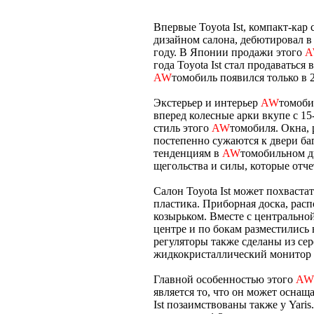
Впервые Toyota Ist, компакт-ка
дизайном салона, дебютировал в 
году. В Японии продажи этого
A
года Toyota Ist стал продаваться
AW
томобиль появился только в 2
Экстерьер и интерьер
AW
томоби
вперед колесные арки вкупе с 
стиль этого
AW
томобиля. Окна,
постепенно сужаются к двери ба
тенденциям в
AW
томобильном д
щегольства и силы, которые отч
Салон Toyota Ist может похваст
пластика. Приборная доска, рас
козырьком. Вместе с центрально
центре и по бокам разместилис
регуляторы также сделаны из сер
жидкокристаллический монитор
Главной особенностью этого
AW
является то, что он может оснащ
Ist позаимствованы также у Yari