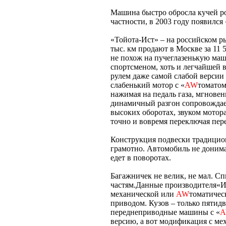
Машина быстро обросла кучей ро
частности, в 2003 году появился
«Тойота-Ист» – на российском р
тыс. км продают в Москве за 11 
не похож на пучеглазенькую ма
спортсменом, хоть и легчайшей 
рулем даже самой слабой версии
слабенький мотор с «
AW
томатом
нажимая на педаль газа, мгновен
динамичный разгон сопровождае
высоких оборотах, звуком мотор
точно и вовремя переключая пер
Конструкция подвески традицио
грамотно. Автомобиль не донима
едет в поворотах.
Багажничек не велик, не мал. С
частям.Данные производителя«Ис
механической или
AW
томатичес
приводом. Кузов – только пятид
переднеприводные машины с «
версию, а вот модификация с мех