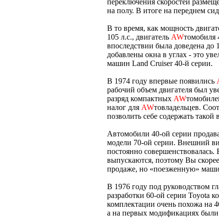
переключения скоростей размеще
на полу. В итоге на переднем си
В то время, как мощность двигат
105 л.с., двигатель
AW
томобиля 
впоследствии была доведена до 1
добавлены окна в углах - это ув
машин Land Cruiser 40-й серии.
В 1974 году впервые появились
рабочий объем двигателя был уве
разряд компактных
AW
томобиле
налог для
AW
товладельцев. Соот
позволить себе содержать такой
Автомобили 40-oй серии продава
модели 70-ой серии. Внешний ви
постоянно совершенствовалась. 
выпускаются, поэтому Вы скорее
продаже, но «поезженную» машин
В 1976 году под руководством 
разработки 60-ой серии Toyotа ко
комплектации очень похожа на 4
а на первых модификациях были