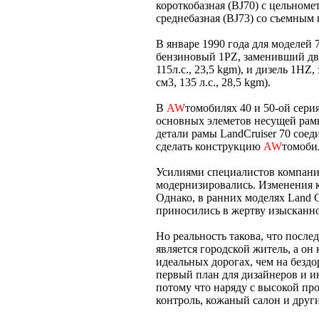
короткобазная (BJ70) с цельноме
среднебазная (BJ73) со съемным
В январе 1990 года для моделей 
бензиновый 1PZ, заменивший дв
115л.с., 23,5 kgm), и дизель 1
см3, 135 л.с., 28,5 kgm).
В
AW
томобилях 40 и 50-ой сери
основных элеметов несущей рамы
детали рамы LandCruiser 70 сое
сделать конструкцию
AW
томоби
Усилиями специалистов компании
модернизировались. Изменения к
Однако, в ранних моделях Land C
приносились в жертву изысканно
Но реальность такова, что после
является городской житель, а он
идеальных дорогах, чем на бездо
первый план для дизайнеров и и
потому что наряду с высокой пр
контроль, кожаный салон и други