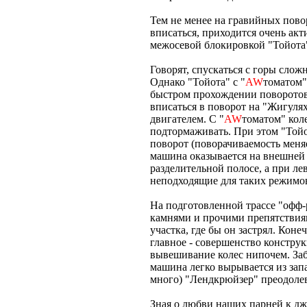
Тем не менее на гравийных пово
вписаться, приходится очень акт
межосевой блокировкой "Тойота
Говорят, спускаться с горы слож
Однако "Тойота" с "
AW
томатом"
быстром прохождении поворотов 
вписаться в поворот на "Жигулях
двигателем. С "
AW
томатом" кол
подтормаживать. При этом "Тойот
поворот (поворачиваемость меняе
машина оказывается на внешней 
разделительной полосе, а при ле
неподходящие для таких режимо
На подготовленной трассе "офф-
камнями и прочими препятствиям
участка, где бы он застрял. Коне
главное - совершенство констру
вывешивание колес нипочем. За
машина легко вырывается из запа
много) "Лендкрюйзер" преодолев
Зная о любви наших парней к дж