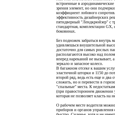
встроенные в аэродинамические 
зрения элемент, но они подчерки
коэффициент лобового сопротив
эффективность дизайнерских реш
пятидверный "Лендкрюйзер" с тр
стандартная, комплектации GX,
боковинах.
Без подножек забраться внутрь 
удивляешься внушительной высот
достаточно для самых рослых п
располагаются высоко над полом
вперед нареканий не вызывает, а
зеркало и запасное колесо.
В багажном отсеке к вашим услу
эластичной шторки и 1150 до пот
второй ряд, ведь есть еще и два
сложить, но и перевести в гори
"спальные" места. К недостатк
(при правостороннем движении у
которая не позволяет класть на н
О рабочем месте водителя можно
приборов и органов управления 
быстро. Сиденье, хотя и не име