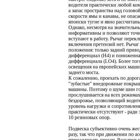
водителя практически любой ком
а запас пространства над голово
скорости ямы и канавы, не опас
японски тугие и явно рассчитан
Однако, несмотря на значительны
информативны и позволяют точн
вступают в работу. Рычаг перекл
включения претензий нет. Рычаг
положения: только задний привод
дифференциал (Н4) и пониженна
дифференциала (LO4). Более тог
освещения на европейских маши
заднего моста.
К сожалению, проехать по дорог
"зубастые" внедорожные покрышк
машины. Поэтому о шуме шин гов
прослушивается на всех режимах
бездорожье, позволяющий водите
уровень нагрузки и сопротивле
практически отсутствуют - ради
10 резиновых опор.
Подвеска субъективно очень жест
разу, так что при движении по а
принадлежать шинам. Раскачки н