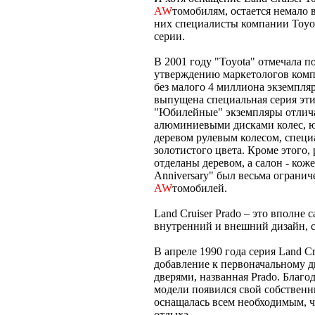
AW
томобилям, остается немало 
них специалисты компании Toyot
серии.
В 2001 году "Toyota" отмечала п
утверждению маркетологов комп
без малого 4 миллиона экземпляр
выпущена специальная серия эт
"Юбилейные" экземпляры отлич
алюминиевыми дисками колес, ю
деревом рулевым колесом, спец
золотистого цвета. Кроме этого,
отделаны деревом, а салон - коже
Anniversary" был весьма огранич
AW
томобилей.
Land Cruiser Prado – это вполне 
внутренний и внешний дизайн, с
В апреле 1990 года серия Land C
добавление к первоначальному д
дверями, названная Prado. Благо
модели появился свой собственн
оснащалась всем необходимым, ч
отдыха.