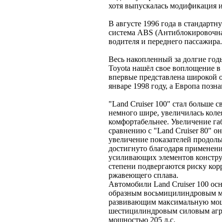
хотя выпускалась модификация 
В августе 1996 года в стандарт
система ABS (Антиблокировочна
водителя и переднего пассажира.
Весь накопленный за долгие год
Toyota нашёл свое воплощение в 
впервые представлена широкой 
январе 1998 году, а Европа позна
"Land Cruiser 100" стал больше 
немного шире, увеличилась коле
комфортабельнее. Увеличение габ
сравнению с "Land Cruiser 80" о
увеличение показателей продоль
достигнуто благодаря применен
усиливающих элементов констру
степени подвергаются риску кор
ржавеющего сплава.
Автомобили Land Cruiser 100 ос
образным восьмицилиндровым м
развивающим максимальную мощн
шестицилиндровым силовым агре
мощностью 205 л.с.