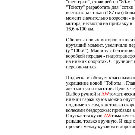
"шестерки", стоявшей на "80-м" 
"Тойоту" разработать для "сотк
всего-то на стакан (187 смз) бо
момент значительно возросли - н
мотора, несмотря на прибавку в 
16,6 л/100 км.
Обороты новых моторов относит
крутящий момент, увеличили пере
(у "100-й"). Машину с бензино
коробкой передач - гидротрансф
на низких оборотах. С "ручной"
переключаться.
Подвеска изобилует классными 
украшение новой "Тойоты". Глав
жесткостью и высотой. Целых че
Выбор ручной и
AW
томатически
низкий гараж кузов можно опуст
поднимется сам, как только скор
колесами бездорожье: прибавка в
Опускается кузов
AW
томатическ
раньше, только вручную. И еще о
просвет между кузовом и дорого