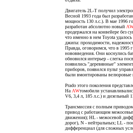
Двигатель 2L-T получил электро
Весной 1993 года был разработан
мощность 130 л.с.). В мае 1996 
разработан абсолютно новый
A
продержался на конвейере без су
что именно в нем Toyota удалось
джипа: проходимости, надежност
Правда, оговоримся, что в 1995 
нововведения. Они коснулись ба
обновился интерьер - слегка пос
появились "деревянные" элемен
приборов, появился пульт управ
были вмонтированы велюровые 
Prado этого поколения представл
На
AW
томобили устанавливалис
V6, 3,4 л, 185 л.с.) и дизельный 
Трансмиссия с полным приводом
привод с работающим межосевы
движения); HL - межосевой дифф
дорог), N - нейтральных; LL - 
дифференциал (для сложных усл