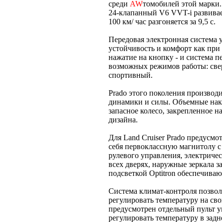
среди
AW
томобилей этой марки.
24-клапанный V6 VVT-i развивает
100 км/ час разгоняется за 9,5 с.
Передовая электронная система
устойчивость и комфорт как при 
нажатие на кнопку - и система п
возможных режимов работы: св
спортивный.
Prado этого поколения производ
динамики и силы. Объемные нак
запасное колесо, закрепленное 
дизайна.
Для Land Cruiser Prado предусм
себя первоклассную магнитолу 
рулевого управления, электриче
всех дверях, наружные зеркала з
подсветкой Optitron обеспечива
Система климат-контроля позвол
регулировать температуру на сво
предусмотрен отдельный пульт 
регулировать температуру в задн