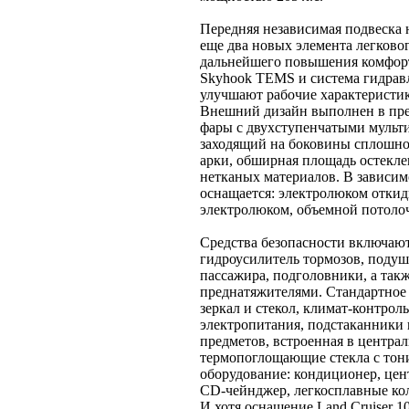
Передняя независимая подвеска 
еще два новых элемента легково
дальнейшего повышения комфорт
Skyhook TEMS и система гидрав
улучшают рабочие характерист
Внешний дизайн выполнен в пре
фары с двухступенчатыми мульт
заходящий на боковины сплошн
арки, обширная площадь остекл
нетканых материалов. В зависим
оснащается: электролюком откид
электролюком, объемной потоло
Средства безопасности включают
гидроусилитель тормозов, подуш
пассажира, подголовники, а так
преднатяжителями. Стандартное 
зеркал и стекол, климат-контрол
электропитания, подстаканники 
предметов, встроенная в центра
термопоглощающие стекла с тон
оборудование: кондиционер, це
CD-чейнджер, легкосплавные кол
И хотя оснащение Land Cruiser 