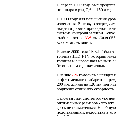
В апреле 1997 года был предст
цилиндра в ряд, 2,6 л, 150 л.с.)
В 1999 году для повышения уров
изменения. В первую очередь им
дверей и дизайн приборной пан
система контроля за тягой Active 
стабильностью
AW
томобиля (VS
всех комплектаций.
В июле 2000 года 1KZ-FE был з
топлива 1KD-FTV, который имел
топлива и выбрасывал меньше вы
безопасным и динамичным.
Внешне
AW
томобиль выглядит не
эффект меньших габаритов прежд
200 мм, длины на 120 мм при ид
водителю отличную обзорность.
Салон внутри смотрится уютнее, 
оптимальных размеров - это уже 
здесь не пожалуешься. На общу
подстаканники, недостатка в ко