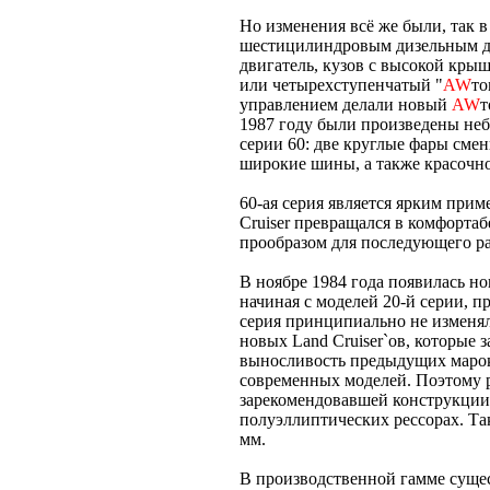
Но изменения всё же были, так в
шестицилиндровым дизельным д
двигатель, кузов с высокой крыш
или четырехступенчатый "
AW
то
управлением делали новый
AW
т
1987 году были произведены не
серии 60: две круглые фары смен
широкие шины, а также красочно
60-ая серия является ярким прим
Cruiser превращался в комфорта
прообразом для последующего ра
В ноябре 1984 года появилась но
начиная с моделей 20-й серии, п
серия принципиально не изменял
новых Land Cruiser`ов, которые 
выносливость предыдущих маро
современных моделей. Поэтому р
зарекомендовавшей конструкции 
полуэллиптических рессорах. Та
мм.
В производственной гамме сущ