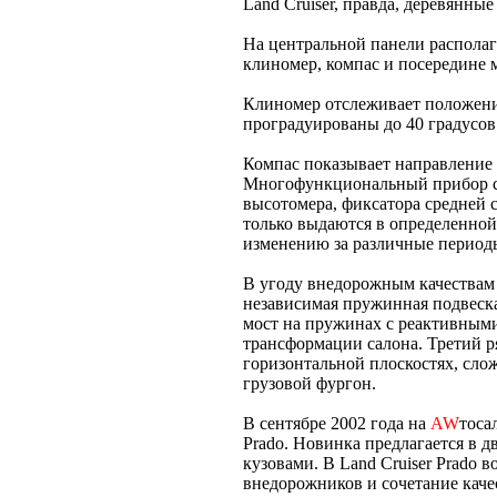
Land Cruiser, правда, деревянны
На центральной панели распола
клиномер, компас и посередине
Клиномер отслеживает положен
проградуированы до 40 градусов
Компас показывает направлени
Многофункциональный прибор со
высотомера, фиксатора средней с
только выдаются в определенной
изменению за различные период
В угоду внедорожным качествам к
независимая пружинная подвеска
мост на пружинах с реактивными
трансформации салона. Третий р
горизонтальной плоскостях, сло
грузовой фургон.
В сентябре 2002 года на
AW
тоса
Prado. Новинка предлагается в 
кузовами. В Land Cruiser Prado 
внедорожников и сочетание кач