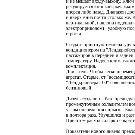
и не мешает входу-выходу. Ключ н
регулируется кнопкой-рычажком.
вперед либо назад. Диапазон до
и вверх-вниз почти столько же. 
вертикальной, наклона подушки 
электроприводом) - удобную пос
и роста.
Создать приятную температуру в
кондиционером на "Лендкрюйзере
пассажиров в передней и задней
температуру. Надоел климат-кон
комплектация.
Двигатель. Чтобы легко перемещ
агрегат. Старые, от "восьмидес
"Лендкрюйзера-100" совершенно
бензиновый.
Дизель создали на базе предыду
промежуточным охладителем воз
углом опережения впрыска. Благ
в полтора раза. Улучшился и раз
При этом расход солярки сократ
Показатели нового дизеля превз