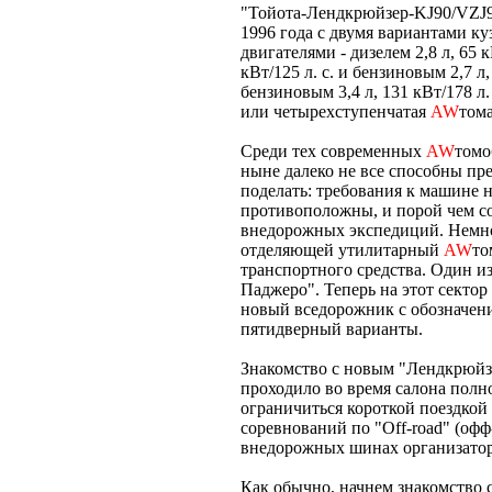
"Тойота-Лендкрюйзер-KJ90/VZJ95
1996 года с двумя вариантами к
двигателями - дизелем 2,8 л, 65 к
кВт/125 л. с. и бензиновым 2,7 л
бензиновым 3,4 л, 131 кВт/178 л
или четырехступенчатая
AW
тома
Среди тех современных
AW
томо
ныне далеко не все способны пр
поделать: требования к машине н
противоположны, и порой чем со
внедорожных экспедиций. Немно
отделяющей утилитарный
AW
то
транспортного средства. Один и
Паджеро". Теперь на этот сектор
новый вседорожник с обозначени
пятидверный варианты.
Знакомство с новым "Лендкрюйз
проходило во время салона полн
ограничиться короткой поездкой
соревнований по "Off-road" (офф
внедорожных шинах организатор
Как обычно, начнем знакомство 