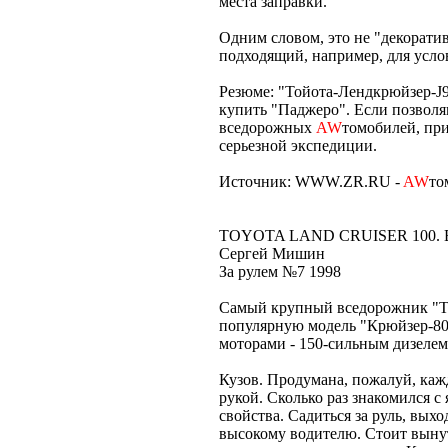
места заправки.
Одним словом, это не "декорат
подходящий, например, для услов
Резюме: "Тойота-Лендкрюйзер-J9"
купить "Паджеро". Если позволя
вседорожных
AW
томобилей, при
серьезной экспедиции.
Источник: WWW.ZR.RU -
AW
то
TOYOTA LAND CRUISER 100.
Сергей Мишин
За рулем №7 1998
Самый крупный вседорожник "То
популярную модель "Крюйзер-80
моторами - 150-сильным дизеле
Кузов. Продумана, пожалуй, кажда
рукой. Сколько раз знакомился 
свойства. Садиться за руль, вых
высокому водителю. Стоит вынут