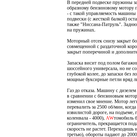
В передней подвеске пружины з
образному бензиновому мотору п
- с такой управляемость машины
подвески (с жесткой балкой) ост
также "Ниссана-Патруль". Задню
на пружинах.
Моторный отсек снизу закрыт бо
совмещенной с раздаточной кор
закрыт поперечиной и дополнит
Запаска висит под полом багажни
шоссейного универсала, но не со
глубокой колее, до запаски без 
мощные буксирные петли вряд ли
Газ до отказа. Машину с дизелем
в сравнении с бензиновым мотор
изменил свое мнение. Мотор лег
перевалить за 2500 об/мин, когд
извилистой дороге, на подъеме,
коленвала - 4000),
AW
томобиль б
ограничитель, прекращается под
скорость не растет. Переходишь
третью), обороты падают до 2000