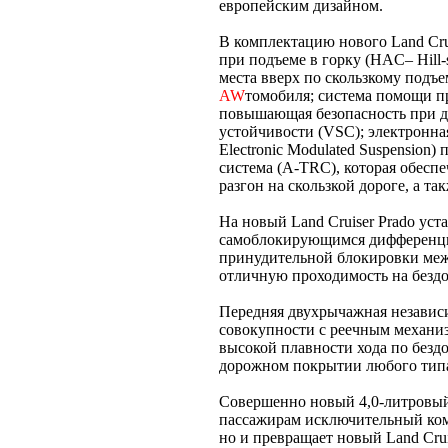
европейским дизайном.
В комплектацию нового Land Crui
при подъеме в горку (HAC– Hill-st
места вверх по скользкому подъ
AW
томобиля; система помощи при
повышающая безопасность при д
устойчивости (VSC); электронна
Electronic Modulated Suspension
система (A-TRC), которая обеспе
разгон на скользкой дороге, а т
На новый Land Cruiser Prado уст
самоблокирующимся дифференци
принудительной блокировки меж
отличную проходимость на безд
Передняя двухрычажная независ
совокупности с реечным механиз
высокой плавности хода по безд
дорожном покрытии любого тип
Совершенно новый 4,0-литровый
пассажирам исключительный ком
но и превращает новый Land Cr