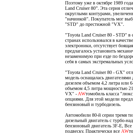
Поэтому уже в октябре 1989 год
Land Cruiser 80”. Эта серия отл
округлыми контурами, увеличенн
"начинкой". Покупатель мог выб
"STD" до престижной "VX".
"Toyota Land Cruiser 80 - STD" 
странах использовался в качеств
электроники, отсутствует бояща
предлагалось установить механи
незаменимую при езде по бездор
себя в самых экстремальных усл
"Toyota Land Cruiser 80 - GX" о
модель оснащалась двигателями
дизелем объемом 4,2 литра или 
объемом 4,5 литра мощностью 213
VX" -
AW
томобиль класса "люкс
опциями. Для этой модели пред
бензиновый и турбодизель.
Автомобили 80-й серии тремя ти
дизельный двигатель с турбо-н
бензиновый двигатель 3F-E, Все
подвеску. Практически все
AW
т