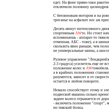
едет. На фоне прямо-таки ракетно
отключили половину цилиндров
С бензиновым мотором и на ровно
троганье на асфальте нос аж при
Десять минут интенсивного движ
спортивным
AW
то. Но стоит на
вспоминаешь - аппарат-то тяжеле
отменная, АБС - тоже), а в шин
скользить явно раньше, чем поло
не универсальные шины, а шосс
Рулевое управление "Лендкрюйзе
2-3 градуса) усилитель еще не вс
положение колес и
AW
томобиля.
а в крайних положениях станов
разумеется, зависит и от скорос
остается в любом повороте.
Немало способствует этому и эл
подвеской машина сильно кренит
заднее колесо отрывается от дор
- включить положение "спорт", 
но тряский болид.