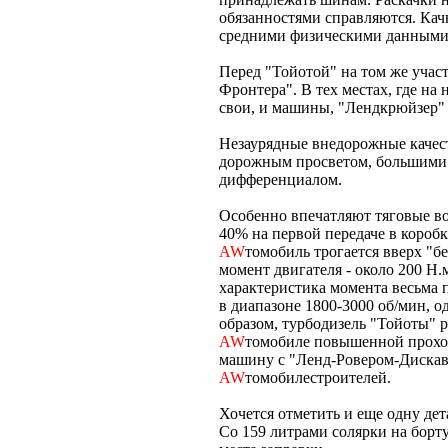
обязанностями справляются. Кач
средними физическими данными 
Перед "Тойотой" на том же учас
Фронтера". В тех местах, где на 
свои, и машины, "Лендкрюйзер"
Незаурядные внедорожные качес
дорожным просветом, большими
дифференциалом.
Особенно впечатляют тяговые во
40% на первой передаче в короб
AW
томобиль трогается вверх "бе
момент двигателя - около 200 Н.м
характеристика момента весьма 
в диапазоне 1800-3000 об/мин, о
образом, турбодизель "Тойоты" 
AW
томобиле повышенной проход
машину с "Ленд-Ровером-Дискаве
AW
томобилестроителей.
Хочется отметить и еще одну де
Со 159 литрами солярки на борт