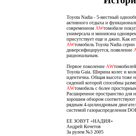
Истори
Toyota Nadia - 5-местный одноо
активного отдыха и функциональ
современном
AW
томобиле покуп
универсала и минивэна одновреме
присутствует еще и джип. Как и
AW
томобиль Toyota Nadia серии
диверсифицируется, появление
рациональным.
Первое поколение
AW
томобилей 
Toyota Gaia. Ширина колес и кол
идентична. Общая высота тоже не
сидений которой способны размес
AW
томобиль с более просторным 
Расширенное пространство для н
хорошим обзором соответствуют
рядным 4-цилиндровым двигателе
системой газораспределения DO
ЕЕ ЗОВУТ «НАДИЯ»
Андрей Кочетов
За рулем №3 2005