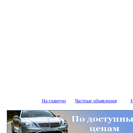
На главную
Частные объявления
Н