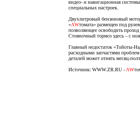
видео- и навигационная системы.
специальных настроек.
Двухлитровый бензиновый мотор 
«
AW
томата» размещен под руле
позволяющее освободить проход
Стояночный тормоз здесь – с н
Главный недостаток «Тойоты-Над
расходными запчастями проблем 
деталей может отнять месяц-полт
Источник: WWW.ZR.RU -
AW
то