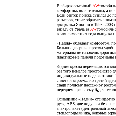
Выбирая семейный
AW
томобиль
комфортны, вместительны, а по 
Если сектор поиска сузился до 
размеров, стоит обратить внима
для рынка Японии в 1998–2003 г
западу от Урала за
AW
томобиль 
в зависимости от года выпуска и
«Надия» обладает комфортом, 
Большие дверные проемы удобны
материалы не назовешь дорогими
пластиковые панели подогнаны 
Задние кресла перемещаются вдол
без того немалое пространство д
индивидуальные подлокотники. 
сидеть и втроем... но третий зде
сзади полному пассажиру ростом 
переднем кресле ему будет тесно
Оснащение «Надии» стандартно
руля, ABS, две подушки безопас
электропакет (центральный замо
стеклоподъемника, боковые зерка