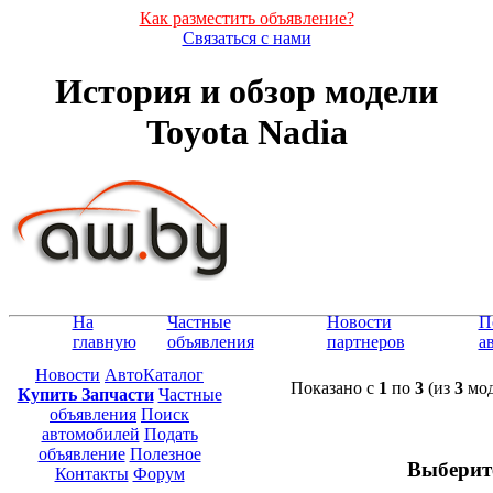
Как разместить объявление?
Связаться с нами
История и обзор модели
Toyota Nadia
На
Частные
Новости
П
главную
объявления
партнеров
а
Новости
АвтоКаталог
Показано с
1
по
3
(из
3
мод
Купить Запчасти
Частные
объявления
Поиск
автомобилей
Подать
объявление
Полезное
Выберит
Контакты
Форум