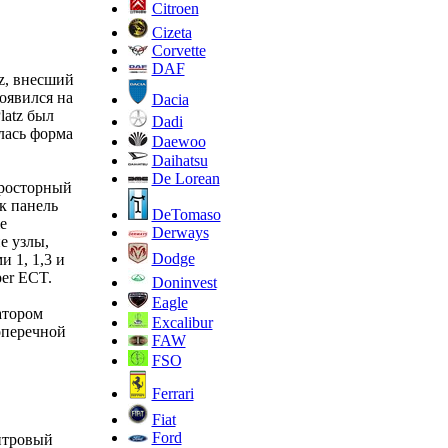
Citroen
Cizeta
Corvette
DAF
tz, внесший
оявился на
Dacia
latz был
Dadi
лась форма
Daewoo
Daihatsu
De Lorean
просторный
к панель
DeTomaso
е
Derways
е узлы,
Dodge
 1, 1,3 и
er ECT.
Doninvest
Eagle
атором
Excalibur
оперечной
FAW
FSO
Ferrari
Fiat
Ford
итровый