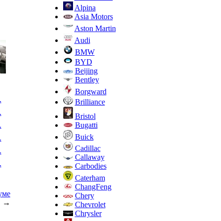
Alpina
Asia Motors
Aston Martin
Audi
BMW
BYD
Beijing
Bentley
Borgward
.
Brilliance
.
Bristol
.
Bugatti
Buick
.
Cadillac
.
Callaway
.
Carbodies
Caterham
ChangFeng
уме
Chery
→
Chevrolet
Chrysler