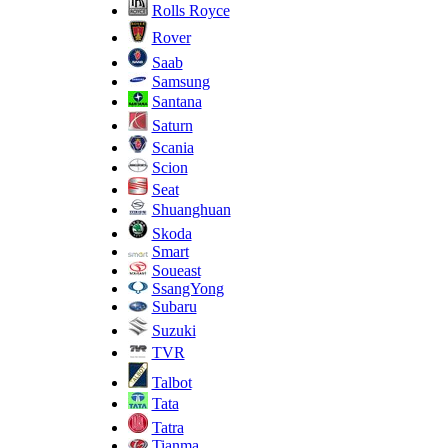
Rolls Royce
Rover
Saab
Samsung
Santana
Saturn
Scania
Scion
Seat
Shuanghuan
Skoda
Smart
Soueast
SsangYong
Subaru
Suzuki
TVR
Talbot
Tata
Tatra
Tianma