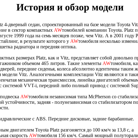
История и обзор модели
atz 4-дверный седан, спроектированный на базе модели Toyota Vi
ние в сектор компактных
AW
томобилей компании Toyota. Platz п
вгусте 1999 года на семь месяцев позже, чем Vitz. А в 2001 году P
стайлинг, в результате которого у
AW
томобиля несколько измени
ешетка радиатора и передняя оптика.
ктных размерах Platz, как и Vitz, представляет собой довольно 
агажником объемом 465 литров. Такие элементы
AW
томобиля, ка
дверей, передние сиденья, колеса абсолютно идентичны таким ж
 модели Vitz. Аналогичными комплектации Vitz являются и таки
пенчатая механическая трансмиссия, линейка двигателей объемами
 с системой VVT-i, передний либо полный привод с системой Sup
 подвеска
AW
томобиля независимая типа McPherson со стабилиз
й устойчивости, задняя - полунезависимая со стабилизатором п
сти.
идравлические с ABS. Передние дисковые, задние барабанные.
ым двигателем Toyota Platz разгоняется до 100 км/ч за 13,8 с, а
ьная скорость
AW
томобиля 156 км/ч. Самый мощный полуторал