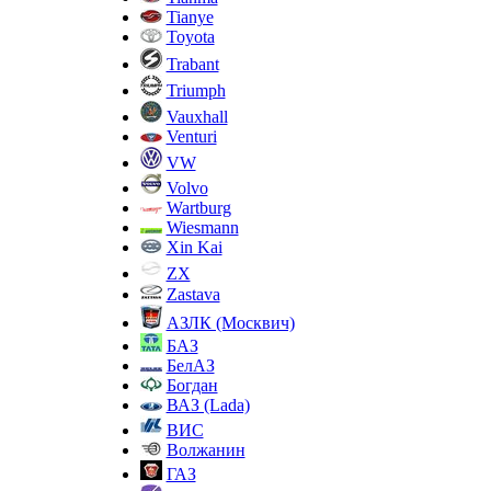
Tianye
Toyota
Trabant
Triumph
Vauxhall
Venturi
VW
Volvo
Wartburg
Wiesmann
Xin Kai
ZX
Zastava
АЗЛК (Москвич)
БАЗ
БелАЗ
Богдан
ВАЗ (Lada)
ВИС
Волжанин
ГАЗ