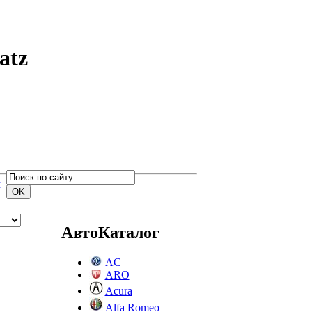
atz
м
АвтоКаталог
AC
ARO
Acura
Alfa Romeo