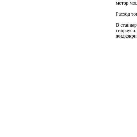
мотор мощ
Расход то
В стандар
гидроусил
жидкокри