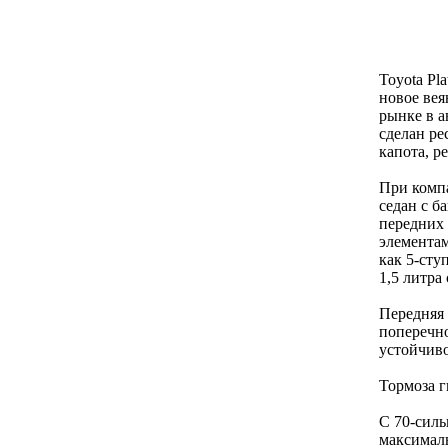
Toyota Pl
новое вея
рынке в а
сделан ре
капота, р
При компа
седан с б
передних 
элементам
как 5-сту
1,5 литра
Передняя
поперечно
устойчиво
Тормоза г
С 70-сильн
максимал