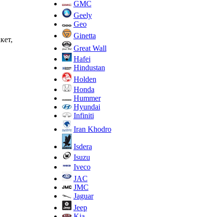
GMC
Geely
Geo
Ginetta
кет,
Great Wall
Hafei
Hindustan
Holden
Honda
Hummer
Hyundai
Infiniti
Iran Khodro
Isdera
Isuzu
Iveco
JAC
JMC
Jaguar
Jeep
Kia