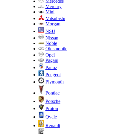
Mercedes
Mercury
Mini
Mitsubishi
Morgan
NSU
Nissan
Noble
Oldsmobile
Opel
Pagani
Panoz
Peugeot
Plymouth
Pontiac
Porsche
Proton
Qvale
Renault