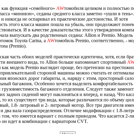
, как функция «семейного»
AW
томобиля целиком и полностью п
асса «минивэн», седаны среднего класса заметно «ушли в тень»
 и никогда не оспаривал их практические достоинства. И хотя
сть этого класса машин пошла на убыль, они продолжают поне
твоваться. И в качестве доказательства этого утверждения комп
чала выпускать два родственных седана: Allion и Premio. Модель 
томок Toyota Carina, а
AW
томобиль Premio, соответственно, - м
ona (Premio).
кая часть обоих моделей практически идентична, хотя, если бра
ти внешнего вида, то Allion больше напоминает спортивный
A
я как модель Premio выглядит проще, без претензии на престижно
 привлекательной стороной машины можно считать ее оптималь
ния японских дорог габариты, и, наряду с этим, просторный сало
ьный багажник. Особенно хочется выделить комфортабельность
 грузовместимость багажного отделения. Следует также заменить
их задних сидений могут наклоняться и вперед, и назад. Что кас
, то их существует три вида, которые различаются по объему ци
овый, 1.8- литровый и 2- литровый мотор. Все три двигателя име
и два вала газораспределения. Отличие модификации с 1.8-лит
 том, что имеется вариант с полным приводом. Что касается 2-л
о он идет в комбинации с вариатором CVT.