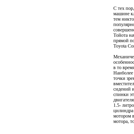
С тех пор
машине кл
тем никто
популярно
совершенс
Тойота на
прямой по
Toyota Cor
Механичес
особеннос
в то врем
Наиболее
точки зре
вместител
сидений и
спинки эт
двигателя
1.5- литр
цилиндра 
мотором в
мотора, т