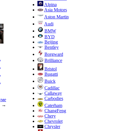
Alpina
Asia Motors
Aston Martin
Audi
BMW
BYD
Beijing
Bentley
Borgward
.
Brilliance
.
Bristol
.
Bugatti
Buick
.
Cadillac
Callaway
Carbodies
уме
→
Caterham
ChangFeng
Chery
Chevrolet
Chrysler