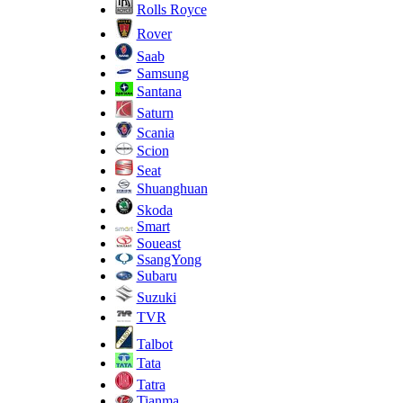
Rolls Royce
Rover
Saab
Samsung
Santana
Saturn
Scania
Scion
Seat
Shuanghuan
Skoda
Smart
Soueast
SsangYong
Subaru
Suzuki
TVR
Talbot
Tata
Tatra
Tianma