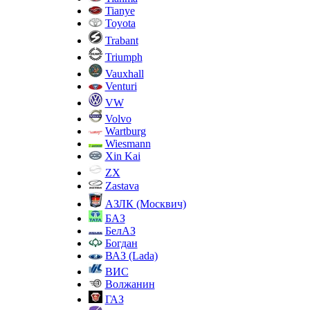
Tianye
Toyota
Trabant
Triumph
Vauxhall
Venturi
VW
Volvo
Wartburg
Wiesmann
Xin Kai
ZX
Zastava
АЗЛК (Москвич)
БАЗ
БелАЗ
Богдан
ВАЗ (Lada)
ВИС
Волжанин
ГАЗ