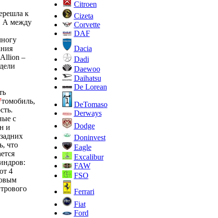
Citroen
ерешла к
Cizeta
. А между
Corvette
DAF
многу
Dacia
ания
Allion –
Dadi
одели
Daewoo
Daihatsu
De Lorean
ть
W
томобиль,
DeTomaso
сть.
Derways
ные с
Dodge
н и
 задних
Doninvest
, что
Eagle
ается
Excalibur
линдров:
FAW
ют 4
FSO
ровым
итрового
Ferrari
Fiat
Ford