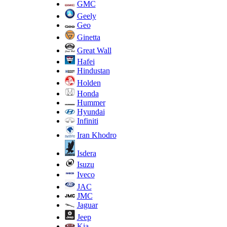
GMC
Geely
Geo
Ginetta
Great Wall
Hafei
Hindustan
Holden
Honda
Hummer
Hyundai
Infiniti
Iran Khodro
Isdera
Isuzu
Iveco
JAC
JMC
Jaguar
Jeep
Kia