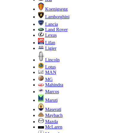
Koenigsegg
Lamborghini
Lancia
Land Rover
Lexus
Lifan
Ligier
Lincoln
Lotus
MAN
MG
Mahindra
Marcos
Maruti
Maserati
Maybach
Mazda
McLaren