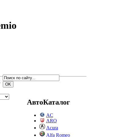
emio
м
АвтоКаталог
AC
ARO
Acura
Alfa Romeo