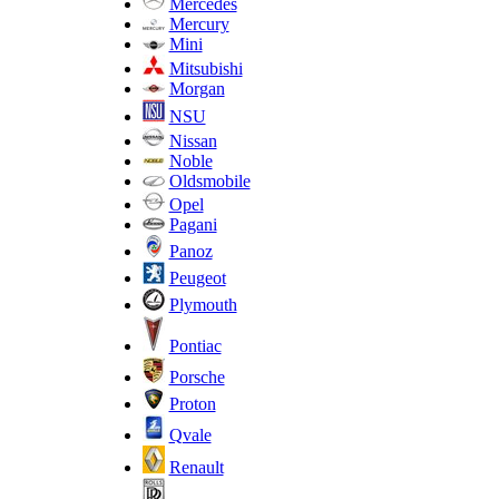
Mercedes
Mercury
Mini
Mitsubishi
Morgan
NSU
Nissan
Noble
Oldsmobile
Opel
Pagani
Panoz
Peugeot
Plymouth
Pontiac
Porsche
Proton
Qvale
Renault