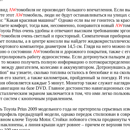
 вид
AW
томобиля не производит большого впечатления. Если в
те этот
AW
томобиль, люди не будут останавливаться на улицах 
и: "Какая красивая машина!" Однако если вы не гонитесь за крас
аете комфорт, тогда вам, несомненно, понравится новый
AW
том
oyota Prius очень удобны и отвечают высоким требованиям эрго
W
томобиля очень светлый и просторный. Симпатичная приборна
ет похвалы, а в центре консоли вы найдете жидкокристалличес
ортового компьютера диаметром 14,5 см. Глядя на него можно п
ию о состоянии
AW
томобиля и дорожного покрытия, также с е
тролировать работу аудиосистемы. Если дотронуться пальцем д
- то можно получить полную информацию о потокораспределени
между двигателем, колесами и аккумулятором. Дотронувшись д
ion" вы узнаете, сколько топлива осталось в бензобаке и на скол
в его хватит, а также километраж, пройденный за поездку. И эта
я обновляется каждые 5 минут. Монитор также служит наглядн
авигации на базе DVD. Главное достоинство навигационных си
таллическим экраном заключается в том, что ими легко пользова
т систем с кнопочным управлением.
 Toyota Prius 2009 модельного года не претерпела серьезных из
профиль предыдущей модели, однако передок стилизован в сов
вном ключе Toyota Motor. Стойки лобового стекла продвинуты ч
 наклонены, а линия крыши идет ровнее – причем ее верхняя точ
а 100 мм назад.