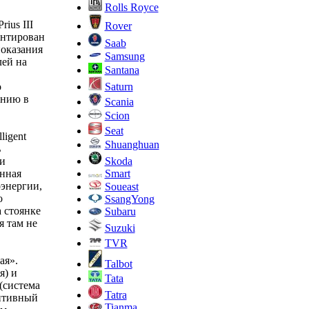
Rolls Royce
ius III
Rover
ентирован
Saab
показания
Samsung
лей на
Santana
Saturn
о
анию в
Scania
Scion
Seat
ligent
Shuanghuan
ь
Skoda
и
Smart
енная
энергии,
Soueast
о
SsangYong
а стоянке
Subaru
я там не
Suzuki
TVR
ая».
Talbot
я) и
Tata
(система
Tatra
аптивный
Tianma