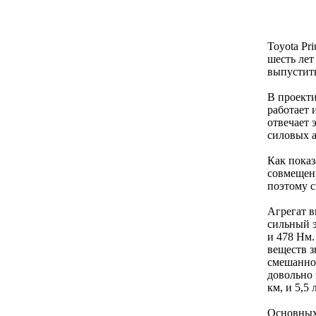
Toyota Pr
шесть лет
выпустить
В проекти
работает 
отвечает 
силовых а
Как показ
совмещени
поэтому с
Aгpeгат в
сильный э
и 478 Нм.
веществ з
смешанном
довольно 
км, и 5,5
Основных 