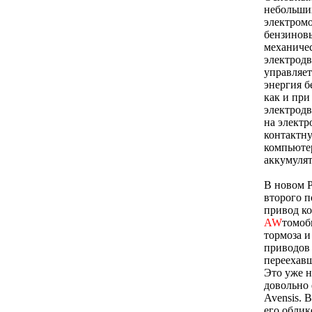
небольших
электромо
бензиновы
механичес
электродв
управляет
энергия б
как и при
электродв
на электр
контактну
компьютер
аккумулят
В новом P
второго п
привод ко
AW
томоб
тормоза и
приводов 
переехавш
Это уже н
довольно 
Avensis. 
его облик