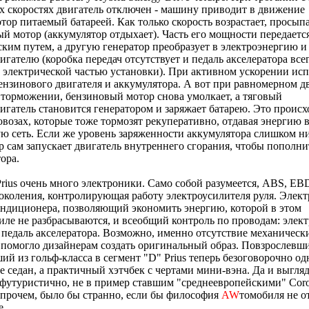
 скоростях двигатель отключен - машину приводит в движение
тор питаемый батареей. Как только скорость возрастает, просып
й мотор (аккумулятор отдыхает). Часть его мощности передаетс
ким путем, а другую генератор преобразует в электроэнергию и
игателю (коробка передач отсутствует и педаль акселератора все
 электрической частью установки). При активном ускорении исп
ензинового двигателя и аккумулятора. А вот при равномерном 
 торможении, бензиновый мотор снова умолкает, а тяговый
игатель становится генератором и заряжает батарею. Это происх
овозах, которые тоже тормозят рекуперативно, отдавая энергию 
ю сеть. Если же уровень заряженности аккумулятора слишком ни
 сам запускает двигатель внутреннего сгорания, чтобы пополни
ора.
rius очень много электроники. Само собой разумеется, ABS, E
околения, контролирующая работу электроусилителя руля. Элек
ндиционера, позволяющий экономить энергию, которой в этом
иле не разбрасываются, и всеобщий контроль по проводам: элек
 педаль акселератора. Возможно, именно отсутствие механическ
помогло дизайнерам создать оригинальный образ. Повзрослевш
ий из гольф-класса в сегмент "D" Prius теперь безоговорочно о
е седан, а практичный хэтчбек с чертами мини-вэна. Да и выгля
футуристично, не в пример ставшим "среднеевропейскими" Coro
Впрочем, было бы странно, если бы философия
AW
томобиля не о
е.