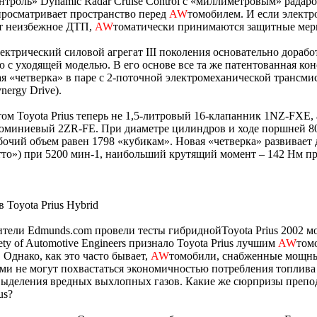
нтроль» Dynamic Radar Cruise Control с «миллиметровым» радаро
росматривает пространство перед
AW
томобилем. И если электр
т неизбежное ДТП,
AW
томатически принимаются защитные мер
ектрический силовой агрегат III поколения основательно доработ
 с уходящей моделью. В его основе все та же патентованная кон
я «четверка» в паре с 2-поточной электромеханической трансм
nergy Drive).
ом Toyota Prius теперь не 1,5-литровый 16-клапанник 1NZ-FXE,
миниевый 2ZR-FE. При диаметре цилиндров и ходе поршней 80,
бочий объем равен 1798 «кубикам». Новая «четверка» развивает д
то») при 5200 мин-1, наибольший крутящий момент – 142 Нм пр
 Toyota Prius Hybrid
тели Edmunds.com провели тесты гибриднойToyota Prius 2002 м
iety of Automotive Engineers признало Toyota Prius лучшим
AW
том
. Однако, как это часто бывает,
AW
томобили, снабженные мощн
ми не могут похвастаться экономичностью потребления топлива
выделения вредных выхлопных газов. Какие же сюрпризы препо
us?