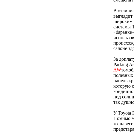
В отличие
выглядит
широким д
системы T
«баранке»
использов
происхожд
салоне зд
За доплат
Parking A
AW
томоб
полезных 
панель кр
которую о
кондицион
под солнц
так душно
У Toyota 
Помимо мн
«занавесо
предотвра