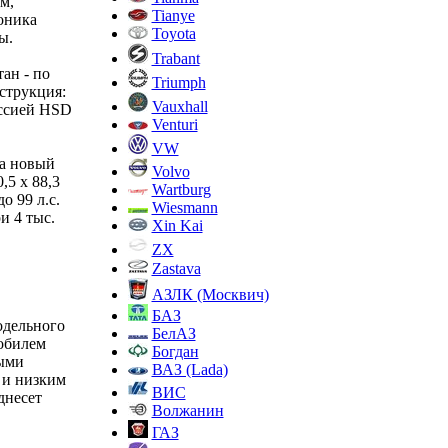
м,
Tianye
оника
Toyota
ы.
Trabant
ан - по
Triumph
струкция:
Vauxhall
иссией HSD
Venturi
VW
 а новый
Volvo
5 х 88,3
Wartburg
о 99 л.с.
Wiesmann
и 4 тыс.
Xin Kai
ZX
Zastava
АЗЛК (Москвич)
БАЗ
одельного
БелАЗ
обилем
Богдан
ыми
ВАЗ (Lada)
 и низким
ВИС
днесет
Волжанин
ГАЗ