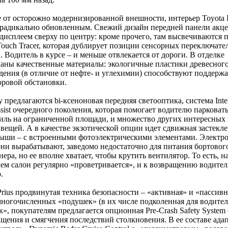
 от осторожно модернизированной внешности, интерьер Toyota Pr
 радикально обновленным. Свежий дизайн передней панели акц
исплеем сверху по центру: кроме прочего, там высвечиваются 
ouch Tracer, которая дублирует позиции сенсорных переключате
. Водитель в курсе – и меньше отвлекается от дороги. В отделке
аны качественные материалы: экологичные пластики древесног
ения (в отличие от нефте- и углехимии) способствуют поддерж
оровой обстановки.
у предлагаются bi-ксеноновая передняя светооптика, система Intel
ssist очередного поколения, которая помогает водителю парковат
иль на ограниченной площади, и множество других интересных 
вещей. А в качестве экзотической опции идет сдвижная застекл
ыши – с встроенными фотоэлектрическими элементами. Электро
ни вырабатывают, заведомо недостаточно для питания бортовог
ера, но ее вполне хватает, чтобы крутить вентилятор. То есть, н
ем салон регулярно «проветривается», и к возвращению водител
.
Prius продвинутая техника безопасности – «активная» и «пассивн
огочисленных «подушек» (в их числе подколенная для водител
к», покупателям предлагается опционная Pre-Crash Safety System 
щения и смягчения последствий столкновения. В ее составе ад