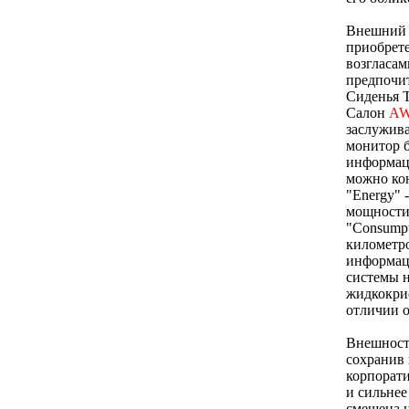
Внешний
приобрете
возгласам
предпочит
Сиденья T
Салон
A
заслужива
монитор б
информац
можно кон
"Energy" 
мощности 
"Consumpt
километро
информаци
системы н
жидкокрис
отличии о
Внешность
сохранив 
корпорати
и сильнее
смещена н