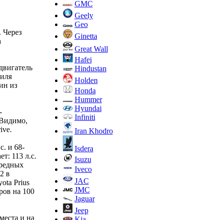
GMC
Geely
Geo
 Через
Ginetta
а
Great Wall
Hafei
двигатель
Hindustan
иля
Holden
ин из
Honda
Hummer
Hyundai
-
Infiniti
 Видимо,
ive.
Iran Khodro
. и 68-
Isdera
: 113 л.с.
Isuzu
вредных
Iveco
2 в
JAC
ota Prius
JMC
ров на 100
Jaguar
Jeep
места и на
Kia