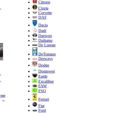
Citroen
.
Cizeta
Corvette
DAF
Dacia
Dadi
Daewoo
Daihatsu
De Lorean
DeTomaso
Derways
Dodge
Doninvest
.
Eagle
.
Excalibur
FAW
FSO
уме
Ferrari
→
Fiat
Ford