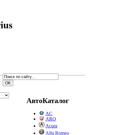
ius
м
АвтоКаталог
AC
ARO
Acura
Alfa Romeo