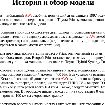
История и обзор модели
ius - гибридный
AW
томобиль, появившийся на рынке в 1997 году.
 после появления первого варианта Toyota Prius компания решил
 новую версию этой модели.
ровании гибридов существует два подхода - последовательный (
исключительно на зарядку аккумулятора, а за движение
AW
томоб
электромотор) и параллельный (в движение машину приводит од
грегатов в зависимости от ситуации).
ала практика эксплуатации первого Prius, оптимальный вариант 
е обоих подходов. Второй Prius остался верен этому принципу.
иловая установка машины и называется Toyota Hybrid Synergy Dr
ключает в себя 1,5-литровый бензиновый мотор мощностью 78 л.с
лектромотор выдающий момент - 400 Нм. Вся установка развивает
 Кстати, бензиновый двигатель этого
AW
томобиля по выбросу 
начительно опередил последний стандарт EURO IV – выброс CO
 цикле у него равен всего 104 г/км. Также, следует отметить Toy
экономичен. В городском цикле расход топлива составляет 8 лит
 литров на 100 км на скоростных трассах.
режимов работы у Hybrid Sinergy Drive четыре. При трогании с 