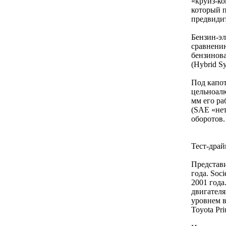
«круиз-ко
который п
предвиди
Бензин-эл
сравнению
бензинова
(Hybrid Sy
Под капот
цельноалю
мм его ра
(SAE «нет
оборотов.
Тест-драйв
Представи
года. Soc
2001 года
двигателя
уровнем 
Toyota Pri