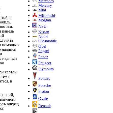
Mercedes
Mercury
ы
Mini
с
Mitsubishi
отой, а
Morgan
обиль.
NSU
номики.
я панель
Nissan
кий
Noble
олучить
Oldsmobile
го помощью
Opel
о надписи
Pagani
и
Panoz
о надписи
Peugeot
ько
Plymouth
ой картой
стем с
Pontiac
ться, в
Porsche
Proton
менений,
Qvale
ременном
уть вперед
Renault
ка