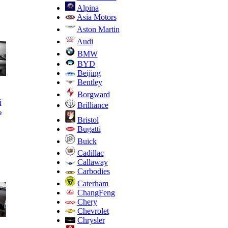
Alpina
Asia Motors
Aston Martin
Audi
BMW
BYD
Beijing
Bentley
Borgward
й
Brilliance
ь
Bristol
Bugatti
Buick
Cadillac
Callaway
Carbodies
Caterham
ChangFeng
Chery
Chevrolet
Chrysler