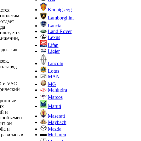
Koenigsegg
ается
я колесам
Lamborghini
 отдает
Lancia
гда
Land Rover
ользуется
Lexus
движении,
Lifan
одит как
Ligier
в
зок,
Lincoln
ть заряд
Lotus
MAN
BD и VSC
MG
трический
Mahindra
Marcos
тронные
Maruti
их
ий и
Maserati
днообъемен.
Maybach
дит он
Mazda
lla и
McLaren
тразилась в