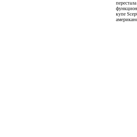
перестала
функциона
купе Scep
американ