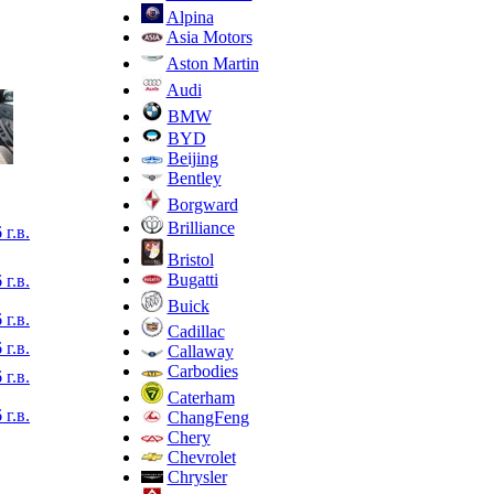
Alpina
Asia Motors
Aston Martin
Audi
BMW
BYD
Beijing
Bentley
Borgward
Brilliance
 г.в.
Bristol
Bugatti
 г.в.
Buick
 г.в.
Cadillac
 г.в.
Callaway
Carbodies
 г.в.
Caterham
 г.в.
ChangFeng
Chery
Chevrolet
Chrysler