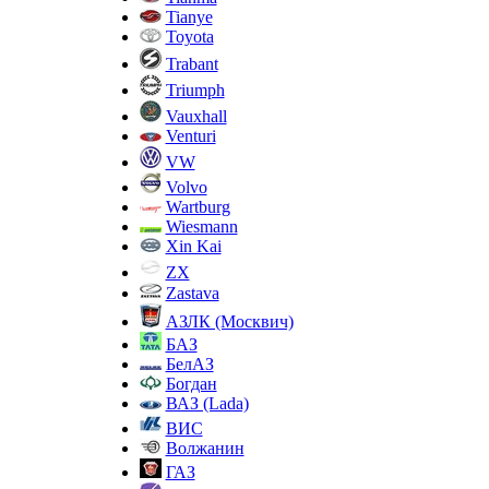
Tianye
Toyota
Trabant
Triumph
Vauxhall
Venturi
VW
Volvo
Wartburg
Wiesmann
Xin Kai
ZX
Zastava
АЗЛК (Москвич)
БАЗ
БелАЗ
Богдан
ВАЗ (Lada)
ВИС
Волжанин
ГАЗ