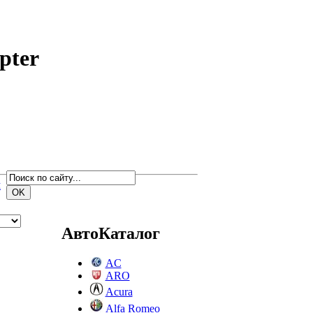
pter
м
АвтоКаталог
AC
ARO
Acura
Alfa Romeo