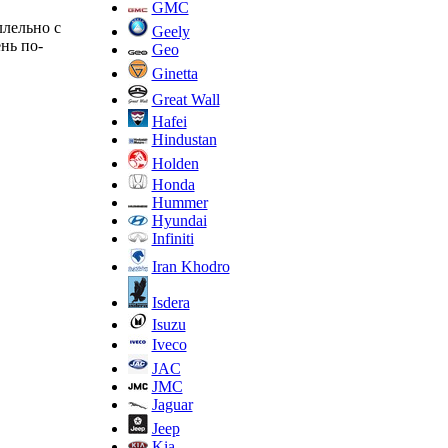
GMC
ллельно с
Geely
нь по-
Geo
Ginetta
Great Wall
Hafei
Hindustan
Holden
Honda
Hummer
Hyundai
Infiniti
Iran Khodro
Isdera
Isuzu
Iveco
JAC
JMC
Jaguar
Jeep
Kia