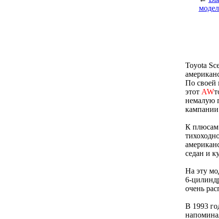
модел
Toyota Sc
американс
По своей 
этот
AW
т
немалую п
кампании 
К плюсам 
тихоходно
американс
седан и к
На эту мо
6-цилиндр
очень ра
В 1993 го
напоминал