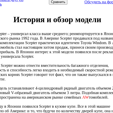
Обсудить на фо
ь
История и обзор модели
epter – универсал класса выше среднего; реимпортируется в Япо
кого рынка 1992 года. В Америке Scepter продавался под назван
комплектации Scepter практически идентичен Toyota Windom. В
омобиль стал настоящим хитом продаж, принеся своим произво
рибыль. В Японии интерес к этой модели появился после рекл
универсала Scepter.
Scepter можно отнести вместительность багажного отделения,
сть и способность легко входить в необходимый скоростной реж
ких корнях Scepter говорит тот факт, что он также выпускался в
упе.
дель устанавливают 4-цилиндровый рядный двигатель объемом 2
овый V-образный двигатель объемом 3 литра. Подобная компле
спространена на американском рынке семейных
AW
томобилей.
ду в Японии появился Scepter в кузове купе. Все в этой машине
о об Америке: и то, что будучи по количеству дверей купе, она 