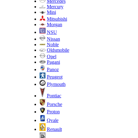
Mercedes
Mercury
Mini
Mitsubishi
Morgan
NSU
Nissan
Noble
Oldsmobile
Opel
Pagani
Panoz
Peugeot
Plymouth
Pontiac
Porsche
Proton
Qvale
Renault