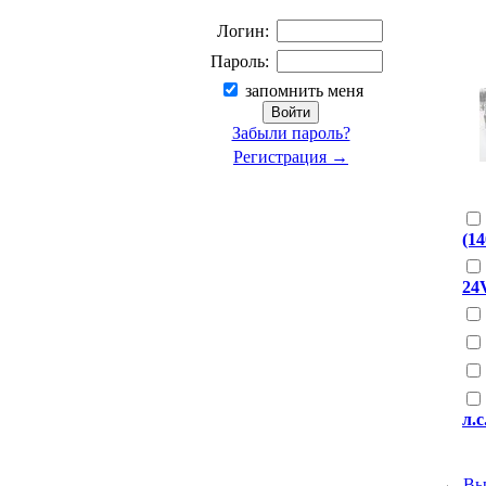
Логин:
Пароль:
запомнить меня
Забыли пароль?
Регистрация →
(14
24V
л.с
←
Вы