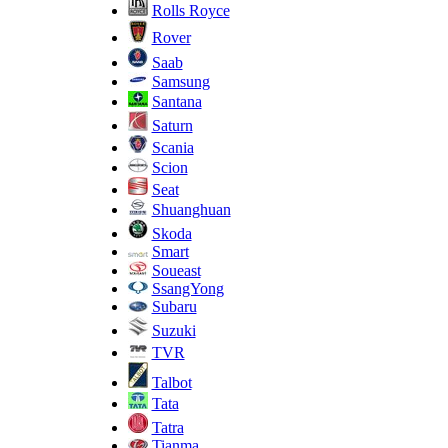
Rolls Royce
Rover
Saab
Samsung
Santana
Saturn
Scania
Scion
Seat
Shuanghuan
Skoda
Smart
Soueast
SsangYong
Subaru
Suzuki
TVR
Talbot
Tata
Tatra
Tianma