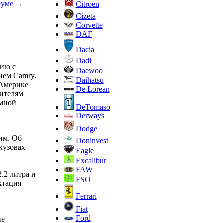
руме
→
Citroen
Cizeta
Corvette
DAF
Dacia
Dadi
нию с
Daewoo
ием Camry.
Daihatsu
 Америке
De Lorean
дителям
амной
DeTomaso
Derways
Dodge
им. Об
Doninvest
 кузовах
Eagle
Excalibur
FAW
.2 литра и
FSO
ктация
Ferrari
Fiat
Ford
не