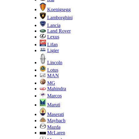
Koenigsegg
Lamborghini
Lancia
Land Rover
Lexus
Lifan
Ligier
Lincoln
Lotus
MAN
MG
Mahindra
Marcos
Maruti
Maserati
Maybach
Mazda
McLaren