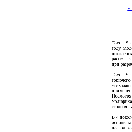
м
Toyota St
году. Мод
поколения
располага
при разра
Toyota St
горючего.
этих маши
применен 
Несмотря 
модифика
стало во
В 4 поко
оснащена 
несколько