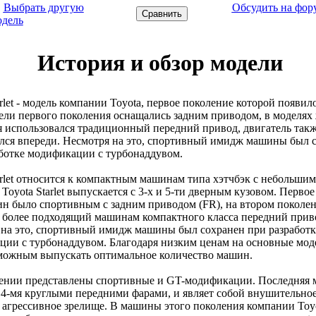
←
Выбрать другую
Обсудить на фор
одель
История и обзор модели
arlet - модель компании Toyota, первое поколение которой появил
ели первого поколения оснащались задним приводом, в моделях 
 использовался традиционный передний привод, двигатель так
лся впереди. Несмотря на это, спортивный имидж машины был 
ботке модификации с турбонаддувом.
arlet относится к компактным машинам типа хэтчбэк с небольшим
 Toyota Starlet выпускается с 3-х и 5-ти дверным кузовом. Перво
н было спортивным с задним приводом (FR), на втором поколе
более подходящий машинам компактного класса передний приво
на это, спортивный имидж машины был сохранен при разработк
ции с турбонаддувом. Благодаря низким ценам на основные мо
зможным выпускать оптимальное количество машин.
лении представлены спортивные и GT-модификации. Последняя 
4-мя круглыми передними фарами, и являет собой внушительное
 агрессивное зрелище. В машины этого поколения компании Toy