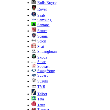
Rolls Royce
Rover
Saab
Samsung
Santana
Saturn
Scania
Scion
Seat
Shuanghuan
Skoda
Smart
Soueast
SsangYong
Subaru
Suzuki
TVR
Talbot
Tata
Tatra
Tianma