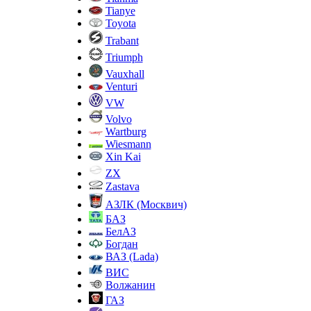
Tianye
Toyota
Trabant
Triumph
Vauxhall
Venturi
VW
Volvo
Wartburg
Wiesmann
Xin Kai
ZX
Zastava
АЗЛК (Москвич)
БАЗ
БелАЗ
Богдан
ВАЗ (Lada)
ВИС
Волжанин
ГАЗ