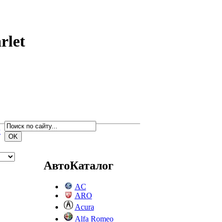
rlet
м
АвтоКаталог
AC
ARO
Acura
Alfa Romeo