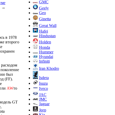
GMC
уме
→
Geely
Geo
Ginetta
Great Wall
Hafei
Hindustan
ось в 1978
Holden
же второго
же
Honda
сохранен
Hummer
Hyundai
Infiniti
 расходом
Iran Khodro
е поколение
нии был
Isdera
д (FF).
Isuzu
е
дели
AW
то
Iveco
JAC
JMC
модель GT
Jaguar
,
Jeep
ota
Kia