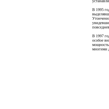
устанавли
В 1995 го
выделявши
Утонченны
увидевши
повседне
В 1997 го
особое вн
мощностью
многими 