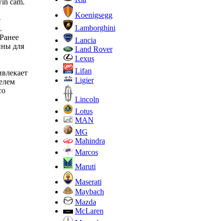
in cam.
Koenigsegg
е
Lamborghini
.
 Ранее
Lancia
ины для
Land Rover
Lexus
Lifan
ивлекает
Ligier
елем
со
Lincoln
Lotus
MAN
MG
Mahindra
Marcos
Maruti
Maserati
Maybach
Mazda
McLaren