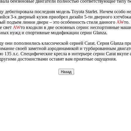
вала бензиновые двигатели полностью соответствующие типу tw
ду дебютировала последняя модель Toyota Starlet. Ничем особо н
йся 3-х дверный кузов приобрел дизайн 5-ти дверного хэтчбэка
й подъем линии двери – это особенность стиля данного
AW
то.
е свет
AW
то входили в две основных серии: неспортивные маш
вных нужд и спортивные модификации серии Glanza.
ду они пополнились классической серией Cаrat. Серия Glanza пр
имание своей заметной аэродинамикой и турбированным двигат
 135 л.с. Специфические кресла в интерьере серии Cаrat вкупе 
другими достоинствами оставят вам приятные ощущения.