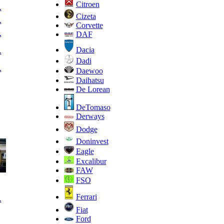
Citroen
.
Cizeta
.
Corvette
.
DAF
Dacia
.
Dadi
.
Daewoo
Daihatsu
De Lorean
DeTomaso
Derways
Dodge
Doninvest
Eagle
Excalibur
FAW
FSO
Ferrari
.
Fiat
Ford