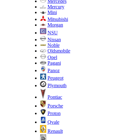
Mercedes
Mercury
Mini
Mitsubishi
Morgan
NSU
Nissan
Noble
Oldsmobile
Opel
Pagani
Panoz
Peugeot
Plymouth
Pontiac
Porsche
Proton
Qvale
Renault