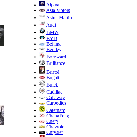
Alpina
Asia Motors
Aston Martin
Audi
BMW
BYD
Beijing
Bentley
Borgward
.
Brilliance
Bristol
Bugatti
Buick
Cadillac
Callaway
Carbodies
Caterham
ChangFeng
Chery
Chevrolet
Chrysler