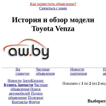
Как разместить объявление?
Связаться с нами
История и обзор модели
Toyota Venza
На
Частные
Новости
П
главную
объявления
партнеров
а
Новости
АвтоКаталог
Показано с
1
по
2
(из
2
мод
Купить Запчасти
Частные
объявления
Поиск
автомобилей
Подать
объявление
Полезное
Выберит
Контакты
Форум