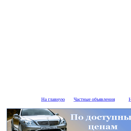
На главную
Частные объявления
Н