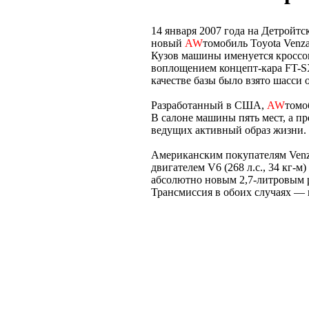
14 января 2007 года на Детройт
новый
AW
томобиль Toyota Venz
Кузов машины именуется кроссо
воплощением концепт-кара FT-SX
качестве базы было взято шасси о
Разработанный в США,
AW
томо
В салоне машины пять мест, а п
ведущих активный образ жизни.
Американским покупателям Venza
двигателем V6 (268 л.с., 34 кг-
абсолютно новым 2,7-литровым 
Трансмиссия в обоих случаях — 