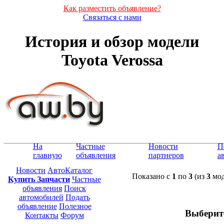
Как разместить объявление?
Связаться с нами
История и обзор модели
Toyota Verossa
На
Частные
Новости
П
главную
объявления
партнеров
а
Новости
АвтоКаталог
Показано с
1
по
3
(из
3
мод
Купить Запчасти
Частные
объявления
Поиск
автомобилей
Подать
объявление
Полезное
Выберит
Контакты
Форум