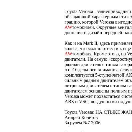
Toyota Verossa - заднеприводный 
обладающий характерным стилем
грацию, которой Verossa выгодн
AW
томобилей. Округлые вентил
дополняют дизайн передней пане
Как и на Mark II, здесь применя
колеса, что можно отнести к еще
AW
томобиля. Кроме этого, на V
двигатели. На самую «скоростн
рядный двигатель с типом газо
л.с. Отдельного внимания заслуж
комплектуется 5-ступенчатой АК
сильным рядным двигателем объ
литровым двигателем с типом г
двигателем оснащены полным пр
Verossa может похвастаться сис
ABS и VSC, воздушными подушк
Toyota Verossa: НА СТЫКЕ Ж
Андрей Кочетов
За рулем №7 2006