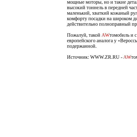
мощные моторы, но и такие детал
высокий тоннель в передней час
маленький, хваткий кожаный руль
комфорту посадки на широком див
действительно полноправный пре
Пожалуй, такой
AW
томобиль и с
европейского аналога у «Веросс
подержанной.
Источник: WWW.ZR.RU -
AW
то