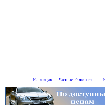
На главную
Частные объявления
Н