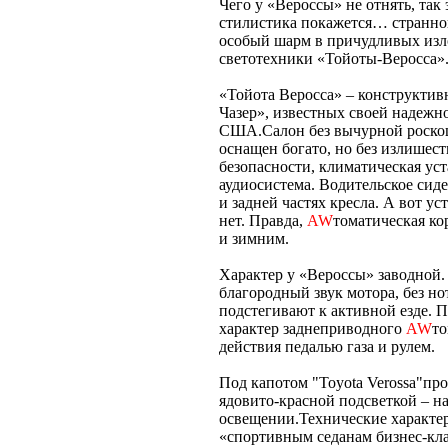
Чего у «Вероссы» не отнять, та
стилистика покажется… страннов
особый шарм в причудливых изло
светотехники «Тойоты-Веросса»
«Тойота Веросса» – конструктив
Чазер», известных своей надежн
США.Салон без вычурной роскош
оснащен богато, но без излишест
безопасности, климатическая уст
аудиосистема. Водительское сиде
и задней частях кресла. А вот у
нет. Правда,
AW
томатическая ко
и зимним.
Характер у «Вероссы» заводной.
благородный звук мотора, без но
подстегивают к активной езде.
характер заднеприводного
AW
то
действия педалью газа и рулем.
Под капотом "Toyota Verossa"пр
ядовито-красной подсветкой – н
освещении.Технические характе
«спортивным седанам бизнес-кла