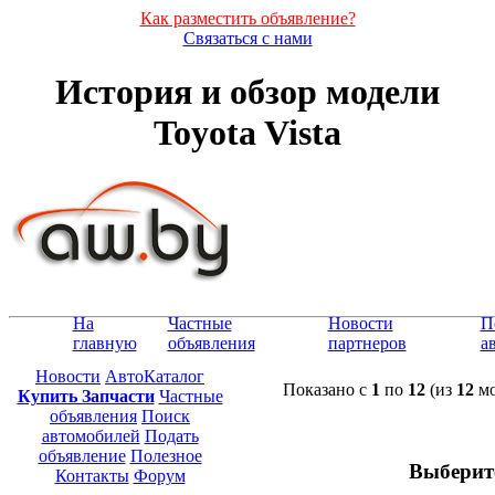
Как разместить объявление?
Связаться с нами
История и обзор модели
Toyota Vista
На
Частные
Новости
П
главную
объявления
партнеров
а
Новости
АвтоКаталог
Показано с
1
по
12
(из
12
мо
Купить Запчасти
Частные
объявления
Поиск
автомобилей
Подать
объявление
Полезное
Выберит
Контакты
Форум