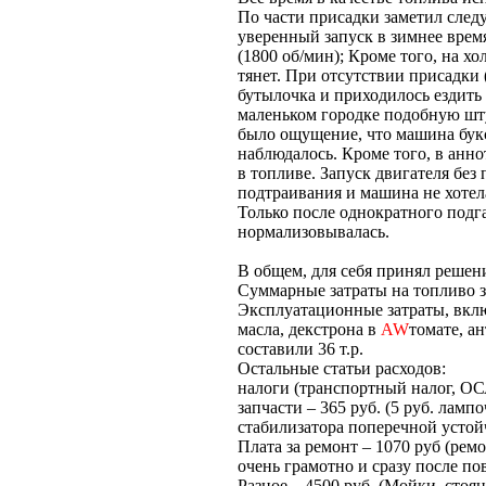
По части присадки заметил след
уверенный запуск в зимнее врем
(1800 об/мин); Кроме того, на х
тянет. При отсутствии присадки 
бутылочка и приходилось ездить 
маленьком городке подобную шт
было ощущение, что машина букс
наблюдалось. Кроме того, в анно
в топливе. Запуск двигателя без
подтраивания и машина не хотел
Только после однократного подг
нормализовывалась.
В общем, для себя принял решени
Суммарные затраты на топливо за
Эксплуатационные затраты, вкл
масла, декстрона в
AW
томате, а
составили 36 т.р.
Остальные статьи расходов:
налоги (транспортный налог, ОСА
запчасти – 365 руб. (5 руб. ламп
стабилизатора поперечной устойч
Плата за ремонт – 1070 руб (рем
очень грамотно и сразу после по
Разное – 4500 руб. (Мойки, стоян