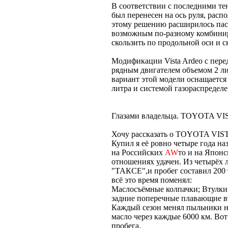
В соответствии с последними те
был перенесен на ось руля, рас
этому решению расширилось пас
возможным по-разному комбинир
скользить по продольной оси и с
Модификации Vista Ardeo с пер
рядным двигателем объемом 2 л
вариант этой модели оснащаетс
литра и системой газораспреде
Глазами владельца. TOYOTA VI
Хочу рассказать о TOYOTA VIST
Купил я её ровно четыре года наз
на Российских
AW
то и на Япон
отношениях удачен. Из четырёх 
"ТАКСЕ",и пробег составил 200 
всё это время поменял:
Маслосъёмные колпачки; Втулки 
задние поперечные плавающие вт
Каждый сезон менял пыльники на
масло через каждые 6000 км. Вот
пробега.