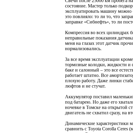
Свечи после 25000 км пробега н
состояние. Мастер только подкорр
эксплуатировать машину можно ещ
это повлияло: то ли то, что запр
заправке «Сибнефть», то ли пост
Компрессия во всех цилиндрах б
неправильные показания датчика 
меня на глазах этот датчик проч
нормализовались.
За все время эксплуатации кроме
тормозные колодки, жидкости и 
баке и салонный – это все естес
работает штатно. Все амортизато
плохую работу. Даже линки стаб
люфтов и не стучат.
Аккумулятор поставил маленький 
под батарею. Но даже его хватал
ночевке в Томске на открытой ст
двигатель не схватил сразу, на 
Динамические характеристики м
сравнить с Toyota Corolla Ceres 