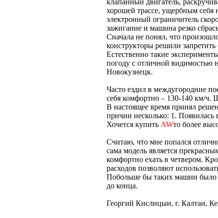
клапанный двигатель, раскручив
хорошей трассе, ущербным себя 
электронный ограничитель скоро
зажигание и машина резко сбрасы
Сначала не понял, что произошло
конструкторы решили запретить е
Естественно такие эксперименты
погоду с отличной видимостью 
Новокузнецк.
Часто ездил в междугородние пое
себя комфортно – 130-140 км/ч.
В настоящее время принял реше
причин несколько: 1. Появилас
Хочется купить
AW
то более выс
Считаю, что мне попался отличн
сама модель является прекрасн
комфортно ехать в четвером. Кр
расходов позволяют использова
Побольше бы таких машин было
до конца.
Георгий Кислицын, г. Калтан, К