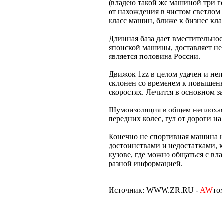
(владею такой же машиной три г
от нахождения в чистом светлом 
класс машин, ближе к бизнес кла
Длинная база дает вместительнос
японской машины, доставляет не
является половина России.
Движок 1zz в целом удачен и не
склонен со временем к повышенн
скоростях. Лечится в основном 
Шумоизоляция в общем неплохая,
передних колес, гул от дороги на
Конечно не спортивная машина 
достоинствами и недостатками, к
кузове, где можно общаться с в
разной информацией.
Источник: WWW.ZR.RU -
AW
то