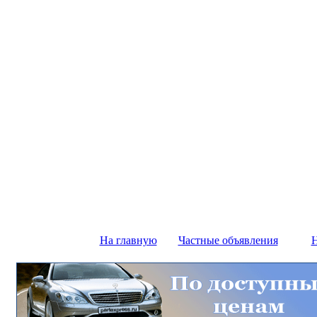
На главную
Частные объявления
Н