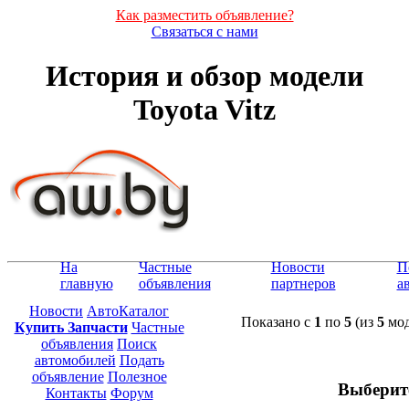
Как разместить объявление?
Связаться с нами
История и обзор модели
Toyota Vitz
На
Частные
Новости
П
главную
объявления
партнеров
а
Новости
АвтоКаталог
Показано с
1
по
5
(из
5
мод
Купить Запчасти
Частные
объявления
Поиск
автомобилей
Подать
объявление
Полезное
Выберит
Контакты
Форум