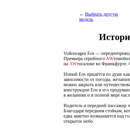
←
Выбрать другую
модель
Истори
Volkswagen Eos — переднеприво
Премьера серийного
AW
томобил
на
AW
тосалоне во Франкфурте. 
Новый Eos придётся по душе как 
зависимости от погоды, желания
можно закрыть или путешествов
конструкции Eos и его продума
в желаниях и в полной мере насл
Водитель и передний пассажир чу
Благодаря передним стойкам, кот
едва заметно возвышается над го
открытое небо.