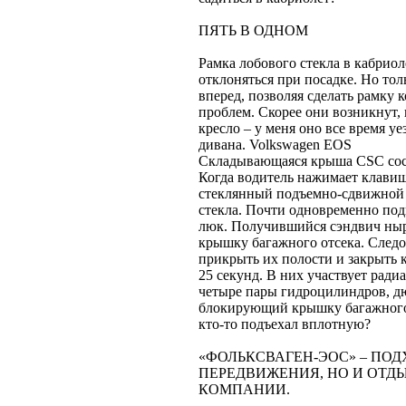
ПЯТЬ В ОДНОМ
Рамка лобового стекла в кабриол
отклоняться при посадке. Но тол
вперед, позволяя сделать рамку 
проблем. Скорее они возникнут, 
кресло – у меня оно все время у
дивана. Volkswagen EOS
Складывающаяся крыша CSC состо
Когда водитель нажимает клави
стеклянный подъемно-сдвижной 
стекла. Почти одновременно под
люк. Получившийся сэндвич ныр
крышку багажного отсека. Следо
прикрыть их полости и закрыть к
25 секунд. В них участвует ради
четыре пары гидроцилиндров, д
блокирующий крышку багажного 
кто-то подъехал вплотную?
«ФОЛЬКСВАГЕН-ЭОС» – ПОД
ПЕРЕДВИЖЕНИЯ, НО И ОТДЫ
КОМПАНИИ.