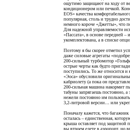
ощутимо защищают на ходу от ве
кондиционером или печкой. Конс
EOS» качества комфортабельног
популярная, столь и трудно дос
немного короче «Джетты», что п
Для надежной управляемости ис
«Пассата», в основе передней –
укомплектована, а в списке опц
Поэтому я бы скорее отметил ус
даже силовые агрегаты «подобре
200-сильный турбомотор «Гольфа
острые черты как будто приглад
поступились. То же относится и 
«Эоса» обусловили оригинальные
кабриолету (а пока он представл
200-сильная машина накормит п
табуны запрягаешь постоянно, а 
нежели постоянно им пользовать
3,2-литровой версии… или укреп
Поначалу кажется, что багажник
осталась – единственная, котор
крыша оставляет под защитной по
вы втроем едете в аэропорт, но 