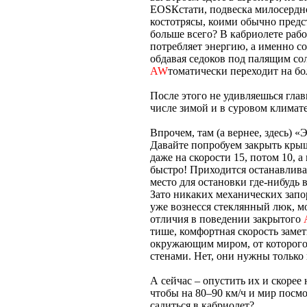
EOSКстати, подвеска милосердн
костотрясы, коими обычно предс
больше всего? В кабриолете раб
потребляет энергию, а именно с
обдавая седоков под палящим с
AW
томатически переходит на б
После этого не удивляешься гла
числе зимой и в суровом клима
Впрочем, там (а вернее, здесь) 
Давайте попробуем закрыть крыш
даже на скорости 15, потом 10, а
быстро! Приходится останавлива
место для остановки где-нибудь
Зато никаких механических запо
уже вознесся стеклянный люк, мо
отличия в поведении закрытого
тише, комфортная скорость замет
окружающим миром, от которого
стенами. Нет, они нужны только
А сейчас – опустить их и скорее
чтобы на 80–90 км/ч и мир посмот
садиться в кабриолет?