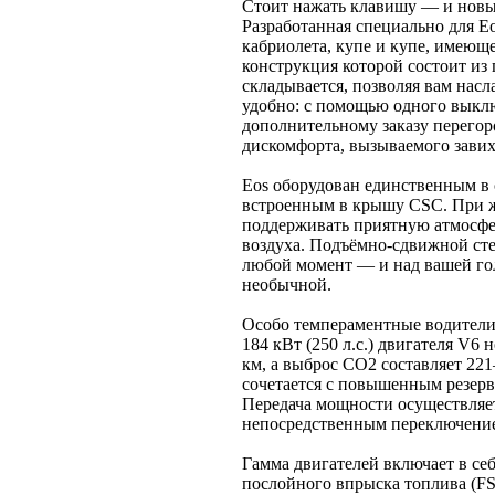
Стоит нажать клавишу — и новый
Разработанная специально для E
кабриолета, купе и купе, имеющ
конструкция которой состоит из
складывается, позволяя вам нас
удобно: с помощью одного выклю
дополнительному заказу перегоро
дискомфорта, вызываемого завих
Eos оборудован единственным в
встроенным в крышу CSC. При 
поддерживать приятную атмосфер
воздуха. Подъёмно-сдвижной ст
любой момент — и над вашей гол
необычной.
Особо темпераментные водители
184 кВт (250 л.с.) двигателя V6 
км, а выброс CO2 составляет 22
сочетается с повышенным резерв
Передача мощности осуществляет
непосредственным переключени
Гамма двигателей включает в се
послойного впрыска топлива (FSI)