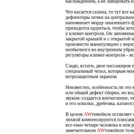
наслаждением, а не лавировать н
Что касается салона, то тут все 
дефлекторы печки на центрально
напоминает морду ошалевшего фи
приходится щуриться, чтобы хоть
у климат-контроля. Он запомин
закрытой крышей и с открытой 
произвести манипуляцию с верхо
необычного во внутреннем убран
регуляторы климат-контроля – все
Сзади, кстати, двое пассажиров
специальный чехол, которым можн
ветрозащитным экраном.
Неизвестно, особенность ли это 
или общий дефект сборки, но во
звуком: создается впечатление, ч
и его осколки, дребезжа, катают
В целом
AW
томобиль оставляет
лихвой компенсируются плюсами
все-таки четыре человека в нем 
замечательном
AW
томобиле толь