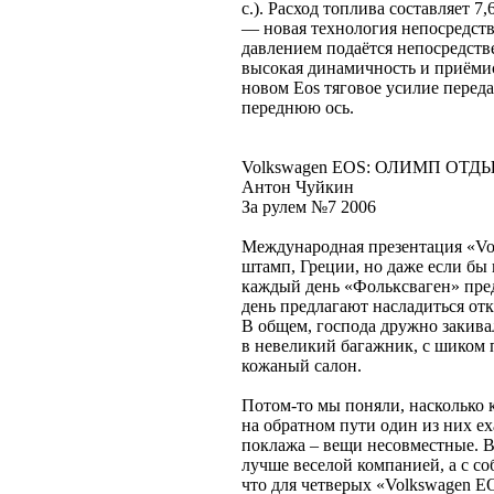
с.). Расход топлива составляет 
— новая технология непосредст
давлением подаётся непосредстве
высокая динамичность и приёмис
новом Eos тяговое усилие переда
переднюю ось.
Volkswagen EOS: ОЛИМП ОТД
Антон Чуйкин
За рулем №7 2006
Международная презентация «Vol
штамп, Греции, но даже если бы 
каждый день «Фольксваген» пред
день предлагают насладиться о
В общем, господа дружно закива
в невеликий багажник, с шиком 
кожаный салон.
Потом-то мы поняли, насколько 
на обратном пути один из них ех
поклажа – вещи несовместные. 
лучше веселой компанией, а с со
что для четверых «Volkswagen E