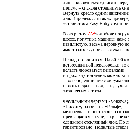
лишь наловчиться сдвигать перед
приема – сначала отодвинуть сид
Вернуть кресло одним движением 
дня. Впрочем, для таких привере
устройством Easy-Entry c едино
В открытом
AW
томобиле погруж
шоссе, попутные машины, даже д
извилистую, весьма неровную дор
амортизаторы, призывая ехать по
Не надо торопиться! На 80–90 км
ветрозащитной перегородки, то 
всласть любоваться пейзажами –
и прохладу тоннелей; можно впи
– вот оно, единение с окружающ
нажать педаль в пол, как двухли
заслоняя их ветром.
Фамильными чертами «Volkswage
«Пассат», базой – на «Гольф», 
мелочевка – в цвет кузова) скра
превращается в купе, в крыше к
сдвижной стеклянный люк. По л
гарантировано. Поднятые стекла