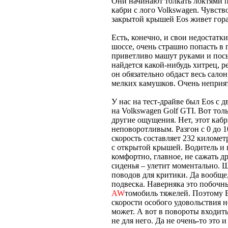
Они начинают толкать локтями 
кабри с лого Volkswagen. Чувств
закрытой крышей Eos живет гора
Есть, конечно, и свои недостатк
шоссе, очень страшно попасть в
приветливо машут руками и посы
найдется какой-нибудь хитрец, 
он обязательно обдаст весь сало
мелких камушков. Очень непри
У нас на тест-драйве был Eos с д
на Volkswagen Golf GTI. Вот тол
другие ощущения. Нет, этот каб
неповоротливым. Разгон с 0 до 1
скорость составляет 232 километ
с открытой крышей. Водитель и 
комфортно, главное, не сажать др
сиденья – улетит моментально. 
поводов для критики. Да вообще,
подвеска. Наверняка это побочн
AW
томобиль тяжелей. Поэтому 
скорости особого удовольствия н
может. А вот в повороты входить
не для него. Да не очень-то это 