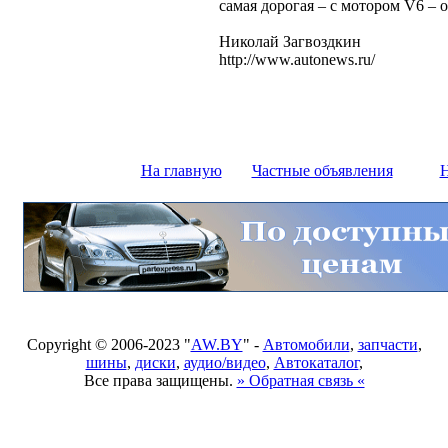
самая дорогая – с мотором V6 – о
Николай Загвоздкин
http://www.autonews.ru/
На главную
Частные объявления
Н
Copyright © 2006-2023 "
AW.BY
" -
Автомобили
,
запчасти
,
шины
,
диски
,
аудио/видео
,
Автокаталог
,
Все права защищены.
» Обратная связь «