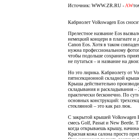
Источник: WWW.ZR.RU -
AW
то
Кабриолет Volkswagen Eos снос
Прелестное название Eos вызвал
немецкий концерн в плагиате и д
Canon Eos. Хотя в таком совпад
нужна профессиональному фотогр
чтобы подольше сохранить прият
не путаться – и название на двои
Но это лирика. Кабриолету от Vo
пятисекционной складной крышей
Крыша действительно производит
складывания и раскладывания – 
практически бесконечно. По сут
основных конструкций: трехсек
стеклянной – это как раз люк.
С закрытой крышей Volkswagen Eo
смесь Golf, Passat и New Beetle
когда открываешь крышу, начина
Красная кожа салона просто при