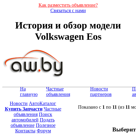
Как разместить объявление?
Связаться с нами
История и обзор модели
Volkswagen Eos
На
Частные
Новости
П
главную
объявления
партнеров
а
Новости
АвтоКаталог
Показано с
1
по
11
(из
11
мо
Купить Запчасти
Частные
объявления
Поиск
автомобилей
Подать
объявление
Полезное
Выберит
Контакты
Форум