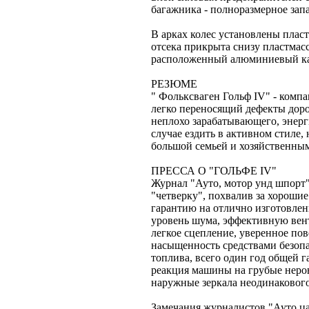
багажника - полноразмерное запа
В арках колес установлены плас
отсека прикрыта снизу пластмасс
расположенный алюминиевый кар
РЕЗЮМЕ
" Фольксваген Гольф IV" - комп
легко переносящий дефекты доро
неплохо зарабатывающего, энерг
случае ездить в активном стиле,
большой семьей и хозяйственным
ПРЕССА О "ГОЛЬФЕ IV"
Журнал "Ауто, мотор унд шпорт
"четверку", похвалив за хороши
гарантию на отлично изготовле
уровень шума, эффективную вен
легкое сцепление, уверенное пов
насыщенность средствами безопа
топлива, всего один год общей г
реакция машины на грубые неров
наружные зеркала неодинакового
Замечания журналистов "Ауто ца