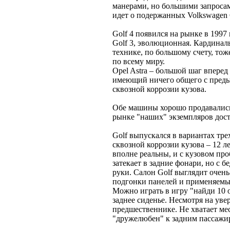
манерами, но большими запроса
идет о подержанных Volkswagen G
Golf 4 появился на рынке в 1997
Golf 3, эволюционная. Кардинал
технике, по большому счету, то
по всему миру.
Opel Astra – большой шаг впере
имеющий ничего общего с предыду
сквозной коррозии кузова.
Обе машины хорошо продавались
рынке "наших" экземпляров дост
Golf выпускался в вариантах тре
сквозной коррозии кузова – 12 л
вполне реальны, и с кузовом пр
затекает в задние фонари, но с 
руки. Салон Golf выглядит очен
подгонки панелей и применяемых
Можно играть в игру "найди 10 
заднее сиденье. Несмотря на уве
предшественнике. Не хватает ме
"дружелюбен" к задним пассажи