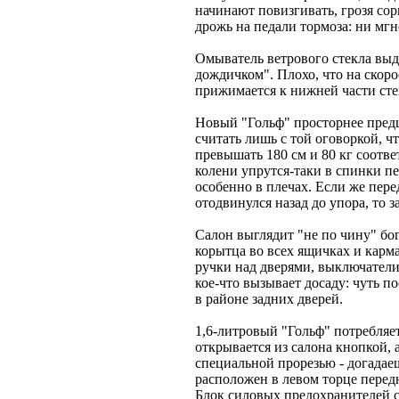
начинают повизгивать, грозя сор
дрожь на педали тормоза: ни мг
Омыватель ветрового стекла выд
дождичком". Плохо, что на скоро
прижимается к нижней части стек
Новый "Гольф" просторнее пред
считать лишь с той оговоркой, ч
превышать 180 см и 80 кг соответ
колени упрутся-таки в спинки пе
особенно в плечах. Если же пер
отодвинулся назад до упора, то з
Салон выглядит "не по чину" бо
корытца во всех ящичках и карм
ручки над дверями, выключател
кое-что вызывает досаду: чуть п
в районе задних дверей.
1,6-литровый "Гольф" потребляе
открывается из салона кнопкой, 
специальной прорезью - догадаеш
расположен в левом торце перед
Блок силовых предохранителей с