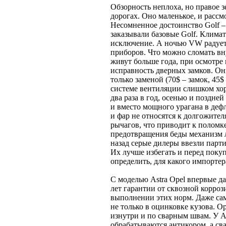
Обзорность неплоха, но правое з
дорогах. Оно маленькое, и расс
Несомненное достоинство Golf – 
заказывали базовые Golf. Климат
исключение. А ночью VW радует
приборов. Что можно сломать вн
живут больше года, при осмотре 
исправность дверных замков. Он
только заменой (70$ – замок, 45$ 
системе вентиляции слишком хор
два раза в год, осенью и поздней
и вместо мощного урагана в деф
и фар не относятся к долгожите
рычагов, что приводит к поломк
предотвращения беды механизм лу
назад серые дилеры ввезли парт
Их лучше избегать и перед поку
определить, для какого импорте
С моделью Astra Opel впервые д
лет гарантии от сквозной коррози
выполнении этих норм. Даже са
не только в оцинковке кузова. O
изнутри и по сварным швам. У As
обрабатываются антикором, а св