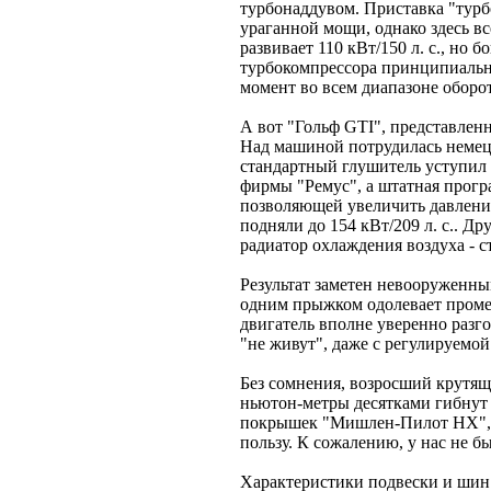
турбонаддувом. Приставка "турб
ураганной мощи, однако здесь вс
развивает 110 кВт/150 л. с., но 
турбокомпрессора принципиальн
момент во всем диапазоне оборо
А вот "Гольф GTI", представленн
Над машиной потрудилась немецк
стандартный глушитель уступил
фирмы "Ремус", а штатная прогр
позволяющей увеличить давление
подняли до 154 кВт/209 л. с.. Д
радиатор охлаждения воздуха - 
Результат заметен невооруженным
одним прыжком одолевает промеж
двигатель вполне уверенно разг
"не живут", даже с регулируемой
Без сомнения, возросший крутящи
ньютон-метры десятками гибнут
покрышек "Мишлен-Пилот НХ", 
пользу. К сожалению, у нас не 
Характеристики подвески и шин 