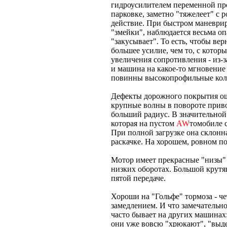
гидроусилителем переменной пр
парковке, заметно "тяжелеет" с 
действие. При быстром маневри
"змейки", наблюдается весьма о
"закусывает". То есть, чтобы ве
большее усилие, чем то, с котор
увеличения сопротивления - из-з
и машина на какое-то мгновение
повинны высокопрофильные кол
Дефекты дорожного покрытия ощу
крупные волны в повороте прив
больший радиус. В значительной
которая на пустом
AW
томобиле с
При полной загрузке она склонна
раскачке. На хорошем, ровном п
Мотор имеет прекрасные "низы" 
низких оборотах. Большой крутящ
пятой передаче.
Хороши на "Гольфе" тормоза - ч
замедлением. И что замечательно
часто бывает на других машинах:
они уже вовсю "хрюкают", "выдер