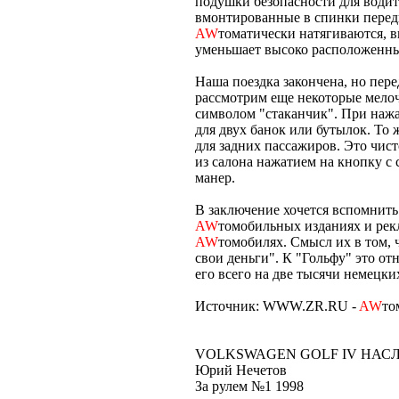
подушки безопасности для водит
вмонтированные в спинки перед
AW
томатически натягиваются, вы
уменьшает высоко расположенны
Наша поездка закончена, но пере
рассмотрим еще некоторые мелоч
символом "стаканчик". При нажа
для двух банок или бутылок. То 
для задних пассажиров. Это чис
из салона нажатием на кнопку с
манер.
В заключение хочется вспомнить
AW
томобильных изданиях и рекл
AW
томобилях. Смысл их в том,
свои деньги". К "Гольфу" это отн
его всего на две тысячи немецк
Источник: WWW.ZR.RU -
AW
то
VOLKSWAGEN GOLF IV НАС
Юрий Нечетов
За рулем №1 1998