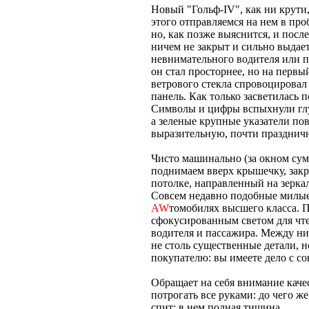
Новый "Гольф-IV", как ни крути
этого отправляемся на нем в про
но, как позже выяснится, и посл
ничем не закрыт и сильно выдает
невнимательного водителя или п
он стал просторнее, но на первы
ветрового стекла спровоцирова
панель. Как только засветилась 
Символы и цифры вспыхнули глу
а зеленые крупные указатели по
выразительную, почти праздни
Чисто машинально (за окном су
поднимаем вверх крышечку, закр
потолке, направленный на зеркало
Совсем недавно подобные милые 
AW
томобилях высшего класса. П
сфокусированным светом для чте
водителя и пассажира. Между ни
не столь существенные детали, но
покупателю: вы имеете дело с с
Обращает на себя внимание качес
потрогать все руками: до чего же
спит: в нем полная тишина.