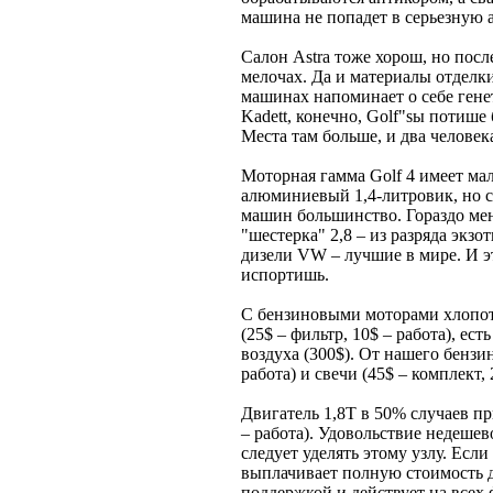
машина не попадет в серьезную а
Салон Astra тоже хорош, но после
мелочах. Да и материалы отделк
машинах напоминает о себе гене
Kadett, конечно, Golf"sы потише 
Места там больше, и два человека
Моторная гамма Golf 4 имеет мал
алюминиевый 1,4-литровик, но с
машин большинство. Гораздо мень
"шестерка" 2,8 – из разряда экзо
дизели VW – лучшие в мире. И э
испортишь.
С бензиновыми моторами хлопот
(25$ – фильтр, 10$ – работа), ес
воздуха (300$). От нашего бензин
работа) и свечи (45$ – комплект, 
Двигатель 1,8T в 50% случаев пр
– работа). Удовольствие недеше
следует уделять этому узлу. Есл
выплачивает полную стоимость д
поддержкой и действует на все