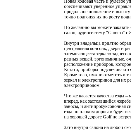
Новая ходовая часть и рулевое 
обеспечивают уверенное управле
продольное положение и высоту 
точно подгоняя их по росту води
По желанию вы можете заказать
салон, аудиосистему "Gamma" с
Внутри владельца приятно обрад
центральная консоль, двери и р
затемняющееся зеркало заднего 
разных вещей, эргономичные, о
расположение приборов, которое 
Кстати, приборы подсвечиваются
Кроме того, нужно отметить и т
зеркал и электропривод для их р
электроприводом.
Что же касается качества езды –
вперед, как застоявшийся жере
заносы, и антипробуксовочная с
езда по плохим дорогам будет в
на хорошей дороге Golf не встре
Зато внутри салона на любой ско