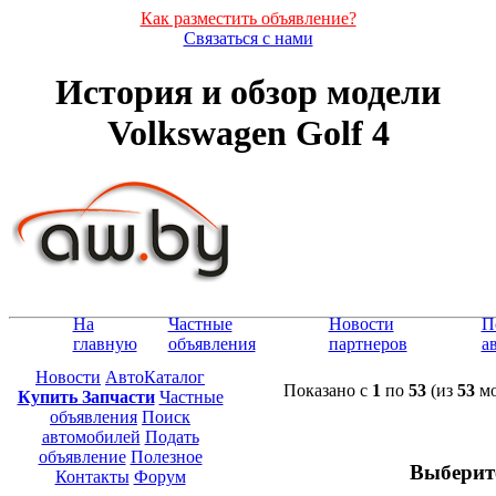
Как разместить объявление?
Связаться с нами
История и обзор модели
Volkswagen Golf 4
На
Частные
Новости
П
главную
объявления
партнеров
а
Новости
АвтоКаталог
Показано с
1
по
53
(из
53
мо
Купить Запчасти
Частные
объявления
Поиск
автомобилей
Подать
объявление
Полезное
Выберит
Контакты
Форум