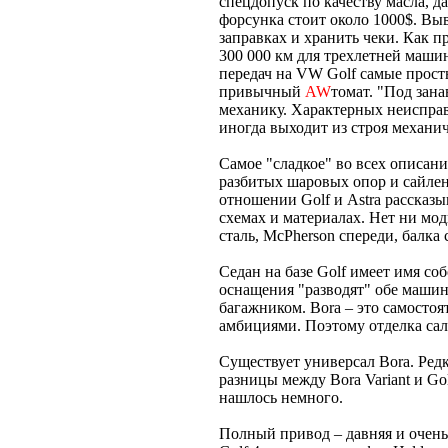
спецдопуск по качеству масла, д
форсунка стоит около 1000$. Выв
заправках и хранить чеки. Как 
300 000 км для трехлетней маши
передач на VW Golf самые прост
привычный
AW
томат. "Под зан
механику. Характерных неисправн
иногда выходит из строя механ
Самое "сладкое" во всех описан
разбитых шаровых опор и сайлен
отношении Golf и Astra рассказы
схемах и материалах. Нет ни м
сталь, McPherson спереди, балка 
Седан на базе Golf имеет имя со
оснащения "разводят" обе машины
багажником. Bora – это самосто
амбициями. Поэтому отделка сало
Существует универсал Bora. Ред
разницы между Bora Variant и Go
нашлось немного.
Полный привод – давняя и очен