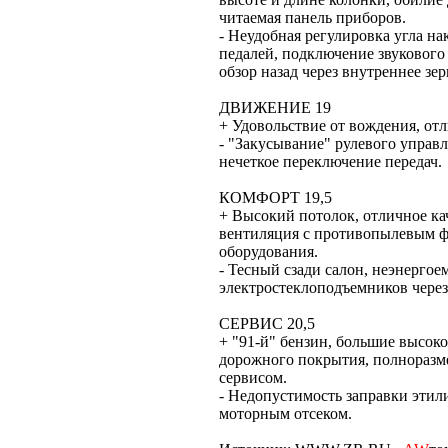
читаемая панель приборов.
- Неудобная регулировка угла н
педалей, подключение звукового
обзор назад через внутреннее зер
ДВИЖЕНИЕ 19
+ Удовольствие от вождения, от
- "Закусывание" рулевого управл
нечеткое переключение передач.
КОМФОРТ 19,5
+ Высокий потолок, отличное ка
вентиляция с противопылевым ф
оборудования.
- Тесный сзади салон, неэнергое
электростеклоподъемников через
СЕРВИС 20,5
+ "91-й" бензин, большие высок
дорожного покрытия, полноразме
сервисом.
- Недопустимость заправки этил
моторным отсеком.