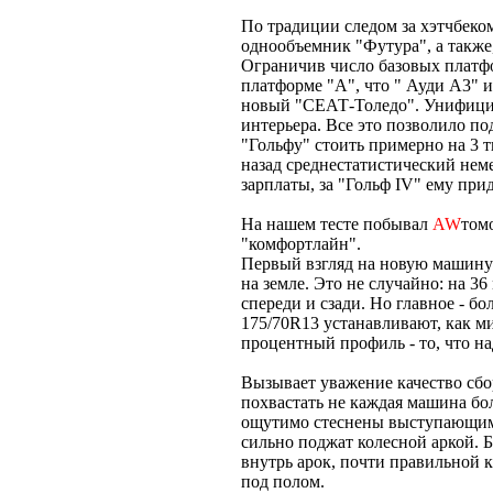
По традиции следом за хэтчбеком
однообъемник "Футура", а также,
Ограничив число базовых платфо
платформе "А", что " Ауди А3" и
новый "СЕАТ-Толедо". Унифицир
интерьера. Все это позволило 
"Гольфу" стоить примерно на 3 ты
назад среднестатистический неме
зарплаты, за "Гольф IV" ему прид
На нашем тесте побывал
AW
том
"комфортлайн".
Первый взгляд на новую машину 
на земле. Это не случайно: на 36
спереди и сзади. Но главное - б
175/70R13 устанавливают, как м
процентный профиль - то, что на
Вызывает уважение качество сбо
похвастать не каждая машина бо
ощутимо стеснены выступающим
сильно поджат колесной аркой. 
внутрь арок, почти правильной
под полом.