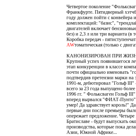
Четвертое поколение "Фольксваг
Франкфурте. Пятидверный хэтчбе
году должен пойти с конвейера 
комплектаций: "базис", "трендла
двигателей включает бензиновые 
без) и 2,3 л или три варианта (в
Коробка передач - пятиступенча
AW
томатическая (только с двигате
КАНОНИЗИРОВАН ПРИ ЖИЗ
Крупный успех появившегося ле
этап конкуренции в классе ком
почти официально именовать "гол
подтвердив претензии марки на з
1991-м, дебютировал "Гольф III" 
всего за 23 года выпущено более
1996 гг. " Фольксваген Гольф III
вперед вырвался "ФИАТ-Пунто".
умер! Да здравствует король!" Да
первые дни после премьеры было 
опережает предложение. Четыре з
Братиславе - будут выпускать ок
производства, которые пока дела
Азии, Южной Африке...