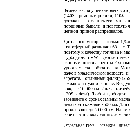
Замена масла у бензиновых мото
(140$ – ремень и ролики, 110$ – 
доезжать, а заменить его чуть р
поршнями бывали, и повторять ч
цепной привод распредвалов.
Дизельные моторы – только 1,9-
атмосферный развивает 68 л. с. 
поэтому к качеству топлива и ма
Турбодизели VW – фантастическ
экономичности агрегаты. Однако
уровня масла – обязательна. Мот
даже в младенческом возрасте, и
агрегата. Топливный фильтр (25$
а можно и нужно раньше. Воздуш
каждые 10 000 км. Иначе потребу
+30$ работа). Любой турбодизель
забывайте о сроках замены масл
делать это каждые 7500 км. Для 
продлевают до 50 000 км. Наши 
сере на заправках слишком мало 
Отдельная тема – "свежие" дизел