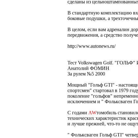
сделаны из цельноштампованных
В стандартную комплектацию вхо
боковые подушки, а трехточечны
В целом, если вам адреналин до
передвижения, а средство получен
http://www.autonews.ru/
Тест Volkswagen Golf. "ГОЛЬФ
Анатолий ФОМИН
За рулем №5 2000
Мощный "Гольф GTI" - настоящи
спортсмен" стартовал в 1979 год
поколение "гольфов" непременн
исключением и " Фольксваген Го
С годами
AW
томобиль становилс
технических характеристик крас
и лучше прежней, что-то не ощу
" Фольксваген Гольф GTI" четве