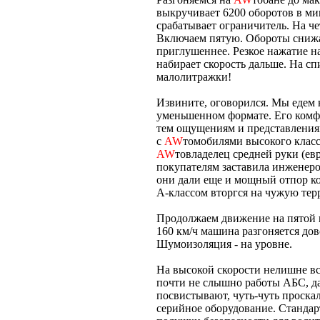
выкручивает 6200 оборотов в мин
срабатывает ограничитель. На чет
Включаем пятую. Обороты снижаю
приглушеннее. Резкое нажатие на
набирает скорость дальше. На сп
малолитражки!
Извините, оговорился. Мы едем
уменьшенном формате. Его комфо
тем ощущениям и представления
с
AW
томобилями высокого класса
AW
товладелец средней руки (ев
покупателям заставила инженеро
они дали еще и мощный отпор ко
А-классом вторгся на чужую тер
Продолжаем движение на пятой пе
160 км/ч машина разгоняется дов
Шумоизоляция - на уровне.
На высокой скорости нелишне в
почти не слышно работы АБС, да 
посвистывают, чуть-чуть проскал
серийное оборудование. Стандарт