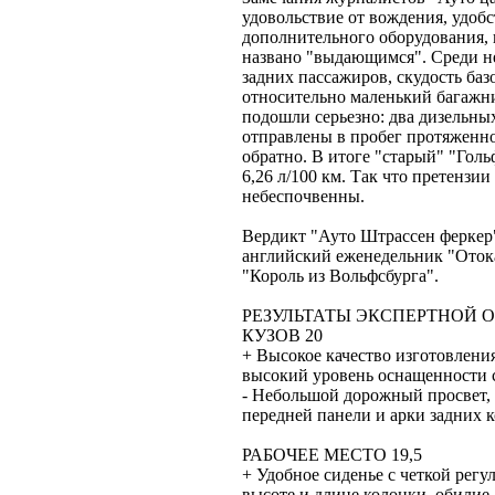
удовольствие от вождения, удоб
дополнительного оборудования, 
названо "выдающимся". Среди не
задних пассажиров, скудость баз
относительно маленький багажни
подошли серьезно: два дизельны
отправлены в пробег протяженно
обратно. В итоге "старый" "Гольф
6,26 л/100 км. Так что претензи
небеспочвенны.
Вердикт "Ауто Штрассен феркер"
английский еженедельник "Отока
"Король из Вольфсбурга".
РЕЗУЛЬТАТЫ ЭКСПЕРТНОЙ 
КУЗОВ 20
+ Высокое качество изготовления
высокий уровень оснащенности 
- Небольшой дорожный просвет,
передней панели и арки задних к
РАБОЧЕЕ МЕСТО 19,5
+ Удобное сиденье с четкой регу
высоте и длине колонки, обили