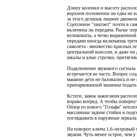
Длину колонки и высоту располо
верхнем положении он едва не ка
за этого делаешь лишнее движени
Сцепление "хватает" почти в сам
включена ли передача. Рычаг пе
великоваты, а четко выраженной
передачи иногда включаешь трет
самолета - множество красных ог
центральной консоли, и даже на
шкалы и алые стрелки, притягив
Подключение звукового сигнала ч
встречается не часто. Вопрос со
машине дети не баловались и не
припаркованной машины подать
Кстати, замок зажигания распол
вправо вперед. А чтобы поверну
Обзор из нового "Гольфа" непло
массивные задние стойки и подг
поглядывать в наружные зеркала
На поворот ключа 1,6-литровый 
звуком. Чуть менее острое, чем 