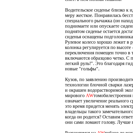
Водительское сиденье близко к и
меру жесткое. Понравилась бесс
специального рычажка (он находи
поднимаете или опускаете сиден
поднятом сиденье остается доста
сиденья оснащены подголовника
Рулевое колесо хорошо лежит в р
колонка регулируется по высоте 
переключения помещен точно в то
включаются образцово четко. С 
легкий руль!". Это благодаря ги
новые "гольфы".
Кузов, по заявлению производит
технологии блочной сварки лаз
и окрашен водорастворимой эко
мирового
AW
томобилестроения н
означает увеличение реального ср
это время придется менять элект
владельцы такого замечательног
когда он родится? Оставим отве
они сами ломают голову. Лучше 
Разгоняемся на
AW
тобане до мак