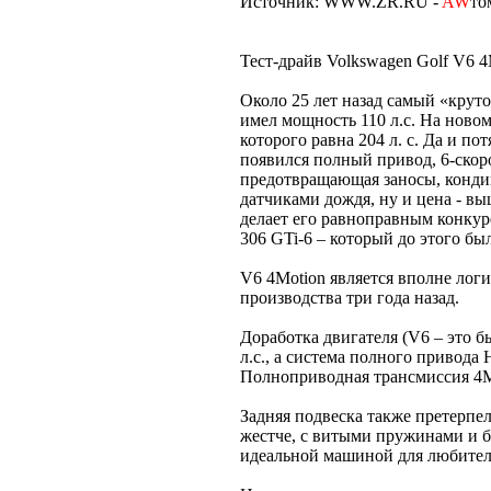
Источник: WWW.ZR.RU -
AW
то
Тест-драйв Volkswagen Golf V6 4
Около 25 лет назад самый «крутой
имел мощность 110 л.с. На ново
которого равна 204 л. с. Да и по
появился полный привод, 6-скоро
предотвращающая заносы, конди
датчиками дождя, ну и цена - вы
делает его равноправным конкуре
306 GTi-6 – который до этого б
V6 4Motion является вполне лог
производства три года назад.
Доработка двигателя (V6 – это 
л.с., а система полного привода H
Полноприводная трансмиссия 
Задняя подвеска также претерпел
жестче, с витыми пружинами и б
идеальной машиной для любител