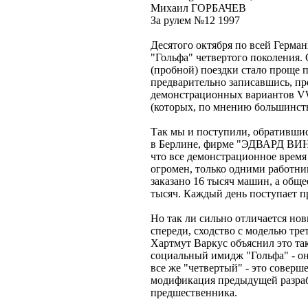
Михаил ГОРБАЧЕВ
За рулем №12 1997
Десятого октября по всей Герма
"Гольфа" четвертого поколения. 
(пробной) поездки стало проще 
предварительно записавшись, про
демонстрационных вариантов VW 
(которых, по мнению большинств
Так мы и поступили, обратившис
в Берлине, фирме "ЭДВАРД ВИНТ
что все демонстрационное время
огромен, только одними работни
заказано 16 тысяч машин, а обще
тысяч. Каждый день поступает п
Но так ли сильно отличается но
спереди, сходство с моделью тре
Хартмут Варкус объяснил это та
социальный имидж "Гольфа" - он
все же "четвертый" - это совер
модификация предыдущей разрабо
предшественника.