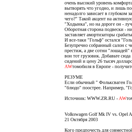
очень высокий уровень комфорта
вытворять что угодно, и лишь п
ненадолго зависает в глубоком з
чего?" Такой акцент на активную
"Ходынка", но на дороге он - л
Оборотная сторона подвески - н
заставляет амортизаторы срабаты
И все-таки "Гольф" остался "Го
Безупречно собранный салон с ч
престиж, а две сотни "лошадей" 
вон тот грузовик. Добавьте сюда
сидений и цену 26 тысяч доллар
AW
томобиля в Европе - получите
РЕЗУМЕ
Если обычный " Фольксваген Гол
"блюдо" поострее. Например, "Г
Источник: WWW.ZR.RU -
AW
то
Volkswagen Golf Mk IV vs. Opel A
21 Октября 2003
Кого предпочесть для совместн