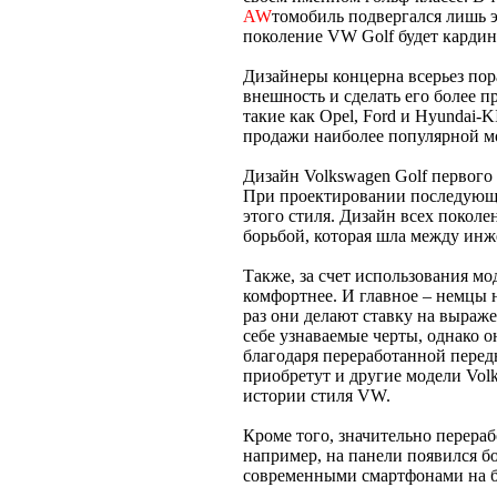
AW
томобиль подвергался лишь 
поколение VW Golf будет кардин
Дизайнеры концерна всерьез по
внешность и сделать его более 
такие как Opel, Ford и Hyundai-
продажи наиболее популярной м
Дизайн Volkswagen Golf первог
При проектировании последующи
этого стиля. Дизайн всех покол
борьбой, которая шла между инж
Также, за счет использования м
комфортнее. И главное – немцы 
раз они делают ставку на выраж
себе узнаваемые черты, однако о
благодаря переработанной перед
приобретут и другие модели Volk
истории стиля VW.
Кроме того, значительно перера
например, на панели появился б
современными смартфонами на ба