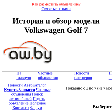
Как разместить объявление?
Связаться с нами
История и обзор модели
Volkswagen Golf 7
На
Частные
Новости
П
главную
объявления
партнеров
а
Новости
АвтоКаталог
Показано с
1
по
7
(из
7
мод
Купить Запчасти
Частные
объявления
Поиск
автомобилей
Подать
объявление
Полезное
Выберит
Контакты
Форум