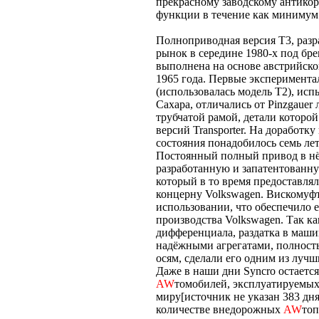
прекрасному заводскому антик
функции в течение как минимум 2
Полноприводная версия T3, разра
рынок в середине 1980-х под бре
выполнена на основе австрийско
1965 года. Первые эксперимента
(использовалась модель Т2), ис
Сахара, отличались от Pinzgaue
трубчатой рамой, детали которо
версий Transporter. На доработ
состояния понадобилось семь лет
Постоянный полный привод в нё
разработанную и запатентованну
который в то время предоставл
концерну Volkswagen. Вискомуфт
использовании, что обеспечило 
производства Volkswagen. Так к
дифференциала, раздатка в маши
надёжными агрегатами, полность
осям, сделали его одним из лу
Даже в наши дни Syncro остает
AW
томобилей, эксплуатируемы
миру[источник не указан 383 дн
количестве внедорожных
AW
топ