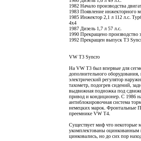
1980 Дизель 1,6 л 49 л.с.
1982 Начало производства двига
1983 Появление инжекторного мот
1985 Инжектор 2,1 л 112 л.с. Тур
4x4
1987 Дизель 1,7 л 57 л.с.
1990 Прекращено производство 
1992 Прекращен выпуск T3 Sync
VW T3 Syncro
На VW T3 был впервые для сег
дополнительного оборудования, 
электрический регулятор наружн
тахометр, подогрев сидений, зад
выдвижная подножка под сдвижн
привод и кондиционер. С 1986 на
антиблокировочная система торм
немецких марок. Фронтальные П
преемнике VW Т4.
Существует миф что некоторые 
укомплектованы оцинкованным ку
цинковались, но до сих пор нах