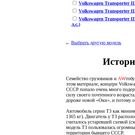
Volkswagen Transporter III
Volkswagen Transporter III 
Volkswagen Transporter III 
л.с.)
←
Выбрать другую модель
Истори
Семейство грузовиков и
AW
тобу
этом материале, концерн Volkswa
СССР попало очень много под
силу своего почтенного возраста,
дороже новой «Оки», и потому о
Автомобиль серии T3 как миним
1365 кг). Двигатель у Т3 располо
считалось устаревшей схемой (см
модель T3 пользовалась огромны
территории бывшего СССР.