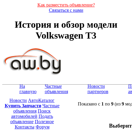
Как разместить объявление?
Связаться с нами
История и обзор модели
Volkswagen T3
На
Частные
Новости
П
главную
объявления
партнеров
а
Новости
АвтоКаталог
Показано с
1
по
9
(из
9
мод
Купить Запчасти
Частные
объявления
Поиск
автомобилей
Подать
объявление
Полезное
Выберит
Контакты
Форум