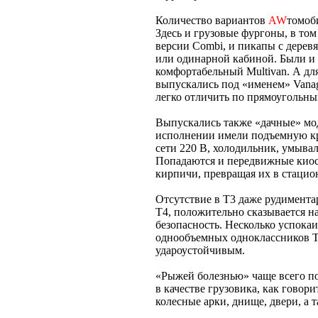
Количество вариантов
AW
томоби
Здесь и грузовые фургоны, в том
версии Combi, и пикапы с дерев
или одинарной кабиной. Были и
комфортабельный Multivan. А дл
выпускались под «именем» Vanago
легко отличить по прямоугольны
Выпускались также «дачные» мод
исполнении имели подъемную кр
сети 220 В, холодильник, умывал
Попадаются и передвижные киоск
кирпичи, превращая их в стацио
Отсутствие в T3 даже рудиментар
Т4, положительно сказывается на
безопасность. Несколько успокаи
однообъемных одноклассников Т
удароустойчивым.
«Рыжей болезнью» чаще всего п
в качестве грузовика, как говор
колесные арки, днище, двери, а