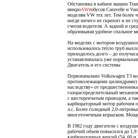
Обстановка в кабине машин Trans
микро
AW
тобусов Caravelle и V
моделям VW тех лет. Тем более ч
нигде ничего не скрипит и не ст
считая водителя. А задний и ср
образовывая удобное спальное ме
На моделях с мотором воздушног
использовалось тепло труб выхл
приходилось долго – до получас
устанавливалась уже нормальная
Двигатель и его системы
Первоначально Volkswagen T3 ко
противолежащими цилиндрами) 
наследству» от предшественника
газораспределительный механиз
с шестеренчатым приводом, а та
карбюраторный мотор рабочим объ
л.с. Более солидный 2,0-литровы
многоточечным впрыском. Мощно
В 1982 году двигатели с воздуш
рабочий объем повысился до 1,9 
карбюраторных версий (54, 60 и 