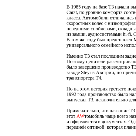
В 1985 году на базе T3 начали 
Carat, по уровню комфорта соот
класса. Автомобили отличались
скоростных колес с низкопрофи
передними спойлерами, складным
из замши, аудиосистемами hi-fi. 
В том же году был представлен 
универсального семейного испол
Именно Т3 стал последним зад
Поэтому ценители рассматривают
было завершено производство T3 
заводе Steyr в Австрии, по прич
транспортера Т4.
Но на этом история третьего пок
1992 года производство было на
выпускал Т3, исключительно для 
Примечательно, что название Т3
этот
AW
томобиль чаще всего на
и оформляется в документах. О
передней оптикой, которая план