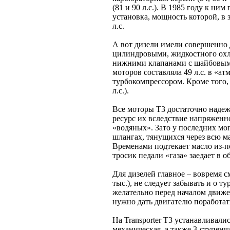
(81 и 90 л.с.). В 1985 году к ни
установка, мощность которой, в 
л.с.
А вот дизели имели совершенно
цилиндровыми, жидкостного охл
нижними клапанами с шайбовыми
моторов составляла 49 л.с. в «ат
турбокомпрессором. Кроме того, 
л.с.).
Все моторы T3 достаточно надеж
ресурс их вследствие напряженн
«водяных». Зато у последних м
шлангах, тянущихся через всю м
Временами подтекает масло из-п
тросик педали «газа» заедает в о
Для дизелей главное – вовремя 
тыс.), не следует забывать и о 
желательно перед началом движе
нужно дать двигателю поработать
На Transporter T3 устанавливалис
механическая, а также 3-ступенч