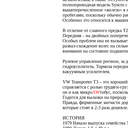
полноприводная модель Syncro 
вышеперечисленное «железо» в 
пробегами, поскольку обычно раб
Особенно это относится к машин
В отличие от славного предка Т
Передняя – на двойных поперечн
Особых проблем она не вызывает,
развал-схождение колес на силь
внимание на состояние подшипн
Рулевое управление реечное, за
гидроусилитель. Тормоза передни
вакуумным усилителем.
VW Transporter T3 – это хороши
справляется с ролью трудяги-гру
он и как микро
AW
тобус, поскол
Годится для вылазки на природу
Правда, фирменные запчасти дор
которые стоят в 2-3 раза дешевле
ИСТОРИЯ
1979 Начало выпуска семейства 