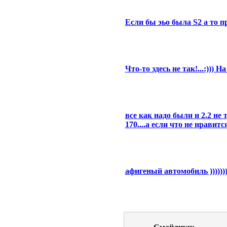
Если бы эьо была S2 а то про
Что-то здесь не так!...:))) Н
все как надо были и 2.2 не
170....а если что не нравитс
афигеный автомобиль )))))))))