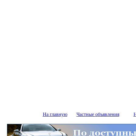
На главную
Частные объявления
Н