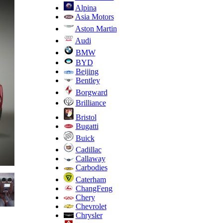
Alpina
Asia Motors
Aston Martin
Audi
BMW
BYD
Beijing
Bentley
Borgward
Brilliance
Bristol
Bugatti
Buick
Cadillac
Callaway
Carbodies
Caterham
ChangFeng
Chery
Chevrolet
Chrysler