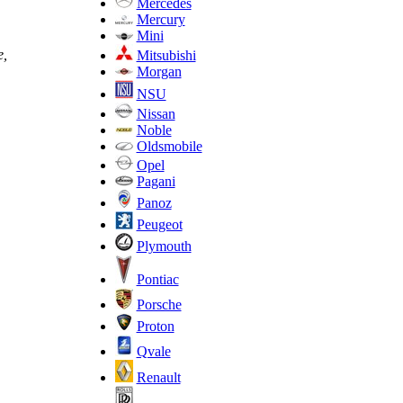
Mercedes
Mercury
Mini
е,
Mitsubishi
Morgan
NSU
Nissan
Noble
Oldsmobile
Opel
Pagani
Panoz
Peugeot
Plymouth
Pontiac
Porsche
Proton
Qvale
Renault