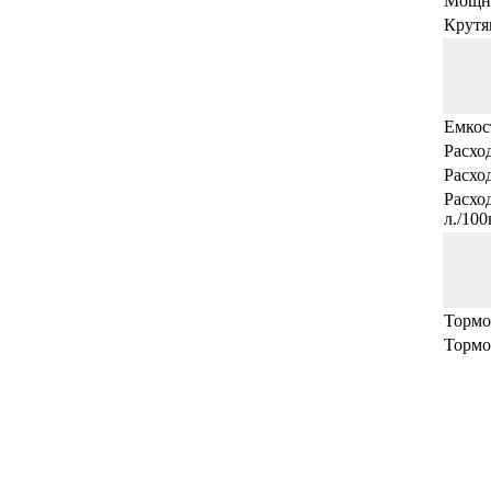
Мощно
Крутя
Емкос
Расход
Расход
Расхо
л./10
Тормо
Тормо