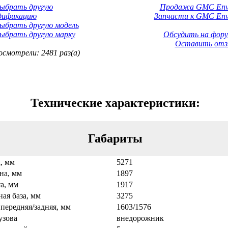
Выбрать другую
Продажа GMC Env
дификацию
Запчасти к GMC Env
ыбрать другую модель
ыбрать другую марку
Обсудить на фору
Оставить отз
смотрели: 2481 раз(а)
Технические характеристики:
Габариты
, мм
5271
а, мм
1897
а, мм
1917
ная база, мм
3275
 передняя/задняя, мм
1603/1576
узова
внедорожник