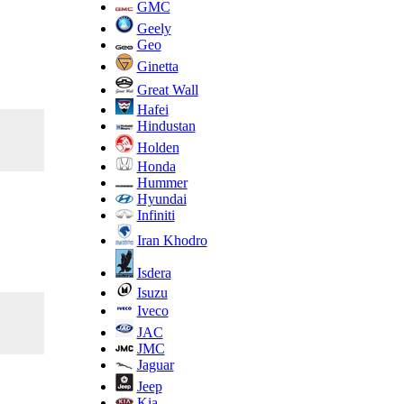
GMC
Geely
Geo
Ginetta
Great Wall
Hafei
Hindustan
Holden
Honda
Hummer
Hyundai
Infiniti
Iran Khodro
Isdera
Isuzu
Iveco
JAC
JMC
Jaguar
Jeep
Kia