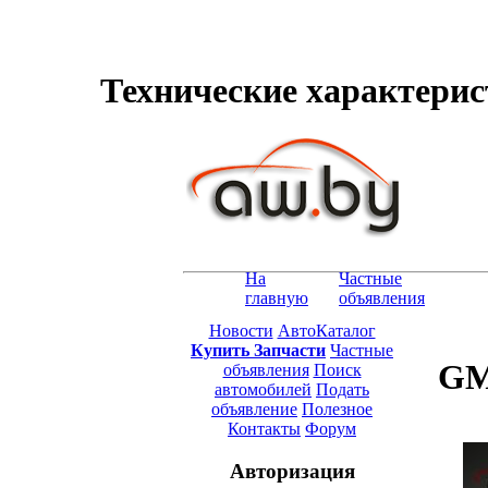
Технические характерис
На
Частные
главную
объявления
Новости
АвтоКаталог
Купить Запчасти
Частные
GM
объявления
Поиск
автомобилей
Подать
объявление
Полезное
Контакты
Форум
Авторизация