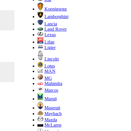
Koenigsegg
Lamborghini
Lancia
Land Rover
Lexus
Lifan
Ligier
Lincoln
Lotus
MAN
MG
Mahindra
Marcos
Maruti
Maserati
Maybach
Mazda
McLaren