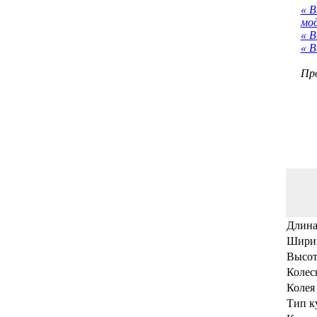
« 
мо
« В
« В
Про
Длина
Ширин
Высот
Колес
Колея
Тип к