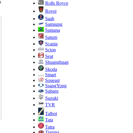
)
Rolls Royce
Rover
Saab
Samsung
Santana
Saturn
Scania
Scion
Seat
Shuanghuan
Skoda
Smart
Soueast
SsangYong
Subaru
Suzuki
TVR
Talbot
Tata
Tatra
Tianma