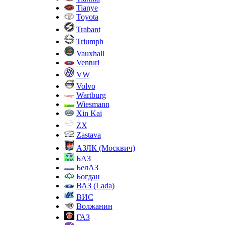
Tianye
Toyota
Trabant
Triumph
Vauxhall
Venturi
VW
Volvo
Wartburg
Wiesmann
Xin Kai
ZX
Zastava
АЗЛК (Москвич)
БАЗ
БелАЗ
Богдан
ВАЗ (Lada)
ВИС
Волжанин
ГАЗ