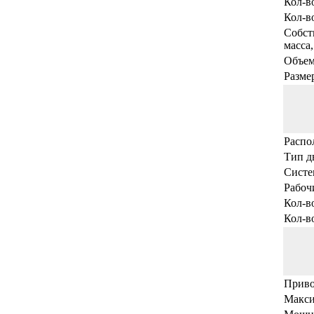
Кол-в
Кол-в
Собст
масса,
Объем
Разме
Распо
Тип д
Систе
Рабоч
Кол-в
Кол-в
Прив
Макси