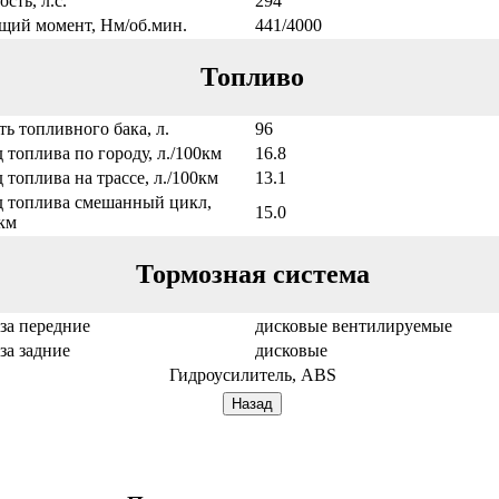
сть, л.с.
294
щий момент, Нм/об.мин.
441/4000
Топливо
ть топливного бака, л.
96
 топлива по городу, л./100км
16.8
 топлива на трассе, л./100км
13.1
д топлива смешанный цикл,
15.0
0км
Тормозная система
за передние
дисковые вентилируемые
за задние
дисковые
Гидроусилитель, ABS