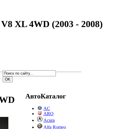
V8 XL 4WD (2003 - 2008)
м
АвтоКаталог
4WD
AC
ARO
Acura
Alfa Romeo