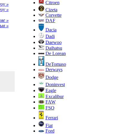
Citroen
oy »
oy »
Cizeta
Corvette
ме »
DAF
ыв »
Dacia
Dadi
Daewoo
Daihatsu
De Lorean
DeTomaso
Derways
Dodge
Doninvest
Eagle
Excalibur
FAW
FSO
Ferrari
Fiat
Ford