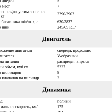
о дверей
5
о мест
7
венная/допустимая полная
2390/2903
 кг
 багажника min/max, л.
630/2837
р шин
245/65 R17
Двигатель
ложение двигателя
спереди, продольно
вигателя
V-образный
ма питания
распредел. впрыск
ий объем, куб.см.
5327
о цилиндров
8
о клапанов на цилиндр
2
Динамика
од
полный
мальная скорость, км/ч
175