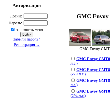
Авторизация
GMC Envoy G
Логин:
Пароль:
запомнить меня
Забыли пароль?
Регистрация →
GMC Envoy GMT840
GMC Envoy GMT840
л.с.)
GMC Envoy GMT84
(279 л.с.)
GMC Envoy GMT840
л.с.)
GMC Envoy GMT84
(294 л.с.)