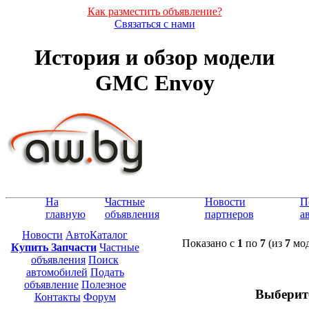
Как разместить объявление?
Связаться с нами
История и обзор модели
GMC Envoy
На
Частные
Новости
П
главную
объявления
партнеров
а
Новости
АвтоКаталог
Показано с
1
по
7
(из
7
мод
Купить Запчасти
Частные
объявления
Поиск
автомобилей
Подать
объявление
Полезное
Выберит
Контакты
Форум