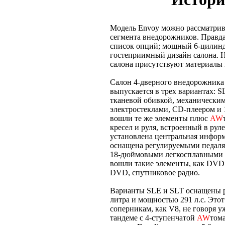
Модель Envoy можно рассматрив
сегмента внедорожников. Правда
список опций; мощный 6-цилиндр
гостеприимный дизайн салона. Н
салона присутствуют материалы 
Салон 4-дверного внедорожника
выпускается в трех вариантах: S
тканевой обивкой, механическим
электростеклами, CD-плеером и
вошли те же элементы плюс
AW
кресел и руля, встроенный в рул
установлена центральная информ
оснащена регулируемыми педалям
18-дюймовыми легкосплавными д
вошли такие элементы, как DVD 
DVD, спутниковое радио.
Варианты SLE и SLT оснащены 
литра и мощностью 291 л.с. Это
соперникам, как V8, не говоря у
тандеме с 4-ступенчатой
AW
том