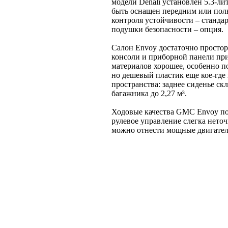
модели Denali установлен 5.3-л
быть оснащен передним или пол
контроля устойчивости – станда
подушки безопасности – опция.
Салон Envoy достаточно простор
консоли и приборной панели при
материалов хорошее, особенно п
но дешевый пластик еще кое-где
пространства: заднее сиденье ск
багажника до 2,27 м³.
Ходовые качества GMC Envoy по
рулевое управление слегка нето
можно отнести мощные двигател