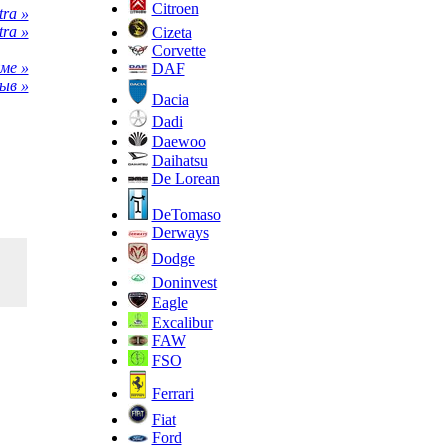
Citroen
ra »
ra »
Cizeta
Corvette
ме »
DAF
ыв »
Dacia
Dadi
Daewoo
Daihatsu
De Lorean
DeTomaso
Derways
Dodge
Doninvest
Eagle
Excalibur
FAW
FSO
Ferrari
Fiat
Ford