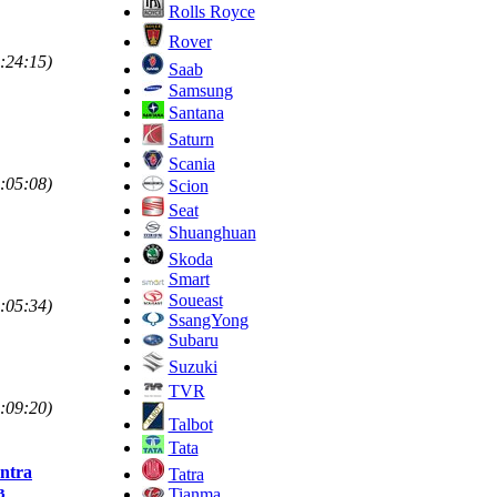
Rolls Royce
Rover
:24:15)
Saab
Samsung
Santana
Saturn
Scania
:05:08)
Scion
Seat
Shuanghuan
Skoda
Smart
Soueast
:05:34)
SsangYong
Subaru
Suzuki
TVR
:09:20)
Talbot
Tata
ntra
Tatra
в
Tianma