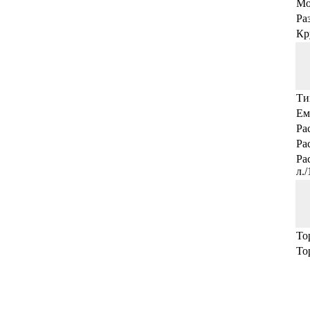
Мо
Ра
Кр
Ти
Ем
Ра
Ра
Ра
л.
То
То