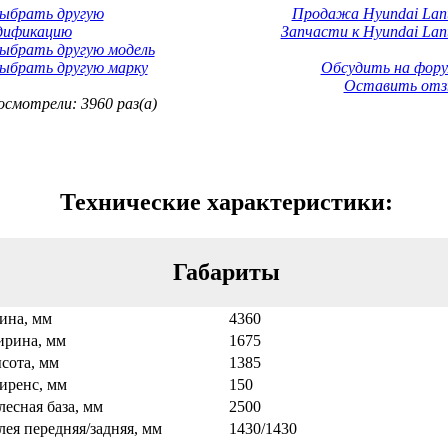
Выбрать другую
Продажа Hyundai Lant
дификацию
Запчасти к Hyundai Lant
ыбрать другую модель
ыбрать другую марку
Обсудить на фору
Оставить отз
смотрели: 3960 раз(а)
Технические характеристики:
Габариты
ина, мм
4360
рина, мм
1675
сота, мм
1385
иренс, мм
150
лесная база, мм
2500
лея передняя/задняя, мм
1430/1430