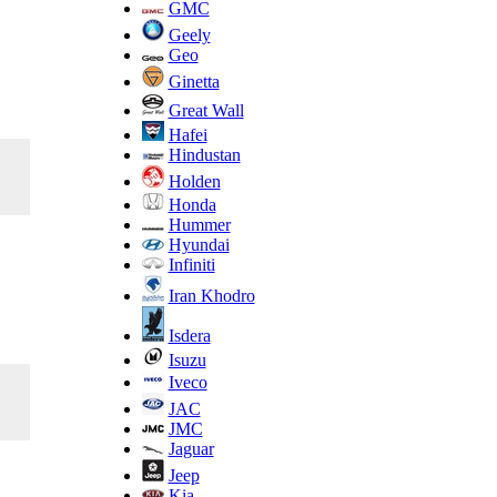
GMC
Geely
Geo
Ginetta
Great Wall
Hafei
Hindustan
Holden
Honda
Hummer
Hyundai
Infiniti
Iran Khodro
Isdera
Isuzu
Iveco
JAC
JMC
Jaguar
Jeep
Kia