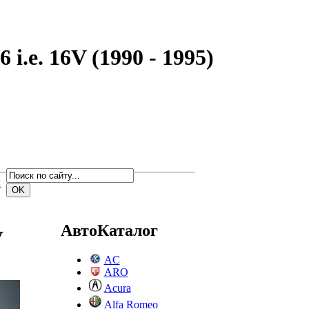
i.e. 16V (1990 - 1995)
м
АвтоКаталог
V
AC
ARO
Acura
Alfa Romeo