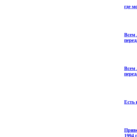
где м
Всем 
перед
Всем 
перед
Есть 
Приве
1994 