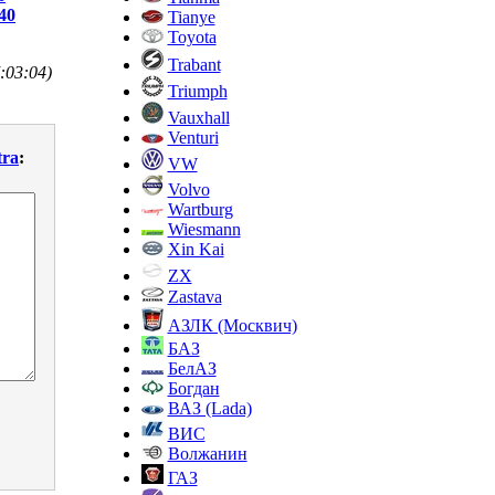
40
Tianye
Toyota
Trabant
:03:04)
Triumph
Vauxhall
Venturi
tra
:
VW
Volvo
Wartburg
Wiesmann
Xin Kai
ZX
Zastava
АЗЛК (Москвич)
БАЗ
БелАЗ
Богдан
ВАЗ (Lada)
ВИС
Волжанин
ГАЗ