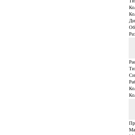
Ти
Ко
Ко
Ди
Об
Ра
Ра
Ти
Си
Ра
Ко
Ко
Пр
Ма