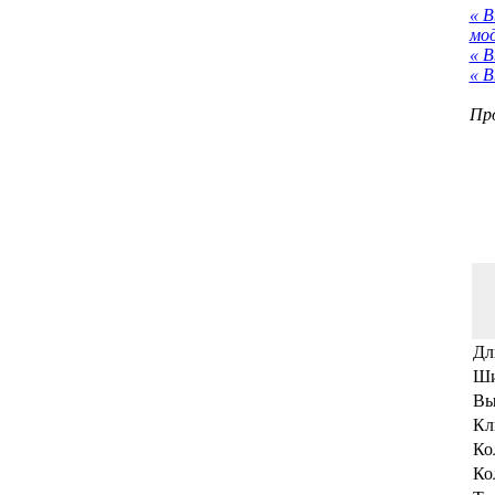
« 
мо
« В
« В
Про
Дл
Ши
Вы
Кл
Ко
Ко