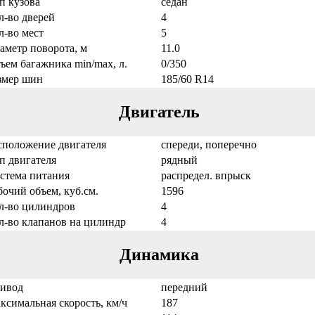
п кузова
седан
л-во дверей
4
л-во мест
5
аметр поворота, м
11.0
ъем багажника min/max, л.
0/350
змер шин
185/60 R14
Двигатель
сположение двигателя
спереди, поперечно
п двигателя
рядный
стема питания
распредел. впрыск
бочий объем, куб.см.
1596
л-во цилиндров
4
л-во клапанов на цилиндр
4
Динамика
ивод
передний
ксимальная скорость, км/ч
187