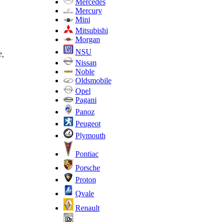
Mercedes
Mercury
Mini
Mitsubishi
Morgan
NSU
е,
Nissan
Noble
Oldsmobile
Opel
Pagani
Panoz
Peugeot
Plymouth
Pontiac
Porsche
Proton
Qvale
Renault