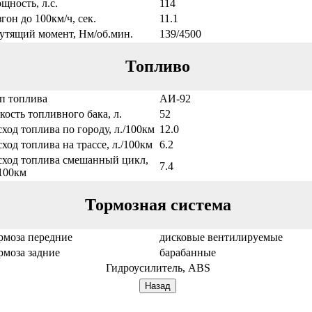
щность, л.с.
114
згон до 100км/ч, сек.
11.1
утящий момент, Нм/об.мин.
139/4500
Топливо
п топлива
АИ-92
кость топливного бака, л.
52
сход топлива по городу, л./100км
12.0
сход топлива на трассе, л./100км
6.2
сход топлива смешанный цикл,
7.4
/100км
Тормозная система
рмоза передние
дисковые вентилируемые
рмоза задние
барабанные
Гидроусилитель, ABS