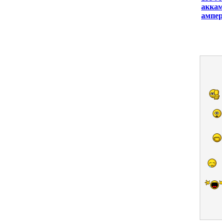
аккам
ампер