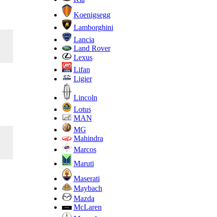
Koenigsegg
Lamborghini
Lancia
Land Rover
Lexus
Lifan
Ligier
Lincoln
Lotus
MAN
MG
Mahindra
Marcos
Maruti
Maserati
Maybach
Mazda
McLaren