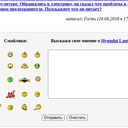
уляторе. Обращались к электрику, он сказал что проблема в 
ном предохранителе. Подскажите что он питает?
написал: Гость (24.04.2018 в 17
Смайлики:
Выскажи свое мнение о
Hyundai Lan