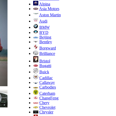
Alpina
Asia Motors
Aston Martin
Audi
BMW
BYD
Beijing
Bentley
Borgward
Brilliance
Bristol
Bugatti
Buick
Cadillac
Callaway
Carbodies
Caterham
ChangFeng
Chery
Chevrolet
Chrysler