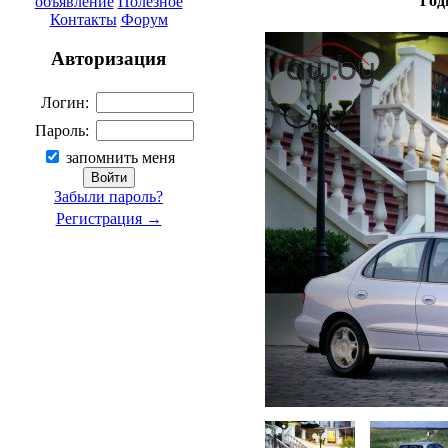
Год
объявление
Полезное
Контакты
Форум
Авторизация
Логин:
Пароль:
запомнить меня
Забыли пароль?
Регистрация →