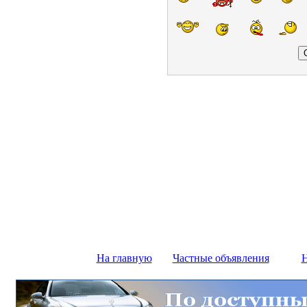
На главную
Частные объявления
Н