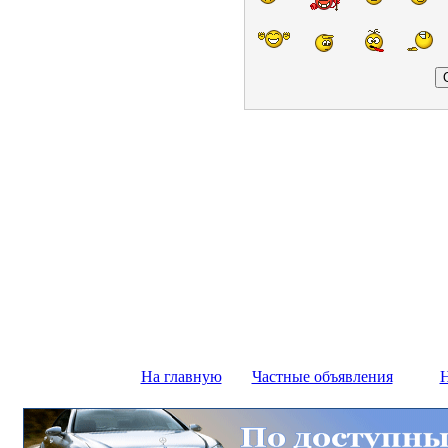
На главную
Частные объявления
Н