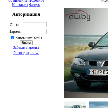
Год
объявление
Полезное
Контакты
Форум
Авторизация
Логин:
Пароль:
запомнить меня
Забыли пароль?
Регистрация →