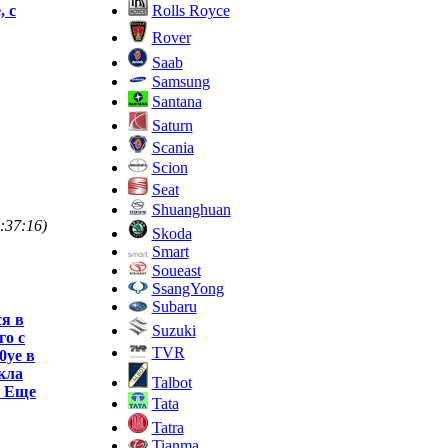
Rolls Royce
, с
Rover
Saab
Samsung
Santana
Saturn
Scania
Scion
Seat
Shuanghuan
:37:16)
Skoda
Smart
Soueast
SsangYong
Subaru
ся в
Suzuki
го с
TVR
0уе в
кла
Talbot
. Еще
Tata
Tatra
Tianma