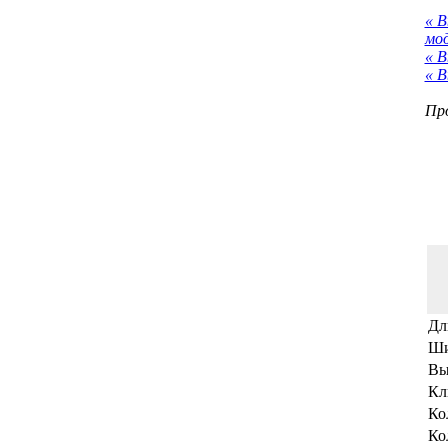
« 
мо
« В
« В
Про
Дл
Ши
Вы
Кл
Ко
Ко