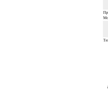
Пр
Мо
Ти