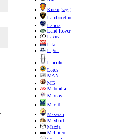
Koenigsegg
Lamborghini
Lancia
Land Rover
Lexus
Lifan
Ligier
Lincoln
Lotus
MAN
MG
Mahindra
Marcos
Maruti
е,
Maserati
Maybach
Mazda
McLaren