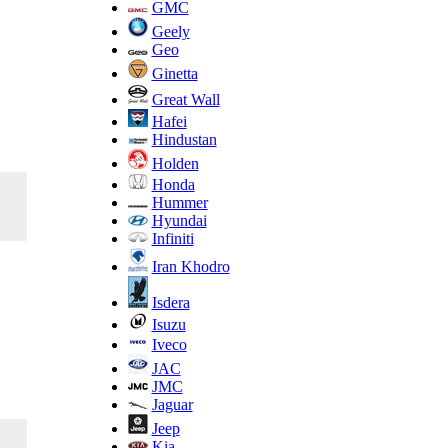
GMC
Geely
Geo
Ginetta
Great Wall
Hafei
Hindustan
Holden
Honda
Hummer
Hyundai
Infiniti
Iran Khodro
Isdera
Isuzu
Iveco
JAC
JMC
Jaguar
Jeep
Kia