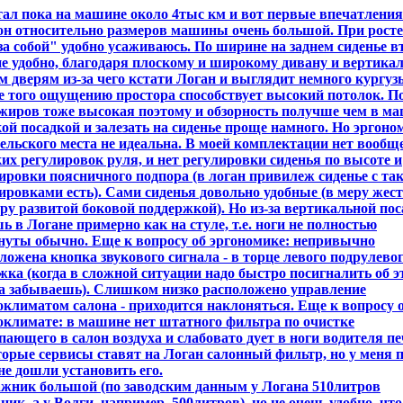
ал пока на машине около 4тыс км и вот первые впечатления
он относительно размеров машины очень большой. При росте
за собой" удобно усаживаюсь. По ширине на заднем сиденье в
е удобно, благодаря плоскому и широкому дивану и вертик
м дверям из-за чего кстати Логан и выглядит немного кургуз
 того ощущению простора способствует высокий потолок. П
жиров тоже высокая поэтому и обзорность получше чем в м
кой посадкой и залезать на сиденье проще намного. Но эргоно
ельского места не идеальна. В моей комплектации нет вообщ
их регулировок руля, и нет регулировки сиденья по высоте и
ировки поясничного подпора (в логан привилеж сиденье с та
ировками есть). Сами сиденья довольно удобные (в меру жест
еру развитой боковой поддержкой). Но из-за вертикальной по
ь в Логане примерно как на стуле, т.е. ноги не полностью
уты обычно. Еще к вопросу об эргономике: непривычно
ложена кнопка звукового сигнала - в торце левого подрулево
ка (когда в сложной ситуации надо быстро посигналить об э
а забываешь). Слишком низко расположено управление
климатом салона - приходится наклоняться. Еще к вопросу 
климате: в машине нет штатного фильтра по очистке
пающего в салон воздуха и слабовато дует в ноги водителя пе
орые сервисы ставят на Логан салонный фильтр, но у меня 
не дошли установить его.
ажник большой (по заводским данным у Логана 510литров
ник, а у Волги, например, 500литров), но не очень удобно, что