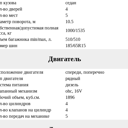
п кузова
седан
л-во дверей
4
л-во мест
5
аметр поворота, м
10.5
бственная/допустимая полная
1000/1535
са, кг
ъем багажника min/max, л.
510/510
змер шин
185/65R15
Двигатель
сположение двигателя
спереди, поперечно
п двигателя
рядный
стема питания
дизель
апанный механизм
ohc, 16V
бочий объем, куб.см.
1896
л-во цилиндров
4
л-во клапанов на цилиндр
4
л-во передач на механике
5