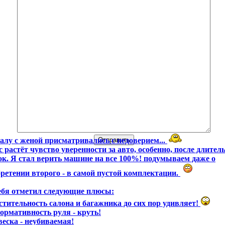
алу с женой присматривались с недоверием...
с растёт чувство уверенности за авто, особенно, после длите
ок. Я стал верить машине на все 100%! подумываем даже о
ретении второго - в самой пустой комплектации.
ебя отметил следующие плюсы:
стительность салона и багажника до сих пор удивляет!
ормативность руля - круть!
веска - неубиваемая!