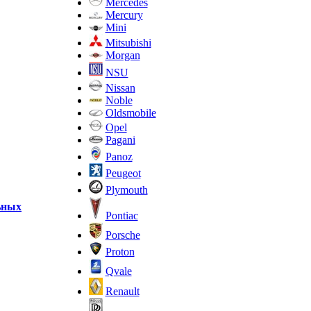
Mercedes
Mercury
Mini
Mitsubishi
Morgan
NSU
Nissan
Noble
Oldsmobile
Opel
Pagani
Panoz
Peugeot
Plymouth
льных
Pontiac
Porsche
Proton
Qvale
Renault