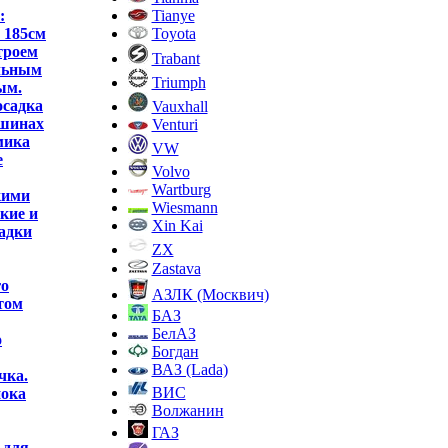
Tianye
:
Toyota
 185см
троем
Trabant
альным
Triumph
ым.
осадка
Vauxhall
ашинах
Venturi
мика
VW
е
Volvo
Wartburg
кими
Wiesmann
кие и
Xin Kai
садки
ZX
Zastava
го
АЗЛК (Москвич)
том
БАЗ
БелАЗ
о
Богдан
ВАЗ (Lada)
чка.
ВИС
пока
Волжанин
ГАЗ
 для