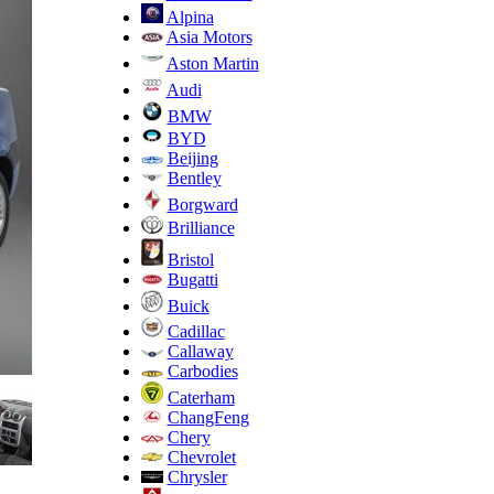
Alpina
Asia Motors
Aston Martin
Audi
BMW
BYD
Beijing
Bentley
Borgward
Brilliance
Bristol
Bugatti
Buick
Cadillac
Callaway
Carbodies
Caterham
ChangFeng
Chery
Chevrolet
Chrysler