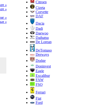
Citroen
an »
Cizeta
an »
Corvette
DAF
ме »
ыв »
Dacia
Dadi
Daewoo
Daihatsu
De Lorean
DeTomaso
Derways
Dodge
Doninvest
Eagle
Excalibur
FAW
FSO
Ferrari
Fiat
Ford