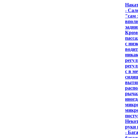
Накат
- Сал
"сам 
вполн
задни
Кроме
пасса
с низ
водит
никак
регул
регул
с в м
сидиш
вытян
распо
рычаж
иногд
микро
микро
посту
Некот
руки 
- Баг
багаж