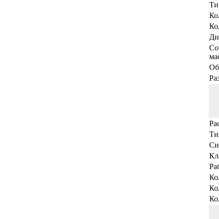
Ти
Ко
Ко
Ди
Со
мас
Об
Ра
Ра
Ти
Си
Кл
Ра
Ко
Ко
Ко