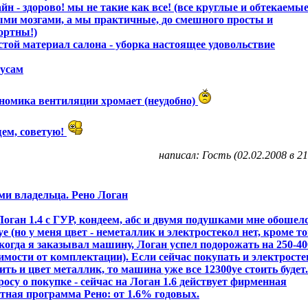
айн - здорово! мы не такие как все! (все круглые и обтекаемые
ми мозгами, а мы практичные, до смешного просты и
ортны!)
стой материал салона - уборка настоящее удовольствие
нусам
ономика вентиляции хромает (неудобно)
ем, советую!
написал: Гость (02.02.2008 в 21
ми владельца. Рено Логан
оган 1.4 с ГУР, кондеем, абс и двумя подушками мне обошел
уе (но у меня цвет - неметаллик и электростекол нет, кроме то
 когда я заказывал машину, Логан успел подорожать на 250-40
имости от комплектации). Если сейчас покупать и электросте
ить и цвет металлик, то машина уже все 12300уе стоить будет
росу о покупке - сейчас на Логан 1.6 действует фирменная
тная программа Рено: от 1.6% годовых.