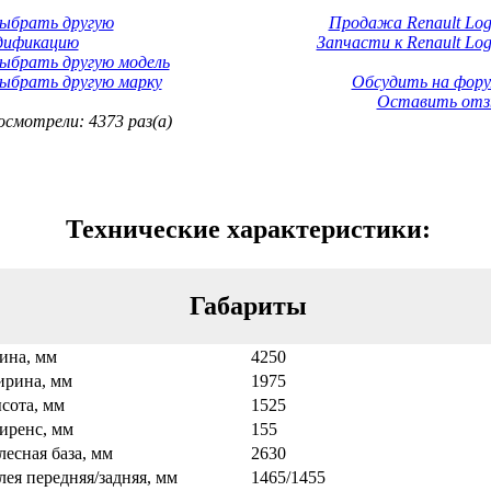
Выбрать другую
Продажа Renault Log
дификацию
Запчасти к Renault Log
ыбрать другую модель
ыбрать другую марку
Обсудить на фору
Оставить отз
смотрели: 4373 раз(а)
Технические характеристики:
Габариты
ина, мм
4250
рина, мм
1975
сота, мм
1525
иренс, мм
155
лесная база, мм
2630
лея передняя/задняя, мм
1465/1455