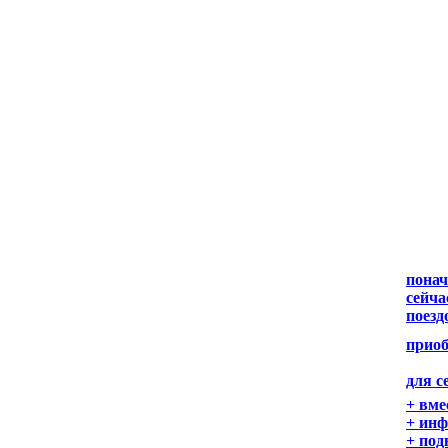
понач
сейча
поезд
приоб
для с
+ вме
+ инф
+ под