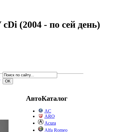
Di (2004 - по сей день)
м
АвтоКаталог
AC
ARO
Acura
Alfa Romeo