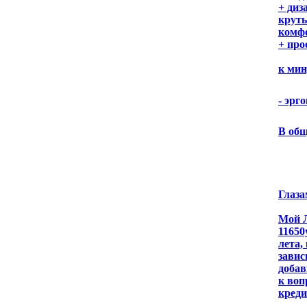
+ диз
круты
комф
+ про
к ми
- эрг
В общ
Глаза
Мой Л
11650
лета,
завис
добав
к воп
креди