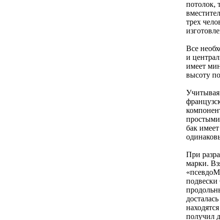
потолок, 
вместител
трех чело
изготовле
Все необх
и централ
имеет мин
высоту по
Учитывая 
французск
компонен
простыми.
бак имеет
одинаковы
При разра
марки. Вз
«псевдоMc
подвески 
продольны
досталась
находятся
получил д