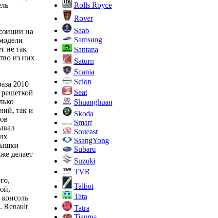
Rolls Royce
ель
Rover
Saab
позиции на
Samsung
 модели
т не так
Santana
тво из них
Saturn
Scania
Scion
раза 2010
Seat
 решеткой
лько
Shuanghuan
ий, так и
Skoda
зов
Smart
ывал
Soueast
их
SsangYong
рышки
Subaru
же делает
Suzuki
TVR
го,
Talbot
ой,
Tata
 консоль
 Renault
Tatra
Tianma