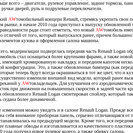
ьше всего – двигатели, рулевое управление, задние тормоза, пан
 ручки дверей, руль и подрулевые переключатели.
ский
AW
томобильный концерн Renault, стремясь укрепить свои 
м рынке, в начале 2010 года приступил к выпуску обновленной
раведливости ради стоит отметить, что новый
AW
томобиль имее
о отличий от того, который выпускался ранее, причем большинс
элементов кузова и оформления салона машины.
его, модернизации подверглась передняя часть Renault Logan об
омобиль стал оснащаться более крупными фарами, а также новой
, имеющей хромированную накладку, и передним капотом неско
й конфигурации. Это, а также обновленные бамперы (как передн
которые теперь будут всегда окрашиваться в тот же цвет, что и ку
существенно изменили внешний вид модели, который ранее выз
ареканий у
AW
товладельцев. Для улучшения его аэродинамическ
стик при движении на повышенных скоростях в задней части к
 обновленного Renault Logan смонтирован спойлер, который так
 седана более динамичной.
 изменения можно увидеть и в салоне Renault Logan. Прежде все
на себя внимание приборная панель, серьезно отличающаяся от т
станавливалась на предыдущей модели. Кроме того, вся передняя
ее плавные обводы и изготавливается из качественного пластика.
0 года получил новое рулевое колесо, а также обивку салона,