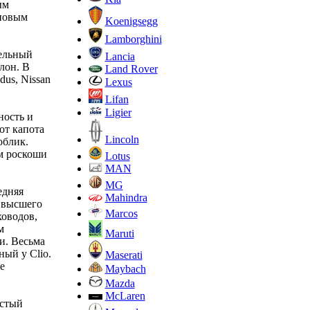
ым
 новым
Koenigsegg
Lamborghini
тельный
Lancia
лон. В
Land Rover
us, Nissan
Lexus
Lifan
Ligier
ность и
от капота
Lincoln
облик.
м роскоши
Lotus
MAN
MG
едняя
Mahindra
е высшего
Marcos
ховодов,
м
Maruti
и. Весьма
ый у Clio.
Maserati
е
Maybach
Mazda
McLaren
истый