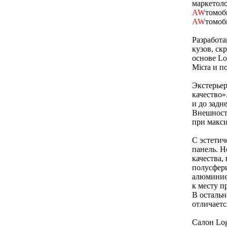
маркетоло
AW
томоб
AW
томоб
Разработа
кузов, ск
основе Lo
Micra и п
Экстерьер
качество»
и до задн
Внешност
при макс
С эстетич
панель. Н
качества,
полусфер
алюминие
к месту п
В остальн
отличаетс
Салон Log