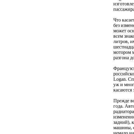
изготовле
пассажира
Что касае
без измен
может осн
всем знак
литров, и
шестнадца
мотором м
разгона д
Француз
российско
Logan. Сп
уж и мног
касаются 
Прежде вс
года. Авт
радиатора
измененно
задний), 
машины, 
немало н