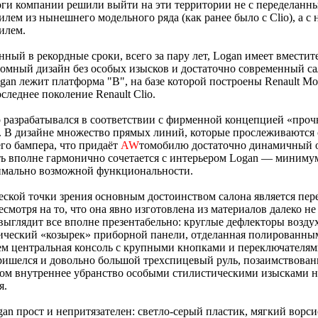
ги компании решили выйти на эти территории не с переделанн
илем из нынешнего модельного ряда (как ранее было с Clio), а с
илем.
нный в рекордные сроки, всего за пару лет, Logan имеет вмести
ромный дизайн без особых изысков и достаточно современный са
gan лежит платформа "В", на базе которой построены Renault Mod
оследнее поколение Renault Clio.
 разрабатывался в соответствии с фирменной концепцией «проч
. В дизайне множество прямых линий, которые прослеживаются 
его бампера, что придаёт
AW
томобилю достаточно динамичный 
ь вполне гармонично сочетается с интерьером Logan — миниму
имально возможной функциональности.
еской точки зрения основным достоинством салона является пер
есмотря на то, что она явно изготовлена из материалов далеко н
 выглядит все вполне презентабельно: круглые дефлекторы возду
ический «козырек» приборной панели, отделанная полированны
м центральная консоль с крупными кнопками и переключателям
ришелся и довольно большой трехспицевый руль, позаимствованн
ом внутреннее убранство особыми стилистическими изысками н
я.
an прост и непритязателен: светло-серый пластик, мягкий ворс