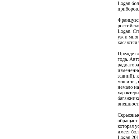
Logan бол
приборов,
Француз
российско
Logan. Сп
уж и мног
касаются 
Прежде вс
года. Авт
радиатора
измененно
задний), 
машины, 
немало н
характери
багажника
внешность
Серьезные
обращает 
которая у
имеет бол
Logan 201