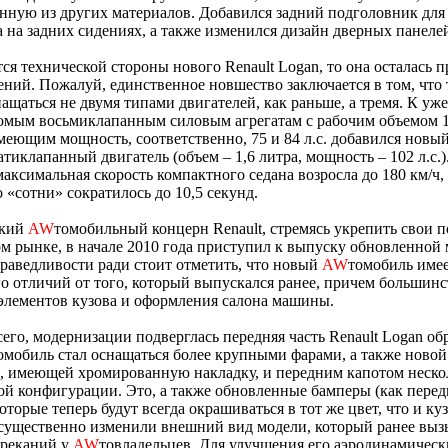
нную из других материалов. Добавился задний подголовник для
 на задних сидениях, а также изменился дизайн дверных панелей
тся технической стороны нового Renault Logan, то она осталась 
ений. Пожалуй, единственное новшество заключается в том, что 
ащаться не двумя типами двигателей, как раньше, а тремя. К уж
омым восьмиклапанным силовым агрегатам с рабочим объемом 1,
меющим мощность, соответственно, 75 и 84 л.с. добавился новы
тиклапанный двигатель (объем – 1,6 литра, мощность – 102 л.с.
аксимальная скорость компактного седана возросла до 180 км/ч, 
о «сотни» сократилось до 10,5 секунд.
ский
AW
томобильный концерн Renault, стремясь укрепить свои 
м рынке, в начале 2010 года приступил к выпуску обновленной
раведливости ради стоит отметить, что новый
AW
томобиль имее
о отличий от того, который выпускался ранее, причем большинс
элементов кузова и оформления салона машины.
его, модернизации подверглась передняя часть Renault Logan об
омобиль стал оснащаться более крупными фарами, а также новой
, имеющей хромированную накладку, и передним капотом неско
й конфигурации. Это, а также обновленные бамперы (как передн
которые теперь будут всегда окрашиваться в тот же цвет, что и ку
существенно изменили внешний вид модели, который ранее выз
ареканий у
AW
товладельцев. Для улучшения его аэродинамическ