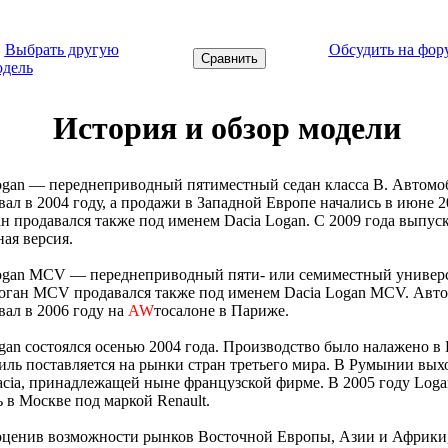
←
Выбрать другую
Обсудить на фор
одель
История и обзор модели
ogan — переднеприводный пятиместный седан класса B. Автомо
ал в 2004 году, а продажи в Западной Европе начались в июне 2
н продавался также под именем Dacia Logan. С 2009 года выпуск
ая версия.
Logan MCV — переднеприводный пяти- или семиместный универс
Логан MCV продавался также под именем Dacia Logan MCV. Авт
ал в 2006 году на
AW
тосалоне в Париже.
an состоялся осенью 2004 года. Производство было налажено в
иль поставляется на рынки стран третьего мира. В Румынии вых
cia, принадлежащей ныне французской фирме. В 2005 году Loga
 в Москве под маркой Renault.
оценив возможности рынков Восточной Европы, Азии и Африки