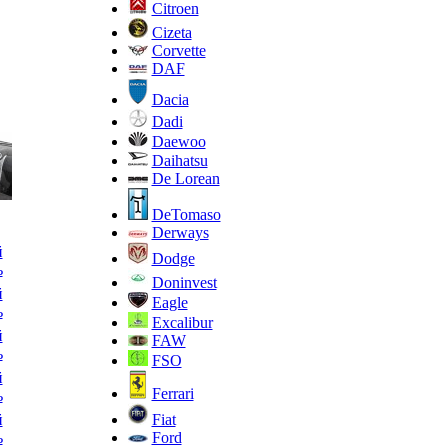
Citroen
Cizeta
Corvette
DAF
Dacia
Dadi
Daewoo
Daihatsu
De Lorean
DeTomaso
Derways
й
Dodge
ь
Doninvest
й
Eagle
ь
Excalibur
й
FAW
ь
FSO
й
Ferrari
ь
й
Fiat
ь
Ford