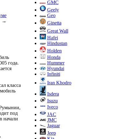
GMC
Geely
Geo
уме
→
Ginetta
Great Wall
Hafei
Hindustan
Holden
Honda
биль
Hummer
005 года.
Hyundai
ается
Infiniti
Iran Khodro
ал класса
омобиль
Isdera
Isuzu
Iveco
 Румынии,
одит под
JAC
n начали
JMC
Jaguar
Jeep
,
Kia