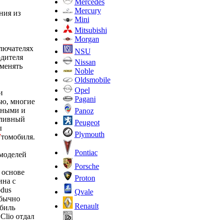
Mercedes
Mercury
ния из
Mini
Mitsubishi
Morgan
лючателях
NSU
одителя
Nissan
зменять
Noble
Oldsmobile
Opel
и
Pagani
ью, многие
жными и
Panoz
пливный
Peugeot
ы
Plymouth
W
томобиля.
Pontiac
 моделей
Porsche
 основе
Proton
ина с
dus
Qvale
обычно
Renault
биль
Clio отдал