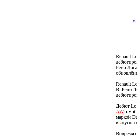
м
Renault L
дебютиров
Рено Лога
обновлённ
Renault 
B. Рено 
дебютиров
Дебют Log
AW
томоб
маркой Da
выпускать
Вовремя 