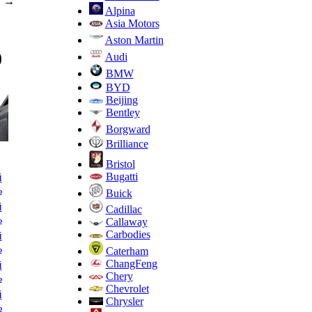
→
Alpina
Asia Motors
Aston Martin
)
Audi
BMW
BYD
Beijing
Bentley
Borgward
Brilliance
Bristol
Bugatti
й
ь
Buick
й
Cadillac
ь
Callaway
Carbodies
й
ь
Caterham
ChangFeng
й
Chery
ь
Chevrolet
й
Chrysler
ь