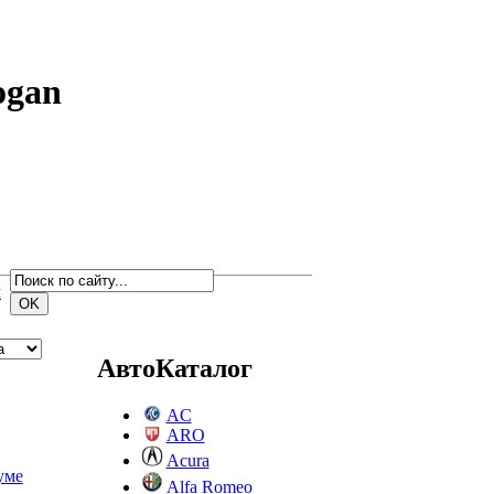
ogan
м
АвтоКаталог
AC
ARO
Acura
уме
Alfa Romeo