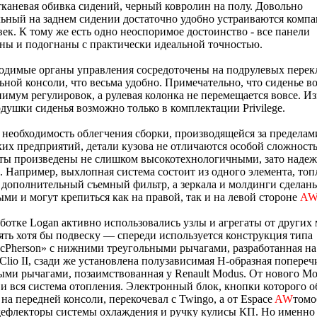
тканевая обивка сидений, черный ковролин на полу. Довольно
ьный на заднем сидении достаточно удобно устраиваются компа
век. К тому же есть одно неоспоримое достоинство - все панели
ны и подогнаны с практически идеальной точностью.
одимые органы управления сосредоточены на подрулевых перек
ьной консоли, что весьма удобно. Примечательно, что сиденье в
имум регулировок, а рулевая колонка не перемещается вовсе. И
душки сиденья возможно только в комплектации Privilege.
необходимость облегчения сборки, производящейся за пределам
их предприятий, детали кузова не отличаются особой сложност
ты произведены не слишком высокотехнологичными, зато наде
 Например, выхлопная система состоит из одного элемента, то
 дополнительный съемный фильтр, а зеркала и молдинги сделан
ми и могут крепиться как на правой, так и на левой стороне
A
ботке Logan активно использовались узлы и агрегаты от других
ять хотя бы подвеску — спереди используется конструкция типа
Pherson» с нижними треугольными рычагами, разработанная на
Clio II, сзади же установлена полузависимая Н-образная попереч
ми рычагами, позаимствованная у Renault Modus. От нового Mo
 и вся система отопления. Электронный блок, кнопки которого 
 на передней консоли, перекочевал с Twingo, а от Espace
AW
томо
ефлекторы системы охлаждения и ручку кулисы КП. Но именно 