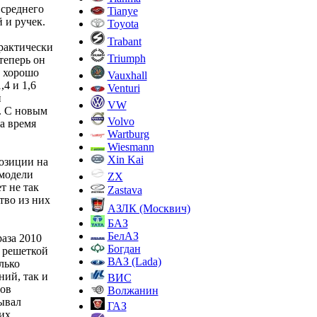
 среднего
Tianye
 и ручек.
Toyota
Trabant
практически
Triumph
теперь он
е хорошо
Vauxhall
4 и 1,6
Venturi
й
VW
). С новым
Volvo
а время
Wartburg
Wiesmann
Xin Kai
позиции на
 модели
ZX
т не так
Zastava
тво из них
АЗЛК (Москвич)
БАЗ
БелАЗ
раза 2010
Богдан
 решеткой
ВАЗ (Lada)
лько
ий, так и
ВИС
зов
Волжанин
ывал
ГАЗ
их