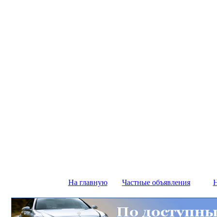
На главную
Частные объявления
Н