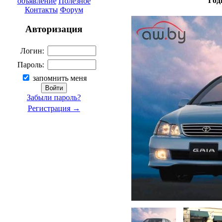
Год
объявление
Полезное
Контакты
Форум
Авторизация
Логин:
Пароль:
запомнить меня
Забыли пароль?
Регистрация →