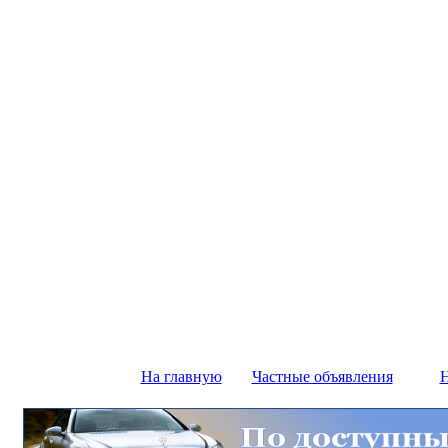
На главную
Частные объявления
Н