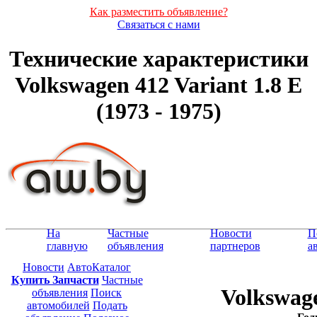
Как разместить объявление?
Связаться с нами
Технические характеристики
Volkswagen 412 Variant 1.8 E
(1973 - 1975)
На
Частные
Новости
П
главную
объявления
партнеров
а
Новости
АвтоКаталог
Купить Запчасти
Частные
Volkswage
объявления
Поиск
автомобилей
Подать