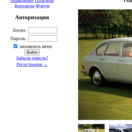
Год
объявление
Полезное
Контакты
Форум
Авторизация
Логин:
Пароль:
запомнить меня
Забыли пароль?
Регистрация →