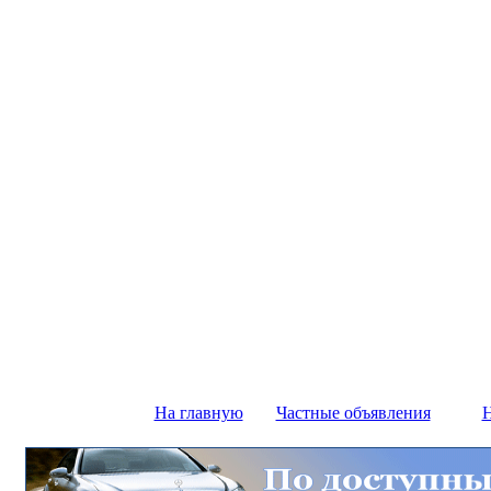
На главную
Частные объявления
Н