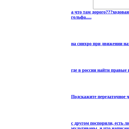
а что там дорого???ходова
гольфа.....
на синхро при движении на
где в россии найти правые 
Подскажите передаточное ч
с другом поспорили, есть л
мультиваны, и что написано