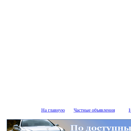
На главную
Частные объявления
Н