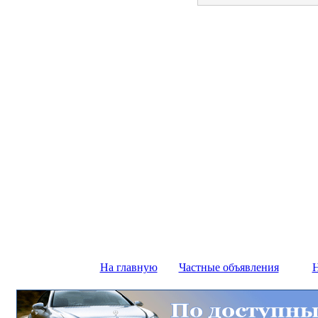
На главную
Частные объявления
Н