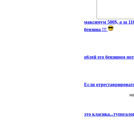
максимум 500$, а за 11
бензина !!!
облей его бензином п
Если отреставрировать 
н
это класика...тупогал