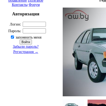
Год
объявление
Полезное
Контакты
Форум
Авторизация
Логин:
Пароль:
запомнить меня
Забыли пароль?
Регистрация →