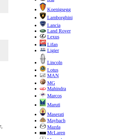
Koenigsegg
Lamborghini
Lancia
Land Rover
Lexus
Lifan
Ligier
Lincoln
Lotus
MAN
MG
Mahindra
Marcos
Maruti
Maserati
Maybach
е,
Mazda
McLaren