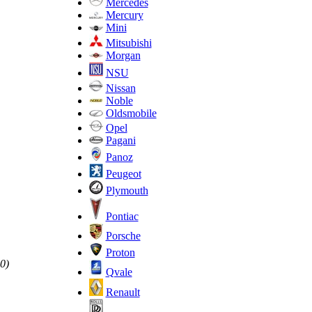
Mercedes
Mercury
Mini
Mitsubishi
Morgan
NSU
Nissan
Noble
Oldsmobile
Opel
Pagani
Panoz
Peugeot
Plymouth
Pontiac
Porsche
Proton
0)
Qvale
Renault