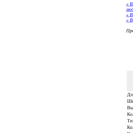
« 
мо
« В
« В
Про
Дл
Ши
Вы
Ко
Ти
Ко