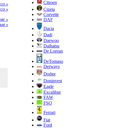
Citroen
co »
cco »
Cizeta
Corvette
ме »
DAF
ыв »
Dacia
Dadi
Daewoo
Daihatsu
De Lorean
DeTomaso
Derways
Dodge
Doninvest
Eagle
Excalibur
FAW
FSO
Ferrari
Fiat
Ford