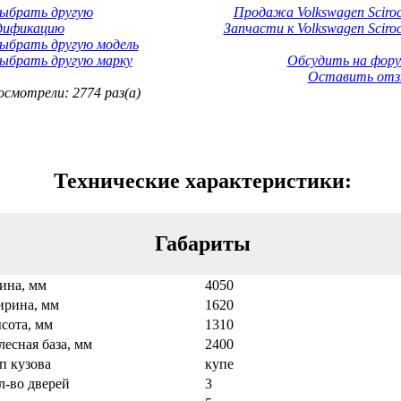
Выбрать другую
Продажа Volkswagen Sciroc
дификацию
Запчасти к Volkswagen Sciro
ыбрать другую модель
ыбрать другую марку
Обсудить на фору
Оставить отз
смотрели: 2774 раз(а)
Технические характеристики:
Габариты
ина, мм
4050
рина, мм
1620
сота, мм
1310
лесная база, мм
2400
п кузова
купе
л-во дверей
3