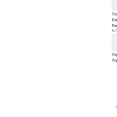
Ти
Ем
Ра
л.
То
То