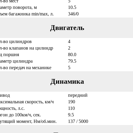
л-во мест
5
аметр поворота, м
10.5
ъем багажника min/max, л.
346/0
Двигатель
л-во цилиндров
4
л-во клапанов на цилиндр
2
д поршня
80.0
аметр цилиндра
79.5
л-во передач на механике
5
Динамика
ивод
передний
ксимальная скорость, км/ч
190
щность, л.с.
110
згон до 100км/ч, сек.
9.5
утящий момент, Нм/об.мин.
137 / 5000