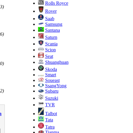
Rolls Royce
3)
Rover
Saab
Samsung
Santana
6)
Saturn
Scania
Scion
Seat
Shuanghuan
0)
Skoda
Smart
Soueast
SsangYong
2)
Subaru
Suzuki
TVR
Talbot
n
Tata
Tatra
Tianma