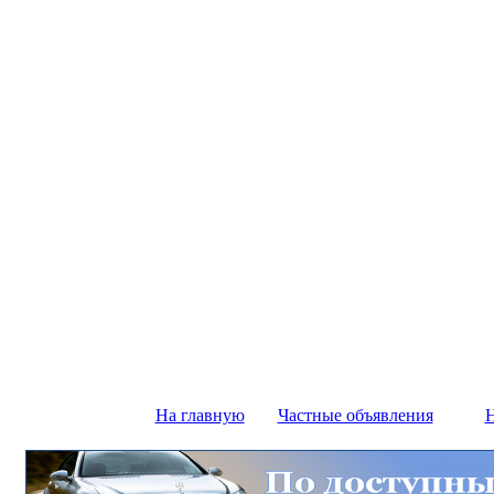
На главную
Частные объявления
Н