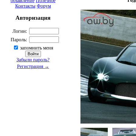
Год
объявление
Полезное
Контакты
Форум
Авторизация
Логин:
Пароль:
запомнить меня
Забыли пароль?
Регистрация →